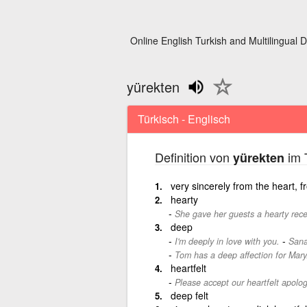
Online English Turkish and Multilingual D
yürekten
Türkisch - Englisch
Definition von
im 
yürekten
very sincerely from the heart, 
hearty
She gave her guests a hearty rece
deep
-
I'm deeply in love with you.
Sana
Tom has a deep affection for Mary
heartfelt
Please accept our heartfelt apolog
deep felt