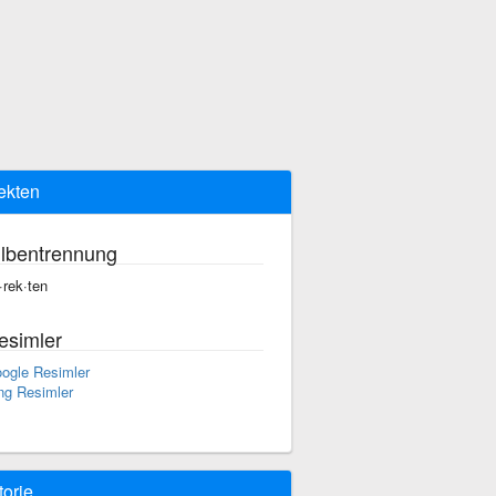
ekten
ilbentrennung
·rek·ten
esimler
ogle Resimler
ng Resimler
torie