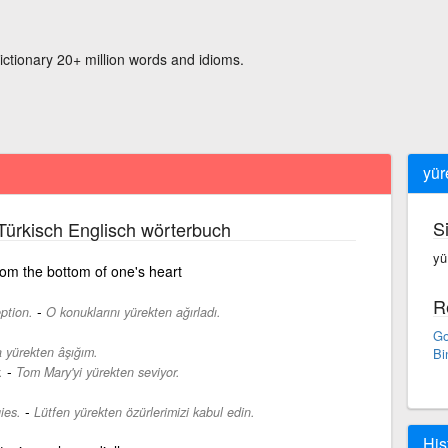
ictionary 20+ million words and idioms.
yür
S
Türkisch Englisch wörterbuch
yü
from the bottom of one's heart
R
-
ption.
O konuklarını yürekten ağırladı.
Go
 yürekten âşığım.
Bi
-
.
Tom Mary'yi yürekten seviyor.
-
ies.
Lütfen yürekten özürlerimizi kabul edin.
His