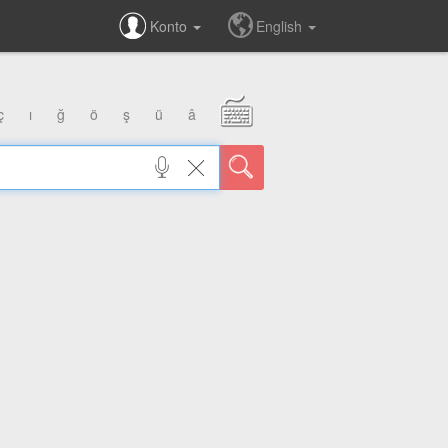
Konto
English
ç
ı
ğ
ö
ş
ü
â