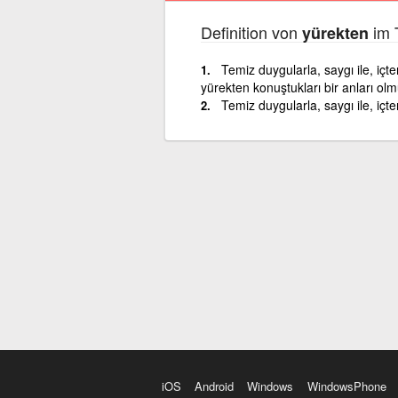
Definition von
im 
yürekten
Temiz duygularla, saygı ile, içte
yürekten konuştukları bir anları o
Temiz duygularla, saygı ile, içten
iOS
Android
Windows
WindowsPhone