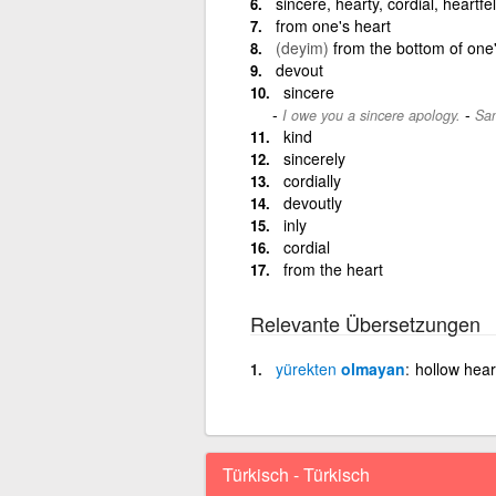
sincere, hearty, cordial, heartfel
from one's heart
(deyim)
from the bottom of one'
devout
sincere
-
I owe you a sincere apology.
San
kind
sincerely
cordially
devoutly
inly
cordial
from the heart
Relevante Übersetzungen
yürekten
olmayan
hollow hear
Türkisch - Türkisch