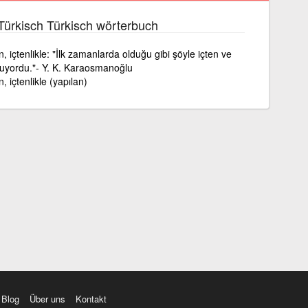
Türkisch Türkisch wörterbuch
n, içtenlikle: "İlk zamanlarda olduğu gibi şöyle içten ve
lmuyordu."- Y. K. Karaosmanoğlu
, içtenlikle (yapılan)
Blog
Über uns
Kontakt