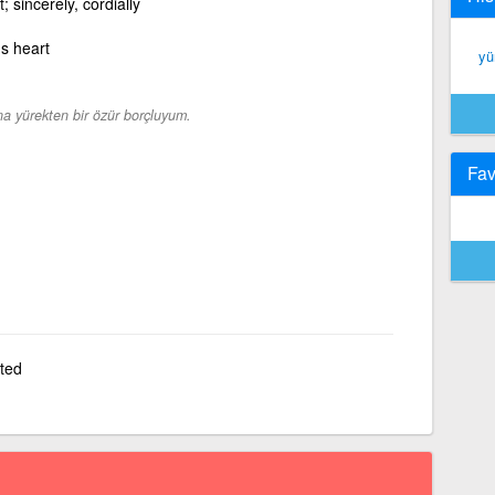
t; sincerely, cordially
s heart
yü
a yürekten bir özür borçluyum.
Fav
ted