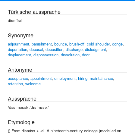
Türkische aussprache
dîsmîsıl
Synonyme
adjournment
,
banishment
,
bounce
,
brush-off
,
cold shoulder
,
congé
,
deportation
,
deposal
,
deposition
,
discharge
,
dislodgment
,
displacement
,
dispossession
,
dissolution
,
door
Antonyme
acceptance
,
appointment
,
employment
,
hiring
,
maintainance
,
retention
,
welcome
Aussprache
/dəsˈməsəl/ /dɪsˈmɪsəl/
Etymologie
() From dismiss +‎ -al. A nineteenth-century coinage (modelled on