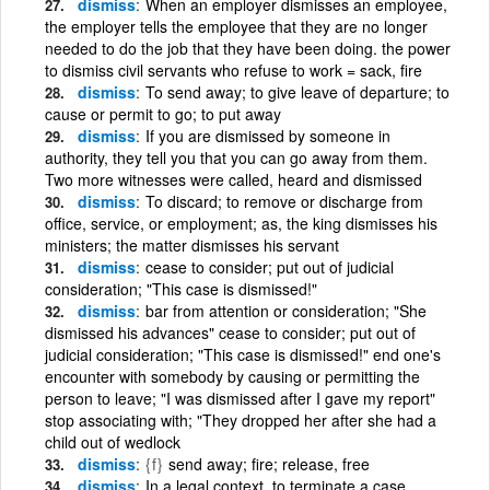
dismiss
When an employer dismisses an employee,
the employer tells the employee that they are no longer
needed to do the job that they have been doing. the power
to dismiss civil servants who refuse to work = sack, fire
dismiss
To send away; to give leave of departure; to
cause or permit to go; to put away
dismiss
If you are dismissed by someone in
authority, they tell you that you can go away from them.
Two more witnesses were called, heard and dismissed
dismiss
To discard; to remove or discharge from
office, service, or employment; as, the king dismisses his
ministers; the matter dismisses his servant
dismiss
cease to consider; put out of judicial
consideration; "This case is dismissed!"
dismiss
bar from attention or consideration; "She
dismissed his advances" cease to consider; put out of
judicial consideration; "This case is dismissed!" end one's
encounter with somebody by causing or permitting the
person to leave; "I was dismissed after I gave my report"
stop associating with; "They dropped her after she had a
child out of wedlock
dismiss
{f}
send away; fire; release, free
dismiss
In a legal context, to terminate a case