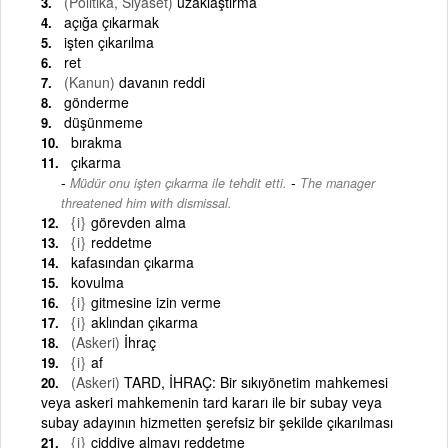
(Politika, Siyaset)
uzaklaştırma
açığa çıkarmak
işten çıkarılma
ret
(Kanun)
davanın reddi
gönderme
düşünmeme
bırakma
çıkarma
-
Müdür onu işten çıkarma ile tehdit etti.
The manager
threatened him with dismissal.
{i}
görevden alma
{i}
reddetme
kafasından çıkarma
kovulma
{i}
gitmesine izin verme
{i}
aklından çıkarma
(Askeri)
İhraç
{i}
af
(Askeri)
TARD, İHRAÇ: Bir sıkıyönetim mahkemesi
veya askeri mahkemenin tard kararı ile bir subay veya
subay adayının hizmetten şerefsiz bir şekilde çıkarılması
{i}
ciddiye almayı reddetme