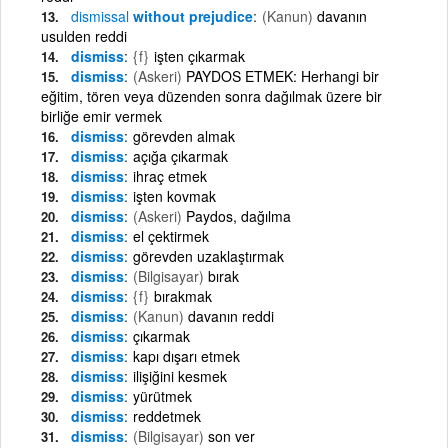
dismissal
without prejudice
(Kanun)
davanın
usulden reddi
dismiss
{f}
işten çıkarmak
dismiss
(Askeri)
PAYDOS ETMEK: Herhangi bir
eğitim, tören veya düzenden sonra dağılmak üzere bir
birliğe emir vermek
dismiss
görevden almak
dismiss
açığa çıkarmak
dismiss
ihraç etmek
dismiss
işten kovmak
dismiss
(Askeri)
Paydos, dağılma
dismiss
el çektirmek
dismiss
görevden uzaklaştırmak
dismiss
(Bilgisayar)
bırak
dismiss
{f}
bırakmak
dismiss
(Kanun)
davanın reddi
dismiss
çıkarmak
dismiss
kapı dışarı etmek
dismiss
ilişiğini kesmek
dismiss
yürütmek
dismiss
reddetmek
dismiss
(Bilgisayar)
son ver