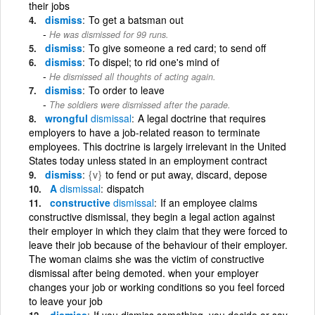
their jobs
dismiss
To get a batsman out
He was dismissed for 99 runs.
dismiss
To give someone a red card; to send off
dismiss
To dispel; to rid one's mind of
He dismissed all thoughts of acting again.
dismiss
To order to leave
The soldiers were dismissed after the parade.
wrongful
dismissal
A legal doctrine that requires
employers to have a job-related reason to terminate
employees. This doctrine is largely irrelevant in the United
States today unless stated in an employment contract
dismiss
{v}
to fend or put away, discard, depose
A
dismissal
dispatch
constructive
dismissal
If an employee claims
constructive dismissal, they begin a legal action against
their employer in which they claim that they were forced to
leave their job because of the behaviour of their employer.
The woman claims she was the victim of constructive
dismissal after being demoted. when your employer
changes your job or working conditions so you feel forced
to leave your job
dismiss
If you dismiss something, you decide or say