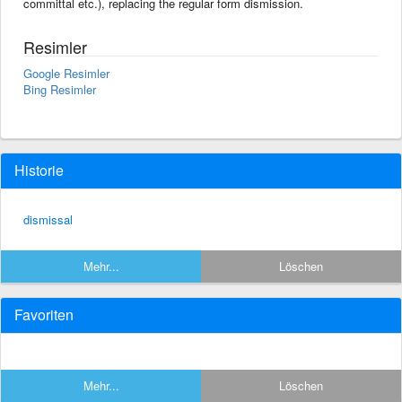
committal etc.), replacing the regular form dismission.
Resimler
Google Resimler
Bing Resimler
Historie
dismissal
Mehr...
Löschen
Favoriten
Mehr...
Löschen