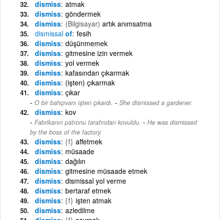
dismiss
atmak
dismiss
göndermek
dismiss
(Bilgisayar)
artık anımsatma
dismissal
of
fesih
dismiss
düşünmemek
dismiss
gitmesine izin vermek
dismiss
yol vermek
dismiss
kafasından çıkarmak
dismiss
(işten) çıkarmak
dismiss
çıkar
-
O bir bahçıvanı işten çıkardı.
She dismissed a gardener.
dismiss
kov
-
Fabrikanın patronu tarafından kovuldu.
He was dismissed
by the boss of the factory.
dismiss
{f}
affetmek
dismiss
müsaade
dismiss
dağılın
dismiss
gitmesine müsaade etmek
dismiss
dismissal yol verme
dismiss
bertaraf etmek
dismiss
{f}
işten atmak
dismiss
azledilme
dismiss
{f}
savmak