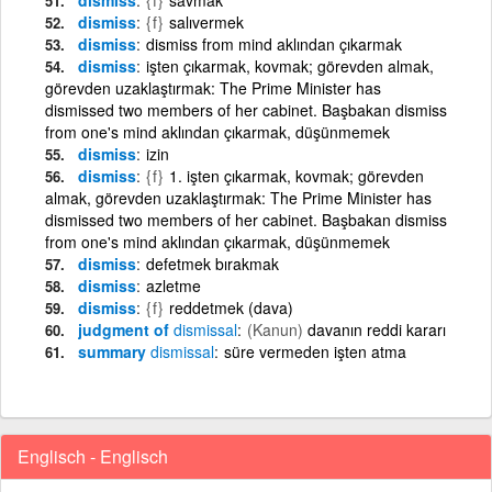
dismiss
{f}
salıvermek
dismiss
dismiss from mind aklından çıkarmak
dismiss
işten çıkarmak, kovmak; görevden almak,
görevden uzaklaştırmak: The Prime Minister has
dismissed two members of her cabinet. Başbakan dismiss
from one's mind aklından çıkarmak, düşünmemek
dismiss
izin
dismiss
{f}
1. işten çıkarmak, kovmak; görevden
almak, görevden uzaklaştırmak: The Prime Minister has
dismissed two members of her cabinet. Başbakan dismiss
from one's mind aklından çıkarmak, düşünmemek
dismiss
defetmek bırakmak
dismiss
azletme
dismiss
{f}
reddetmek (dava)
judgment of
dismissal
(Kanun)
davanın reddi kararı
summary
dismissal
süre vermeden işten atma
Englisch - Englisch