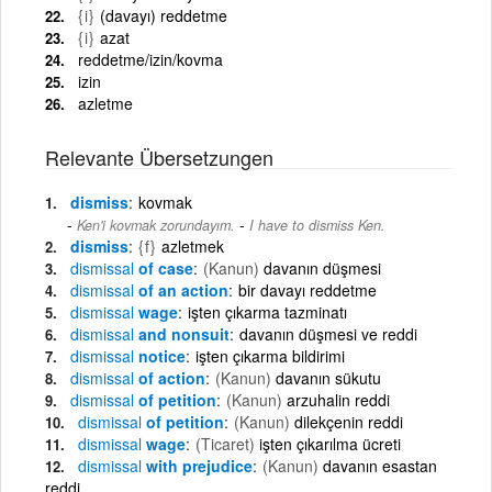
{i}
(davayı) reddetme
{i}
azat
reddetme/izin/kovma
izin
azletme
Relevante Übersetzungen
dismiss
kovmak
-
Ken'i kovmak zorundayım.
I have to dismiss Ken.
dismiss
{f}
azletmek
dismissal
of case
(Kanun)
davanın düşmesi
dismissal
of an action
bir davayı reddetme
dismissal
wage
işten çıkarma tazminatı
dismissal
and nonsuit
davanın düşmesi ve reddi
dismissal
notice
işten çıkarma bildirimi
dismissal
of action
(Kanun)
davanın sükutu
dismissal
of petition
(Kanun)
arzuhalin reddi
dismissal
of petition
(Kanun)
dilekçenin reddi
dismissal
wage
(Ticaret)
işten çıkarılma ücreti
dismissal
with prejudice
(Kanun)
davanın esastan
reddi