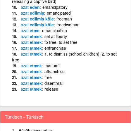
releasing a captive bird)
azat
eden
emancipatory
azat
edilmiş
emancipated
azat
edilmiş köle
freeman
azat
edilmiş köle
freedwoman
azat
etme
emancipation
azat
etmek
set at liberty
azat
etmek
to free, to set free
azat
etmek
enfranchise
azat
etmek
1. to dismiss (school children). 2. to set
free
azat
etmek
manumit
azat
etmek
affranchise
azat
etmek
free
azat
etmek
disenthrall
azat
etmek
release
Türkisch - Türkisch
Büyük meşe ağacı