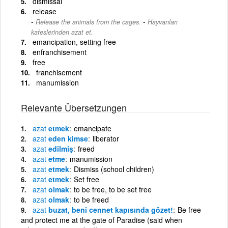
dismissal
release
-
Release the animals from the cages.
Hayvanları
kafeslerinden azat et.
emancipation, setting free
enfranchisement
free
franchisement
manumission
Relevante Übersetzungen
azat
etmek
emancipate
azat
eden kimse
liberator
azat
edilmiş
freed
azat
etme
manumission
azat
etmek
Dismiss (school children)
azat
etmek
Set free
azat
olmak
to be free, to be set free
azat
olmak
to be freed
azat
buzat, beni cennet kapısında gözet!
Be free
and protect me at the gate of Paradise (said when