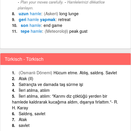
-
Plan your moves carefully.
Hamlelerinizi dikkatlice
planlayın.
uzun
hamle
(Askeri)
long lunge
geri
hamle
yapmak
retreat
son
hamle
end game
tepe
hamle
(Meteoroloji)
peak gust
Türkisch - Türkisch
(Osmanlı Dönemi)
Hücum etme. Atılış, saldırış. Savlet
Atak (II)
Satrançta ve damada taş sürme işi
İleri atılma, atılım
İleri atılma, atılım: "Karımı diz çöktüğü yerden bir
hamlede kaldırarak kucağıma aldım, dışarıya fırlattım."- R.
H. Karay
Saldırış, savlet
Atak
savlet