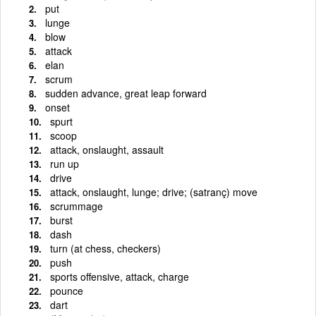
put
lunge
blow
attack
elan
scrum
sudden advance, great leap forward
onset
spurt
scoop
attack, onslaught, assault
run up
drive
attack, onslaught, lunge; drive; (satranç) move
scrummage
burst
dash
turn (at chess, checkers)
push
sports offensive, attack, charge
pounce
dart