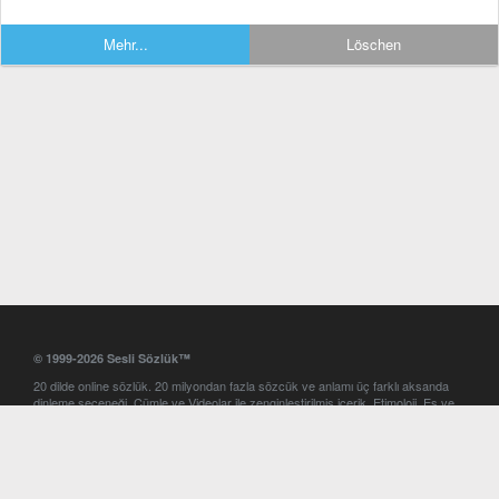
Mehr...
Löschen
© 1999-2026 Sesli Sözlük™
20 dilde online sözlük. 20 milyondan fazla sözcük ve anlamı üç farklı aksanda
dinleme seçeneği. Cümle ve Videolar ile zenginleştirilmiş içerik. Etimoloji, Eş ve
Zıt anlamlar, kelime okunuşları ve günün kelimesi. Yazım Türkçeleştirici ile hatalı
Türkçe metinleri düzeltme. iOS, Android ve Windows mobil platformlarda online
ve offline sözlük programları. Sesli Sözlük garantisinde Profesyonel çeviri
hizmetleri. İngilizce kelime haznenizi arttıracak kelime oyunları. Ayarlar
bölümünü kullarak çevirisini görmek istediğiniz sözlükleri seçme ve aynı