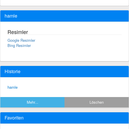
hamle
Resimler
Google Resimler
Bing Resimler
Historie
hamle
Mehr...
Löschen
Favoriten