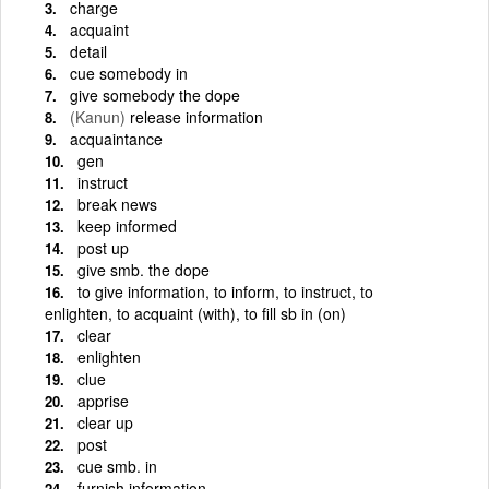
charge
acquaint
detail
cue somebody in
give somebody the dope
(Kanun)
release information
acquaintance
gen
instruct
break news
keep informed
post up
give smb. the dope
to give information, to inform, to instruct, to
enlighten, to acquaint (with), to fill sb in (on)
clear
enlighten
clue
apprise
clear up
post
cue smb. in
furnish information