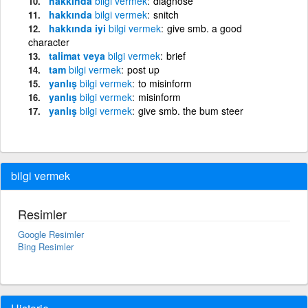
hakkında
bilgi
vermek
diagnose
hakkında
bilgi
vermek
snitch
hakkında iyi
bilgi
vermek
give smb. a good
character
talimat veya
bilgi
vermek
brief
tam
bilgi
vermek
post up
yanlış
bilgi
vermek
to misinform
yanlış
bilgi
vermek
misinform
yanlış
bilgi
vermek
give smb. the bum steer
bilgi vermek
Resimler
Google Resimler
Bing Resimler