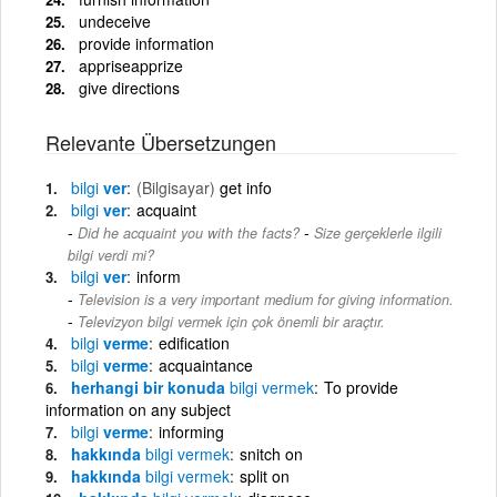
undeceive
provide information
appriseapprize
give directions
Relevante Übersetzungen
bilgi
ver
(Bilgisayar)
get info
bilgi
ver
acquaint
-
Did he acquaint you with the facts?
Size gerçeklerle ilgili
bilgi verdi mi?
bilgi
ver
inform
Television is a very important medium for giving information.
-
Televizyon bilgi vermek için çok önemli bir araçtır.
bilgi
verme
edification
bilgi
verme
acquaintance
herhangi bir konuda
bilgi
vermek
To provide
information on any subject
bilgi
verme
informing
hakkında
bilgi
vermek
snitch on
hakkında
bilgi
vermek
split on