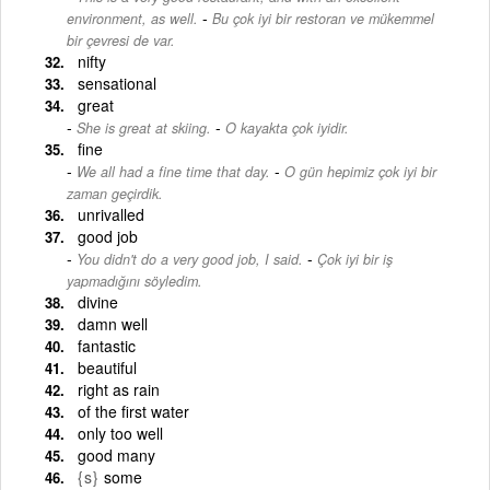
-
environment, as well.
Bu çok iyi bir restoran ve mükemmel
bir çevresi de var.
nifty
sensational
great
-
She is great at skiing.
O kayakta çok iyidir.
fine
-
We all had a fine time that day.
O gün hepimiz çok iyi bir
zaman geçirdik.
unrivalled
good job
-
You didn't do a very good job, I said.
Çok iyi bir iş
yapmadığını söyledim.
divine
damn well
fantastic
beautiful
right as rain
of the first water
only too well
good many
{s}
some