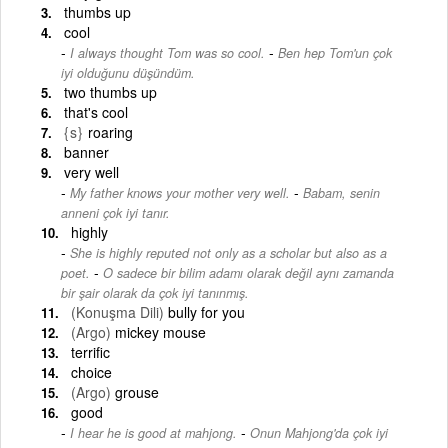
thumbs up
cool
-
I always thought Tom was so cool.
Ben hep Tom'un çok
iyi olduğunu düşündüm.
two thumbs up
that's cool
{s}
roaring
banner
very well
-
My father knows your mother very well.
Babam, senin
anneni çok iyi tanır.
highly
She is highly reputed not only as a scholar but also as a
-
poet.
O sadece bir bilim adamı olarak değil aynı zamanda
bir şair olarak da çok iyi tanınmış.
(Konuşma Dili)
bully for you
(Argo)
mickey mouse
terrific
choice
(Argo)
grouse
good
-
I hear he is good at mahjong.
Onun Mahjong'da çok iyi