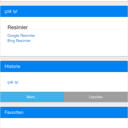
çok iyi
Resimler
Google Resimler
Bing Resimler
Historie
çok iyi
Mehr...
Löschen
Favoriten