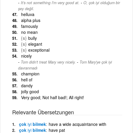
-
It's not something I'm very good at.
O, çok iyi olduğum bir
şey değil.
helluva
alpha plus
famously
no mean
{s}
bully
{s}
elegant
{s}
exceptional
nicely
-
Tom didn't treat Mary very nicely.
Tom Mary'ye çok iyi
davranmadı
champion
hell of
dandy
jolly good
Very good; Not half bad!; All right!
Relevante Übersetzungen
çok
iyi
bilmek
have a wide acquaintance with
çok
iyi
bilmek
have pat