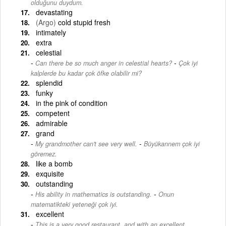
olduğunu duydum.
devastating
(Argo)
cold stupid fresh
intimately
extra
celestial
-
Can there be so much anger in celestial hearts?
Çok iyi
kalplerde bu kadar çok öfke olabilir mi?
splendid
funky
in the pink of condition
competent
admirable
grand
-
My grandmother can't see very well.
Büyükannem çok iyi
göremez.
like a bomb
exquisite
outstanding
-
His ability in mathematics is outstanding.
Onun
matematikteki yeteneği çok iyi.
excellent
This is a very good restaurant, and with an excellent