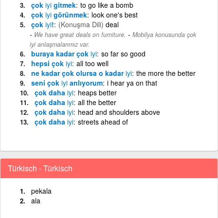
çok
iyi
gitmek
to go like a bomb
çok
iyi
görünmek
look one's best
çok
iyi
!
(Konuşma Dili)
deal
-
We have great deals on furniture.
Mobilya konusunda çok
iyi anlaşmalarımız var.
buraya kadar çok
iyi
so far so good
hepsi çok
iyi
all too well
ne kadar çok olursa o kadar
iyi
the more the better
seni çok
iyi
anlıyorum
i hear ya on that
çok daha
iyi
heaps better
çok daha
iyi
all the better
çok daha
iyi
head and shoulders above
çok daha
iyi
streets ahead of
Türkisch - Türkisch
pekala
ala