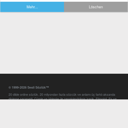
Mehr...
Löschen
© 1999-2026 Sesli Sözlük™
20 dilde online sözlük. 20 milyondan fazla sözcük ve anlamı üç farklı aksanda
dinleme seçeneği. Cümle ve Videolar ile zenginleştirilmiş içerik. Etimoloji, Eş ve
Zıt anlamlar, kelime okunuşları ve günün kelimesi. Yazım Türkçeleştirici ile hatalı
Türkçe metinleri düzeltme. iOS, Android ve Windows mobil platformlarda online
ve offline sözlük programları. Sesli Sözlük garantisinde Profesyonel çeviri
hizmetleri. İngilizce kelime haznenizi arttıracak kelime oyunları. Ayarlar
bölümünü kullarak çevirisini görmek istediğiniz sözlükleri seçme ve aynı
zamanda sözlüklerin gösterim sırasını ayarlama imkanı. Kelimelerin