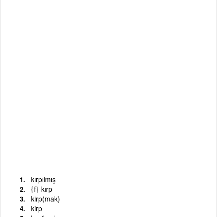
kırpılmış
{f}
kırp
kirp(mak)
kirp