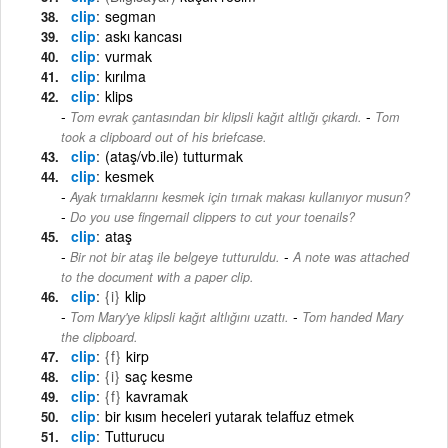
clip
segman
clip
askı kancası
clip
vurmak
clip
kırılma
clip
klips
-
Tom evrak çantasından bir klipsli kağıt altlığı çıkardı.
Tom
took a clipboard out of his briefcase.
clip
(ataş/vb.ile) tutturmak
clip
kesmek
Ayak tırnaklarını kesmek için tırnak makası kullanıyor musun?
-
Do you use fingernail clippers to cut your toenails?
clip
ataş
-
Bir not bir ataş ile belgeye tutturuldu.
A note was attached
to the document with a paper clip.
clip
{i}
klip
-
Tom Mary'ye klipsli kağıt altlığını uzattı.
Tom handed Mary
the clipboard.
clip
{f}
kirp
clip
{i}
saç kesme
clip
{f}
kavramak
clip
bir kısım heceleri yutarak telaffuz etmek
clip
Tutturucu