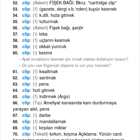
clip
(Askeri)
FİŞEK BAĞI: Bknz. "cartridge clip"
clip
{f}
(gazete, dergi v.b.'nden) kupür kesmek
clip
{f}
k.dili. hızla gitmek
clip
{f}
tutturmak
clip
(Askeri)
Fişek bağı, şarjör
clip
{i}
toka
clip
{f}
uçlarını kesmek
clip
{i}
okkalı yumruk
clip
{i}
kesme
Ayak tırnaklarını kesmek için tırnak makası kullanıyor musun?
-
Do you use fingernail clippers to cut your toenails?
clip
{f}
kısaltmak
clip
{f}
sarılmak
clip
{i}
pens
clip
hızlı gitmek
clip
{f}
indirmek (Argo)
clip
(Tıp)
Ameliyat esnasında kanı durdurmaya
yarayan alet, pens
clip
{i}
darbe
clip
{f}
mandallamak
clip
{i}
kırpılan miktar
clip
(Tekstil)
kırkım, kırpma Açıklama: Yünün canlı
hayvandan makas veya makas benzeri aletler yardımıyla