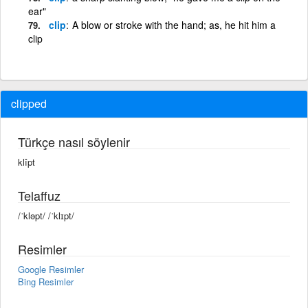
ear"
clip
A blow or stroke with the hand; as, he hit him a
clip
clipped
Türkçe nasıl söylenir
klîpt
Telaffuz
/ˈkləpt/ /ˈklɪpt/
Resimler
Google Resimler
Bing Resimler