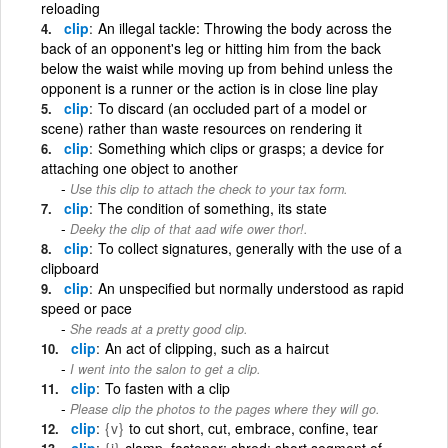
reloading
clip
An illegal tackle: Throwing the body across the
back of an opponent's leg or hitting him from the back
below the waist while moving up from behind unless the
opponent is a runner or the action is in close line play
clip
To discard (an occluded part of a model or
scene) rather than waste resources on rendering it
clip
Something which clips or grasps; a device for
attaching one object to another
Use this clip to attach the check to your tax form.
clip
The condition of something, its state
Deeky the clip of that aad wife ower thor!.
clip
To collect signatures, generally with the use of a
clipboard
clip
An unspecified but normally understood as rapid
speed or pace
She reads at a pretty good clip.
clip
An act of clipping, such as a haircut
I went into the salon to get a clip.
clip
To fasten with a clip
Please clip the photos to the pages where they will go.
clip
{v}
to cut short, cut, embrace, confine, tear
clip
{i}
clamp, fastener; shred; short segment of