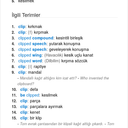
kesilmek
İlgili Terimler
clip
kırkmak
clip
{f}
kırpmak
clipped
compound
kesintili birleşik
clipped
speech
yutarak konuşma
clipped
speech
geveleyerek konuşma
clipped
wing
(Havacılık)
kesik uçlu kanat
clipped
word
(Dilbilim)
kırpma sözcük
clip
{i}
raptiye
clip
mandal
-
Mandallı kağıt altlığını kim icat etti?
Who invented the
clipboard?
clip
defa
be
clipped
kesilmek
clip
parça
clip
parçalara ayırmak
clip
kenet
clip
bir klip
-
Tom evrak çantasından bir klipsli kağıt altlığı çıkardı.
Tom