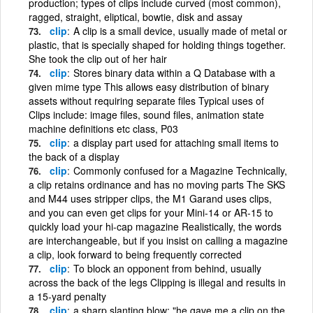
production; types of clips include curved (most common),
ragged, straight, eliptical, bowtie, disk and assay
clip
A clip is a small device, usually made of metal or
plastic, that is specially shaped for holding things together.
She took the clip out of her hair
clip
Stores binary data within a Q Database with a
given mime type This allows easy distribution of binary
assets without requiring separate files Typical uses of
Clips include: image files, sound files, animation state
machine definitions etc class, P03
clip
a display part used for attaching small items to
the back of a display
clip
Commonly confused for a Magazine Technically,
a clip retains ordinance and has no moving parts The SKS
and M44 uses stripper clips, the M1 Garand uses clips,
and you can even get clips for your Mini-14 or AR-15 to
quickly load your hi-cap magazine Realistically, the words
are interchangeable, but if you insist on calling a magazine
a clip, look forward to being frequently corrected
clip
To block an opponent from behind, usually
across the back of the legs Clipping is illegal and results in
a 15-yard penalty
clip
a sharp slanting blow; "he gave me a clip on the