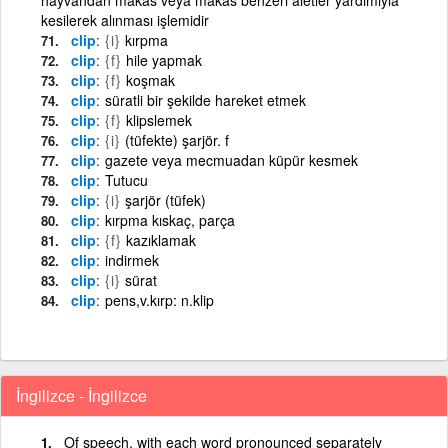
kesilerek alınması işlemidir
clip
{i}
kırpma
clip
{f}
hile yapmak
clip
{f}
koşmak
clip
süratli bir şekilde hareket etmek
clip
{f}
klipslemek
clip
{i}
(tüfekte) şarjör. f
clip
gazete veya mecmuadan küpür kesmek
clip
Tutucu
clip
{i}
şarjör (tüfek)
clip
kırpma kıskaç, parça
clip
{f}
kazıklamak
clip
indirmek
clip
{i}
sürat
clip
pens,v.kırp: n.klip
İngilizce - İngilizce
Of speech, with each word pronounced separately