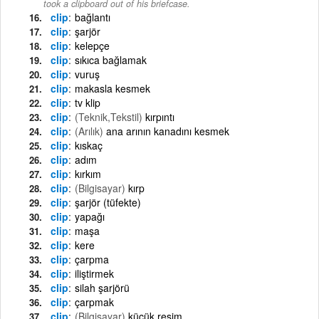
took a clipboard out of his briefcase.
clip
bağlantı
clip
şarjör
clip
kelepçe
clip
sıkıca bağlamak
clip
vuruş
clip
makasla kesmek
clip
tv klip
clip
(Teknik,Tekstil)
kırpıntı
clip
(Arılık)
ana arının kanadını kesmek
clip
kıskaç
clip
adım
clip
kırkım
clip
(Bilgisayar)
kırp
clip
şarjör (tüfekte)
clip
yapağı
clip
maşa
clip
kere
clip
çarpma
clip
iliştirmek
clip
silah şarjörü
clip
çarpmak
clip
(Bilgisayar)
küçük resim