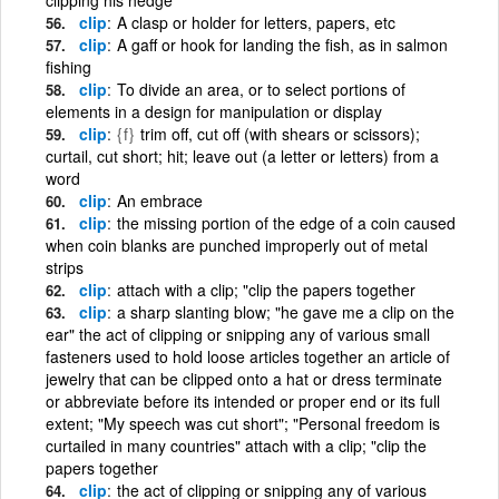
clip
A clasp or holder for letters, papers, etc
clip
A gaff or hook for landing the fish, as in salmon
fishing
clip
To divide an area, or to select portions of
elements in a design for manipulation or display
clip
{f}
trim off, cut off (with shears or scissors);
curtail, cut short; hit; leave out (a letter or letters) from a
word
clip
An embrace
clip
the missing portion of the edge of a coin caused
when coin blanks are punched improperly out of metal
strips
clip
attach with a clip; "clip the papers together
clip
a sharp slanting blow; "he gave me a clip on the
ear" the act of clipping or snipping any of various small
fasteners used to hold loose articles together an article of
jewelry that can be clipped onto a hat or dress terminate
or abbreviate before its intended or proper end or its full
extent; "My speech was cut short"; "Personal freedom is
curtailed in many countries" attach with a clip; "clip the
papers together
clip
the act of clipping or snipping any of various