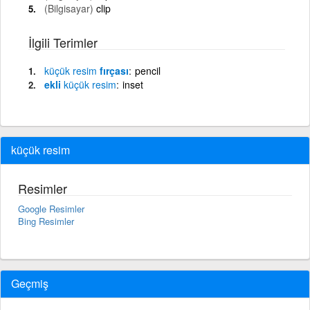
(Bilgisayar)
clip
İlgili Terimler
küçük
resim
fırçası
pencil
ekli
küçük
resim
inset
küçük resim
Resimler
Google Resimler
Bing Resimler
Geçmiş