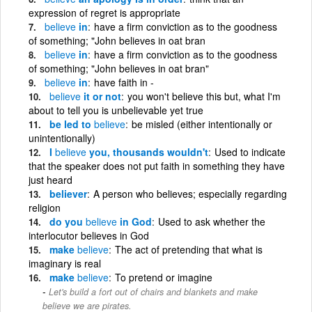
expression of regret is appropriate
believe
in
have a firm conviction as to the goodness
of something; "John believes in oat bran
believe
in
have a firm conviction as to the goodness
of something; "John believes in oat bran"
believe
in
have faith in -
believe
it or not
you won't believe this but, what I'm
about to tell you is unbelievable yet true
be led to
believe
be misled (either intentionally or
unintentionally)
I
believe
you, thousands wouldn't
Used to indicate
that the speaker does not put faith in something they have
just heard
believer
A person who believes; especially regarding
religion
do you
believe
in God
Used to ask whether the
interlocutor believes in God
make
believe
The act of pretending that what is
imaginary is real
make
believe
To pretend or imagine
Let's build a fort out of chairs and blankets and make
believe we are pirates.