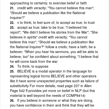
approaching to certainty; to exercise belief or faith
credit with veracity; "You cannot believe this man";
"Should we believe a publication like the National
Inquirer?"
v to think; to feel sure of; to accept as true; to trust
accept as true; take to be true; "I believed his
report"; "We didn't believe his stories from the War"; "She
believes in spirits" credit with veracity; "You cannot
believe this man"; "Should we believe a publication like
the National Inquirer?" follow a credo; have a faith; be a
believer; "When you hear his sermons, you will be able to
believe, too" be confident about something; "I believe that
he will come back from the war
To think; to suppose
BELIEVE is a modal operator in the language for
representing logical forms BELIEVE and other operators
like it have some unexpected properties such as failure of
substitutivity For more details, read page 237 in Allen
Page 542 ff provides yet more on belief in NLP (but this
material is well beyond the needs of COMP9414)
If you believe in someone or what they are doing,
you have confidence in them and think that they will be