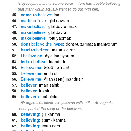
-
isteyeceğine inanma sorunu vardı.
Tom had trouble believing
that Mary would actually want to go out with him.
come to
believe
inan
made
believe
gibi davran
make
believe
gibi davranmak
make
believe
gibi davran
make
believe
rolü yapmak
dont
believe
the hype
dont yutturmaca inanıyorum
hard to
believe
inanmak zor
i
believe
so
öyle inanıyorum
led to
believe
inandırdı
Believe
me
Sözüme inan!
Believe
me
emin ol
Believe
me
Allah (seni) inandırsın
believer
iman sahibi
believer
inanlı
believers
müminler
-
Bir orgcu müminlerin bir şarkısına eşlik etti.
An organist
accompanied the song of the believers.
believing
{i}
kanma
believing
(isim) kanma
believing
iman eden