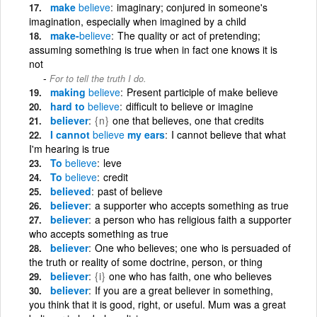
make
believe
imaginary; conjured in someone's
imagination, especially when imagined by a child
make-
believe
The quality or act of pretending;
assuming something is true when in fact one knows it is
not
For to tell the truth I do.
making
believe
Present participle of make believe
hard to
believe
difficult to believe or imagine
believer
{n}
one that believes, one that credits
I cannot
believe
my ears
I cannot believe that what
I'm hearing is true
To
believe
leve
To
believe
credit
believed
past of believe
believer
a supporter who accepts something as true
believer
a person who has religious faith a supporter
who accepts something as true
believer
One who believes; one who is persuaded of
the truth or reality of some doctrine, person, or thing
believer
{i}
one who has faith, one who believes
believer
If you are a great believer in something,
you think that it is good, right, or useful. Mum was a great