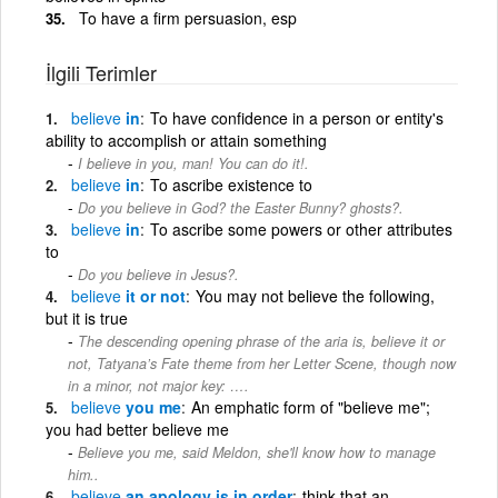
To have a firm persuasion, esp
İlgili Terimler
believe
in
To have confidence in a person or entity's
ability to accomplish or attain something
I believe in you, man! You can do it!.
believe
in
To ascribe existence to
Do you believe in God? the Easter Bunny? ghosts?.
believe
in
To ascribe some powers or other attributes
to
Do you believe in Jesus?.
believe
it or not
You may not believe the following,
but it is true
The descending opening phrase of the aria is, believe it or
not, Tatyana’s Fate theme from her Letter Scene, though now
in a minor, not major key: ….
believe
you me
An emphatic form of "believe me";
you had better believe me
Believe you me, said Meldon, she'll know how to manage
him..
believe
an apology is in order
think that an