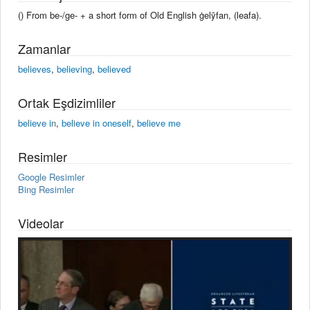
() From be-/ge- + a short form of Old English ġelȳfan, (leafa).
Zamanlar
believes
,
believing
,
believed
Ortak Eşdizimliler
believe in
,
believe in oneself
,
believe me
Resimler
Google Resimler
Bing Resimler
Videolar