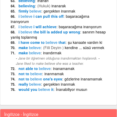
believing
inanan
believing
(Hukuk)
inanarak
firmly
believe
gerçekten inanmak
i
believe
i can pull this off
başaracağıma
inanıyorum
i
believe
i will achieve
başaracağıma inanıyorum
i
believe
the bill is added up wrong
sanırım hesap
yanlış toplanmış
i have come to
believe
that
şu kanaate vardım ki
make
believe
(Fiili Deyim )
kendine ... süsü vermek
make
believe
inandırmak
-
Jane bir öğretmen olduğuna inandırmaktan hoşlanırdı.
Jane liked to make believe she was a teacher.
not able to
believe
inanamamak
not to
believe
inanmamak
not to
believe
one's eyes
gözlerine inanamamak
really
believe
gerçekten inanmak
would you
believe
it
İnanabiliyor musun
İngilizce - İngilizce