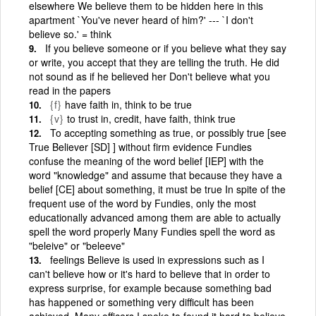
elsewhere We believe them to be hidden here in this
apartment `You've never heard of him?' --- `I don't
believe so.' = think
If you believe someone or if you believe what they say
or write, you accept that they are telling the truth. He did
not sound as if he believed her Don't believe what you
read in the papers
{f}
have faith in, think to be true
{v}
to trust in, credit, have faith, think true
To accepting something as true, or possibly true [see
True Believer [SD] ] without firm evidence Fundies
confuse the meaning of the word belief [IEP] with the
word "knowledge" and assume that because they have a
belief [CE] about something, it must be true In spite of the
frequent use of the word by Fundies, only the most
educationally advanced among them are able to actually
spell the word properly Many Fundies spell the word as
"beleive" or "beleeve"
feelings Believe is used in expressions such as I
can't believe how or it's hard to believe that in order to
express surprise, for example because something bad
has happened or something very difficult has been
achieved. Many officers I spoke to found it hard to believe