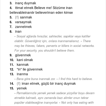
inanç duymak
itimat etmek Believe me! Sözüme inan
believableinanılır believeriman eden kimse
{f}
sanmak
varsaymak
zannetmek
inan
Sosyal ağlarda hırsızlar, sahteciler, sapıklar veya katiller
-
olabilir. Güvenliğiniz için, onlara inanmamalısınız.
There
may be thieves, fakers, perverts or killers in social networks.
For your security, you shouldn't believe them.
güvenmek
kani olmak
kanmak
"in" ile güvenmek
inanma
-
Bana göre buna inanmak zor.
I find this hard to believe.
{f}
iman etmek, güçlü bir inanç duymak
yemek
Parmaklarınızla yemek yemek sadece yüzyıllar boyu devam
etmekle kalmadı, aynı zamanda bazı alimler onun tekrar
-
popüler olabileceğine inanıyorlar.
Not only has eating with