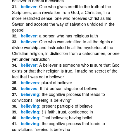
believer in herbal medicines
believer
One who gives credit to the truth of the
Scriptures, as a revelation from God; a Christian; in a
more restricted sense, one who receives Christ as his
Savior, and accepts the way of salvation unfolded in the
gospel
believer
a person who has religious faith
believer
One who was admitted to all the rights of
divine worship and instructed in all the mysteries of the
Christian religion, in distinction from a catechumen, or one
yet under instruction
believer
A believer is someone who is sure that God
exists or that their religion is true. I made no secret of the
fact that I was not a believer
believers
plural of believer
believes
third-person singular of believe
believing
the cognitive process that leads to
convictions; "seeing is believing"
believing
present participle of believe
believing
{i}
faith, trust, confidence in
believing
That believes; having belief
believing
the cognitive process that leads to
convictions; "seeing is believing