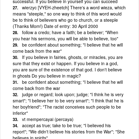
successful. If you believe in yourself you can succeed
wierzyc [VYEH-zheetch] There's a word wieza, which
means "steeple," so one way to think of this word would
be to think of believers who go to church, or a steeple
(Thanks Mom!) Date of entry: 30 April 2000
follow a credo; have a faith; be a believer; "When
you hear his sermons, you will be able to believe, too"
be confident about something; "I believe that he will
come back from the war"
If you believe in fairies, ghosts, or miracles, you are
sure that they exist or happen. If you believe in a god,
you are sure of the existence of that god. I don't believe
in ghosts Do you believe in magic?
be confident about something; "I believe that he will
come back from the war
judge or regard; look upon; judge; "I think he is very
smart"; "I believe her to be very smart"; "I think that he is
her boyfriend"; "The racist conceives such people to be
inferior"
vt mempercayai (percaya)
accept as true; take to be true; "I believed his
report"; "We didn't believe his stories from the War"; "She
believes in spirits"