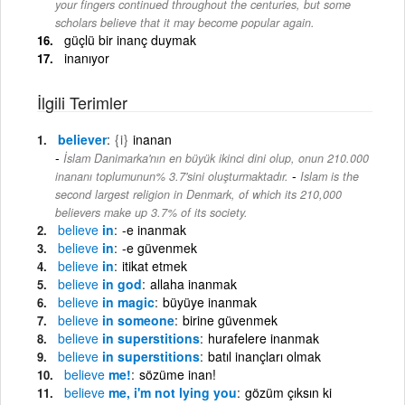
your fingers continued throughout the centuries, but some
scholars believe that it may become popular again.
güçlü bir inanç duymak
inanıyor
İlgili Terimler
believer
{i}
inanan
İslam Danimarka'nın en büyük ikinci dini olup, onun 210.000
-
inananı toplumunun% 3.7'sini oluşturmaktadır.
Islam is the
second largest religion in Denmark, of which its 210,000
believers make up 3.7% of its society.
believe
in
-e inanmak
believe
in
-e güvenmek
believe
in
itikat etmek
believe
in god
allaha inanmak
believe
in magic
büyüye inanmak
believe
in someone
birine güvenmek
believe
in superstitions
hurafelere inanmak
believe
in superstitions
batıl inançları olmak
believe
me!
sözüme inan!
believe
me, i'm not lying you
gözüm çıksın ki