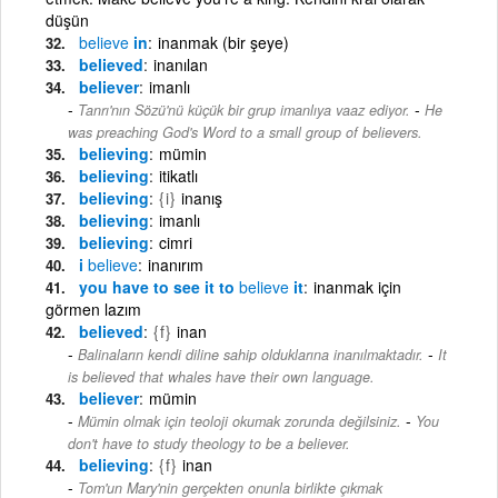
düşün
believe
in
inanmak (bir şeye)
believed
inanılan
believer
imanlı
-
Tanrı'nın Sözü'nü küçük bir grup imanlıya vaaz ediyor.
He
was preaching God's Word to a small group of believers.
believing
mümin
believing
itikatlı
believing
{i}
inanış
believing
imanlı
believing
cimri
i
believe
inanırım
you have to see it to
believe
it
inanmak için
görmen lazım
believed
{f}
inan
-
Balinaların kendi diline sahip olduklarına inanılmaktadır.
It
is believed that whales have their own language.
believer
mümin
-
Mümin olmak için teoloji okumak zorunda değilsiniz.
You
don't have to study theology to be a believer.
believing
{f}
inan
Tom'un Mary'nin gerçekten onunla birlikte çıkmak