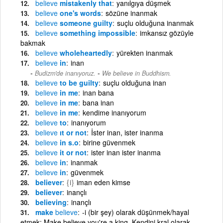
believe
mistakenly that
yanılgıya düşmek
believe
one's words
sözüne inanmak
believe
someone guilty
suçlu olduğuna inanmak
believe
something impossible
imkansız gözüyle
bakmak
believe
wholeheartedly
yürekten inanmak
believe
in
inan
-
Budizm'de inanıyoruz.
We believe in Buddhism.
believe
to be guilty
suçlu olduğuna inan
believe
in me
inan bana
believe
in me
bana inan
believe
in me
kendime inanıyorum
believe
to
inanıyorum
believe
ıt or not
İster inan, ister inanma
believe
in s.o
birine güvenmek
believe
it or not
ister inan ister inanma
believe
in
inanmak
believe
in
güvenmek
believer
{i}
iman eden kimse
believer
inançlı
believing
inançlı
make
believe
-i (bir şey) olarak düşünmek/hayal
etmek: Make believe you're a king. Kendini kral olarak