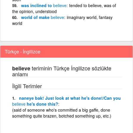
was inclined to
believe
tended to believe, was of
the opinion, understood
world of make
believe
imaginary world, fantasy
world
Türkçe - İngilizce
teriminin Türkçe İngilizce sözlükte
believe
anlamı
İlgili Terimler
naneye bak! Just look at what he's done!/Can you
believe
he's done this?
(said of someone who's committed a big gaffe, done
something quite brazen, botched something up, etc.)