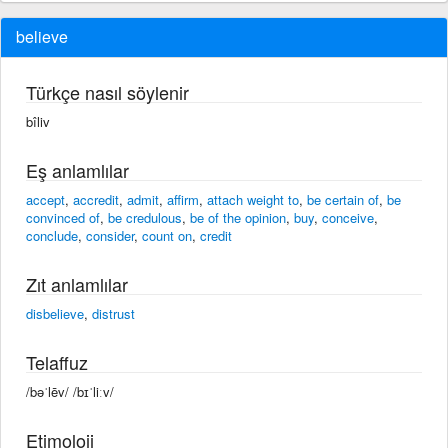
believe
Türkçe nasıl söylenir
bîliv
Eş anlamlılar
accept
,
accredit
,
admit
,
affirm
,
attach weight to
,
be certain of
,
be
convinced of
,
be credulous
,
be of the opinion
,
buy
,
conceive
,
conclude
,
consider
,
count on
,
credit
Zıt anlamlılar
disbelieve
,
distrust
Telaffuz
/bəˈlēv/ /bɪˈliːv/
Etimoloji