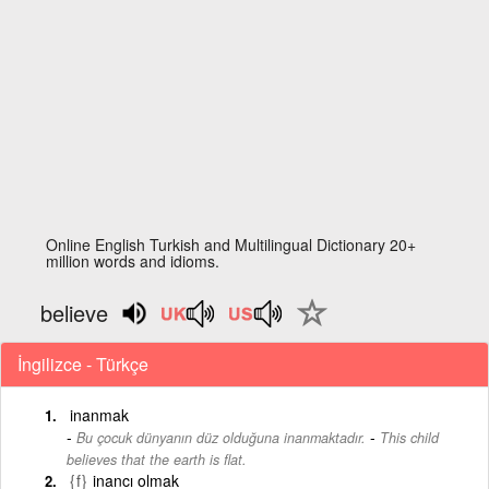
Online English Turkish and Multilingual Dictionary 20+
million words and idioms.
believe
İngilizce - Türkçe
inanmak
-
Bu çocuk dünyanın düz olduğuna inanmaktadır.
This child
believes that the earth is flat.
{f}
inancı olmak