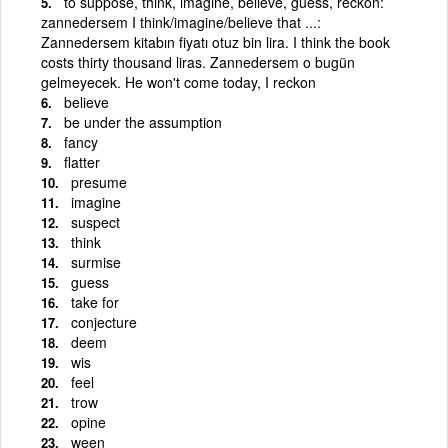
to suppose, think, imagine, believe, guess, reckon:
zannedersem I think/imagine/believe that ...:
Zannedersem kitabın fiyatı otuz bin lira. I think the book
costs thirty thousand liras. Zannedersem o bugün
gelmeyecek. He won't come today, I reckon
believe
be under the assumption
fancy
flatter
presume
imagine
suspect
think
surmise
guess
take for
conjecture
deem
wis
feel
trow
opine
ween