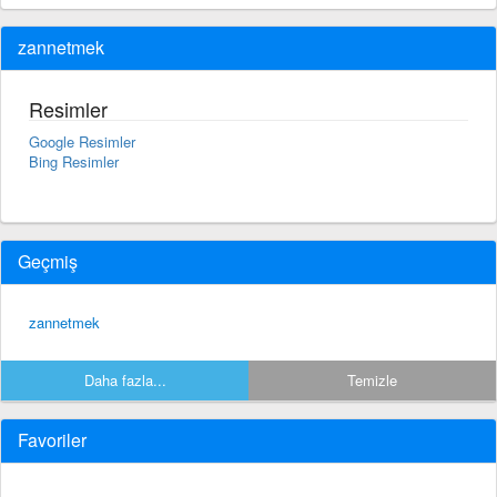
zannetmek
Resimler
Google Resimler
Bing Resimler
Geçmiş
zannetmek
Daha fazla...
Temizle
Favoriler