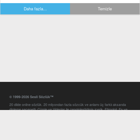
Daha fazla...
Temizle
© 1999-2026 Sesli Sözlük™
20 dilde online sözlük. 20 milyondan fazla sözcük ve anlamı üç farklı aksanda
dinleme seçeneği. Cümle ve Videolar ile zenginleştirilmiş içerik. Etimoloji, Eş ve
Zıt anlamlar, kelime okunuşları ve günün kelimesi. Yazım Türkçeleştirici ile hatalı
Türkçe metinleri düzeltme. iOS, Android ve Windows mobil platformlarda online
ve offline sözlük programları. Sesli Sözlük garantisinde Profesyonel çeviri
hizmetleri. İngilizce kelime haznenizi arttıracak kelime oyunları. Ayarlar
bölümünü kullarak çevirisini görmek istediğiniz sözlükleri seçme ve aynı
zamanda sözlüklerin gösterim sırasını ayarlama imkanı. Kelimelerin