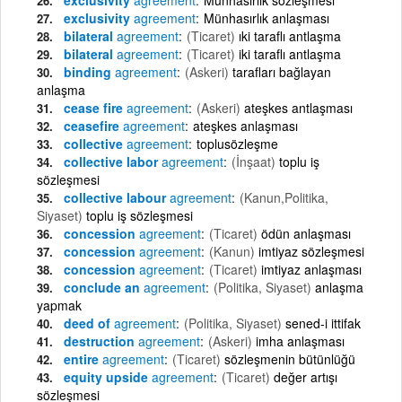
exclusivity
agreement
Münhasırlık anlaşması
bilateral
agreement
(Ticaret)
ıki taraflı antlaşma
bilateral
agreement
(Ticaret)
iki taraflı antlaşma
binding
agreement
(Askeri)
tarafları bağlayan
anlaşma
cease fire
agreement
(Askeri)
ateşkes antlaşması
ceasefire
agreement
ateşkes anlaşması
collective
agreement
toplusözleşme
collective labor
agreement
(İnşaat)
toplu iş
sözleşmesi
collective labour
agreement
(Kanun,Politika,
Siyaset)
toplu iş sözleşmesi
concession
agreement
(Ticaret)
ödün anlaşması
concession
agreement
(Kanun)
imtiyaz sözleşmesi
concession
agreement
(Ticaret)
imtiyaz anlaşması
conclude an
agreement
(Politika, Siyaset)
anlaşma
yapmak
deed of
agreement
(Politika, Siyaset)
sened-i ittifak
destruction
agreement
(Askeri)
imha anlaşması
entire
agreement
(Ticaret)
sözleşmenin bütünlüğü
equity upside
agreement
(Ticaret)
değer artışı
sözleşmesi