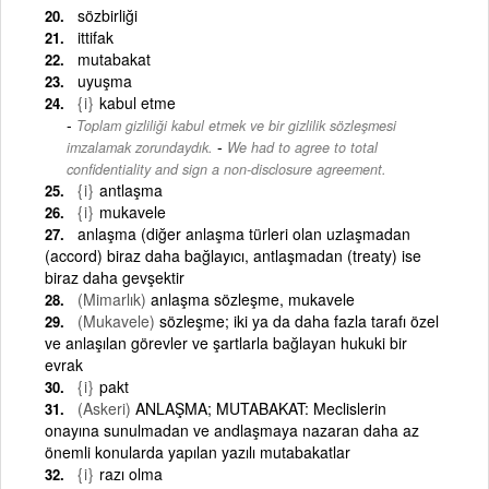
sözbirliği
ittifak
mutabakat
uyuşma
{i}
kabul etme
Toplam gizliliği kabul etmek ve bir gizlilik sözleşmesi
-
imzalamak zorundaydık.
We had to agree to total
confidentiality and sign a non-disclosure agreement.
{i}
antlaşma
{i}
mukavele
anlaşma (diğer anlaşma türleri olan uzlaşmadan
(accord) biraz daha bağlayıcı, antlaşmadan (treaty) ise
biraz daha gevşektir
(Mimarlık)
anlaşma sözleşme, mukavele
(Mukavele)
sözleşme; iki ya da daha fazla tarafı özel
ve anlaşılan görevler ve şartlarla bağlayan hukuki bir
evrak
{i}
pakt
(Askeri)
ANLAŞMA; MUTABAKAT: Meclislerin
onayına sunulmadan ve andlaşmaya nazaran daha az
önemli konularda yapılan yazılı mutabakatlar
{i}
razı olma