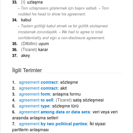
{i}
uzlaşma
-
Tom uzlaşmasını göstermek için başını salladı.
Tom
nodded his head to show his agreement.
kabul
Toplam gizliliği kabul etmek ve bir gizlilik sözleşmesi
-
imzalamak zorundaydık.
We had to agree to total
confidentiality and sign a non-disclosure agreement.
(Dilbilim)
uyum
(Ticaret)
karar
akey
İlgili Terimler
agreement
contract
sözleşme
agreement
contract
akit
agreement
form
anlaşma formu
agreement
to sell
(Ticaret)
satış sözleşmesi
agreement
type
sözleşme türü
agreement
among data or data sets
veri veya veri
arasında anlaşma setleri
agreement
by two political parties
İki siyasi
partilerin anlaşması