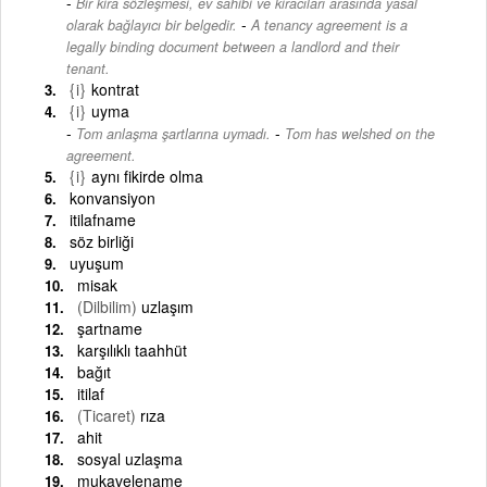
Bir kira sözleşmesi, ev sahibi ve kiracıları arasında yasal
-
olarak bağlayıcı bir belgedir.
A tenancy agreement is a
legally binding document between a landlord and their
tenant.
{i}
kontrat
{i}
uyma
-
Tom anlaşma şartlarına uymadı.
Tom has welshed on the
agreement.
{i}
aynı fikirde olma
konvansiyon
itilafname
söz birliği
uyuşum
misak
(Dilbilim)
uzlaşım
şartname
karşılıklı taahhüt
bağıt
itilaf
(Ticaret)
rıza
ahit
sosyal uzlaşma
mukavelename