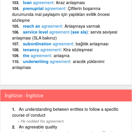
loan
agreement
ikraz anlaşması
prenuptial
agreement
Çiftlerin boşanma
durumunda mal paylaşımı için yaptıkları evlilik öncesi
sözleşme
reach an
agreement
Anlaşmaya varmak
service level
agreement
(see sla)
servis seviyesi
anlaşması (SLA bakınız)
subordination
agreement
bağlılık anlaşması
tenancy
agreement
Kira sözleşmesi
the
agreement
anlaşma
underwriting
agreement
aracılık yüklenimi
anlaşması
İngilizce - İngilizce
An understanding between entities to follow a specific
course of conduct
He nodded his agreement.
An agreeable quality