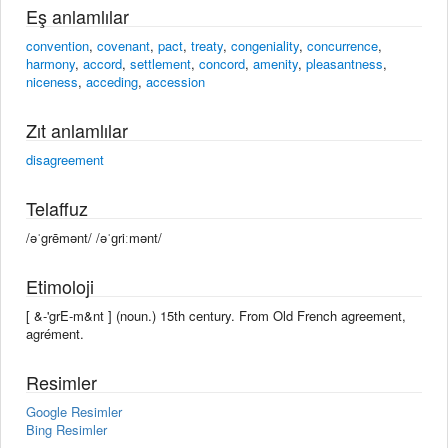
Eş anlamlılar
convention
,
covenant
,
pact
,
treaty
,
congeniality
,
concurrence
,
harmony
,
accord
,
settlement
,
concord
,
amenity
,
pleasantness
,
niceness
,
acceding
,
accession
Zıt anlamlılar
disagreement
Telaffuz
/əˈgrēmənt/ /əˈɡriːmənt/
Etimoloji
[ &-'grE-m&nt ] (noun.) 15th century. From Old French agreement,
agrément.
Resimler
Google Resimler
Bing Resimler