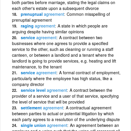
both parties before marriage, stating the legal claims on
each other's estate upon a subsequent divorce
prenuptual
agreement
Common misspelling of
prenuptial agreement
raging
agreement
A state in which people are
arguing despite having similar opinions
service
agreement
A contract between two
businesses where one agrees to provide a specified
service to the other, such as cleaning or running a staff
canteen, or between a landlord and a tenant where the
landlord is going to provide services, e.g. heating and lift
maintenance, to the tenant
service
agreement
A formal contract of employment,
particularly where the employee has high status, like a
company director
service level
agreement
A contract between the
provider of a service and a user of that service, specifying
the level of service that will be provided
settlement
agreement
A contractual agreement
between parties to actual or potential litigation by which
each party agrees to a resolution of the underlying dispute
single union
agreement
An agreement between an
employer and a union such that the union will represent all