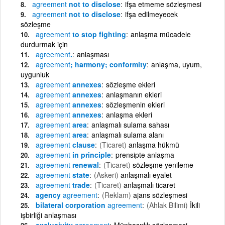
agreement
not to disclose
ifşa etmeme sözleşmesi
agreement
not to disclose
ifşa edilmeyecek
sözleşme
agreement
to stop fighting
anlaşma mücadele
durdurmak için
agreement
.
anlaşması
agreement
; harmony; conformity
anlaşma, uyum,
uygunluk
agreement
annexes
sözleşme ekleri
agreement
annexes
anlaşmanın ekleri
agreement
annexes
sözleşmenin ekleri
agreement
annexes
anlaşma ekleri
agreement
area
anlaşmalı sulama sahası
agreement
area
anlaşmalı sulama alanı
agreement
clause
(Ticaret)
anlaşma hükmü
agreement
in principle
prensipte anlaşma
agreement
renewal
(Ticaret)
sözleşme yenileme
agreement
state
(Askeri)
anlaşmalı eyalet
agreement
trade
(Ticaret)
anlaşmalı ticaret
agency
agreement
(Reklam)
ajans sözleşmesi
bilateral corporation
agreement
(Ahlak Bilimi)
İkili
işbirliği anlaşması
exclusivity
agreement
Münhasırlık sözleşmesi