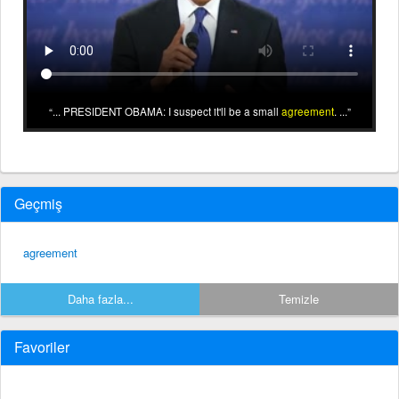
... PRESIDENT OBAMA: I suspect it'll be a small
agreement
. ...
Geçmiş
agreement
Daha fazla...
Temizle
Favoriler