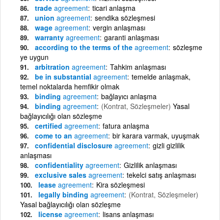
trade
agreement
ticari anlaşma
union
agreement
sendika sözleşmesi
wage
agreement
vergin anlaşması
warranty
agreement
garanti anlaşması
according to the terms of the
agreement
sözleşme
ye uygun
arbitration
agreement
Tahkim anlaşması
be in substantial
agreement
temelde anlaşmak,
temel noktalarda hemfikir olmak
binding
agreement
bağlayıcı anlaşma
binding
agreement
(Kontrat, Sözleşmeler)
Yasal
bağlayıcılığı olan sözleşme
certified
agreement
fatura anlaşma
come to an
agreement
bir karara varmak, uyuşmak
confidential disclosure
agreement
gizli gizlilik
anlaşması
confidentiality
agreement
Gizlilik anlaşması
exclusive sales
agreement
tekelci satış anlaşması
lease
agreement
Kira sözleşmesi
legally binding
agreement
(Kontrat, Sözleşmeler)
Yasal bağlayıcılığı olan sözleşme
license
agreement
lisans anlaşması