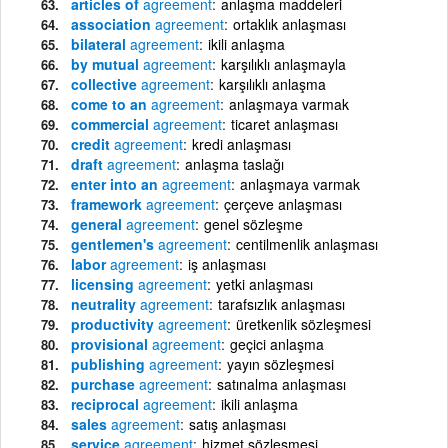
articles of
agreement
anlaşma maddeleri
association
agreement
ortaklık anlaşması
bilateral
agreement
ikili anlaşma
by mutual
agreement
karşılıklı anlaşmayla
collective
agreement
karşılıklı anlaşma
come to an
agreement
anlaşmaya varmak
commercial
agreement
ticaret anlaşması
credit
agreement
kredi anlaşması
draft
agreement
anlaşma taslağı
enter into an
agreement
anlaşmaya varmak
framework
agreement
çerçeve anlaşması
general
agreement
genel sözleşme
gentlemen's
agreement
centilmenlik anlaşması
labor
agreement
iş anlaşması
licensing
agreement
yetki anlaşması
neutrality
agreement
tarafsızlık anlaşması
productivity
agreement
üretkenlik sözleşmesi
provisional
agreement
geçici anlaşma
publishing
agreement
yayın sözleşmesi
purchase
agreement
satınalma anlaşması
reciprocal
agreement
ikili anlaşma
sales
agreement
satış anlaşması
service
agreement
hizmet sözleşmesi