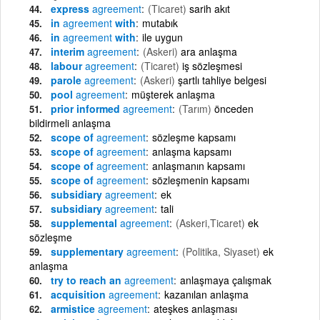
express
agreement
(Ticaret)
sarih akıt
in
agreement
with
mutabık
in
agreement
with
ile uygun
interim
agreement
(Askeri)
ara anlaşma
labour
agreement
(Ticaret)
iş sözleşmesi
parole
agreement
(Askeri)
şartlı tahliye belgesi
pool
agreement
müşterek anlaşma
prior informed
agreement
(Tarım)
önceden
bildirmeli anlaşma
scope of
agreement
sözleşme kapsamı
scope of
agreement
anlaşma kapsamı
scope of
agreement
anlaşmanın kapsamı
scope of
agreement
sözleşmenin kapsamı
subsidiary
agreement
ek
subsidiary
agreement
tali
supplemental
agreement
(Askeri,Ticaret)
ek
sözleşme
supplementary
agreement
(Politika, Siyaset)
ek
anlaşma
try to reach an
agreement
anlaşmaya çalışmak
acquisition
agreement
kazanılan anlaşma
armistice
agreement
ateşkes anlaşması