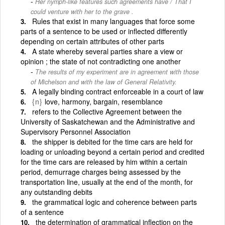
Her nymph-like features such agreements have / That I
could venture with her to the grave .
Rules that exist in many languages that force some
parts of a sentence to be used or inflected differently
depending on certain attributes of other parts
A state whereby several parties share a view or
opinion ; the state of not contradicting one another
The results of my experiment are in agreement with those
of Michelson and with the law of General Relativity.
A legally binding contract enforceable in a court of law
{n}
love, harmony, bargain, resemblance
refers to the Collective Agreement between the
University of Saskatchewan and the Administrative and
Supervisory Personnel Association
the shipper is debited for the time cars are held for
loading or unloading beyond a certain period and credited
for the time cars are released by him within a certain
period, demurrage charges being assessed by the
transportation line, usually at the end of the month, for
any outstanding debits
the grammatical logic and coherence between parts
of a sentence
the determination of grammatical inflection on the