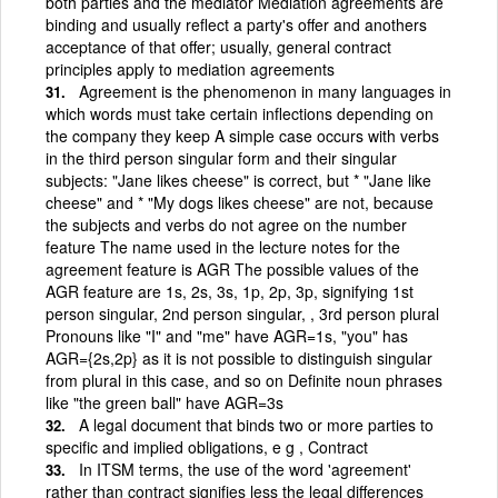
both parties and the mediator Mediation agreements are
binding and usually reflect a party's offer and anothers
acceptance of that offer; usually, general contract
principles apply to mediation agreements
Agreement is the phenomenon in many languages in
which words must take certain inflections depending on
the company they keep A simple case occurs with verbs
in the third person singular form and their singular
subjects: "Jane likes cheese" is correct, but * "Jane like
cheese" and * "My dogs likes cheese" are not, because
the subjects and verbs do not agree on the number
feature The name used in the lecture notes for the
agreement feature is AGR The possible values of the
AGR feature are 1s, 2s, 3s, 1p, 2p, 3p, signifying 1st
person singular, 2nd person singular, , 3rd person plural
Pronouns like "I" and "me" have AGR=1s, "you" has
AGR={2s,2p} as it is not possible to distinguish singular
from plural in this case, and so on Definite noun phrases
like "the green ball" have AGR=3s
A legal document that binds two or more parties to
specific and implied obligations, e g , Contract
In ITSM terms, the use of the word 'agreement'
rather than contract signifies less the legal differences