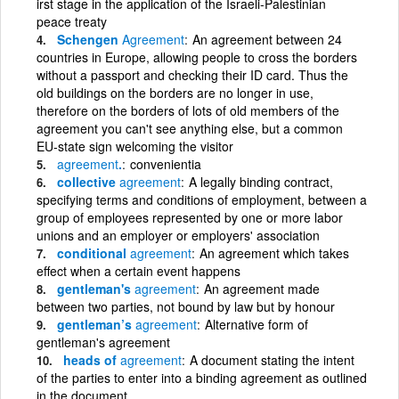
irst stage in the application of the Israeli-Palestinian
peace treaty
Schengen
Agreement
An agreement between 24
countries in Europe, allowing people to cross the borders
without a passport and checking their ID card. Thus the
old buildings on the borders are no longer in use,
therefore on the borders of lots of old members of the
agreement you can't see anything else, but a common
EU-state sign welcoming the visitor
agreement
.
convenientia
collective
agreement
A legally binding contract,
specifying terms and conditions of employment, between a
group of employees represented by one or more labor
unions and an employer or employers' association
conditional
agreement
An agreement which takes
effect when a certain event happens
gentleman's
agreement
An agreement made
between two parties, not bound by law but by honour
gentleman’s
agreement
Alternative form of
gentleman's agreement
heads of
agreement
A document stating the intent
of the parties to enter into a binding agreement as outlined
in the document