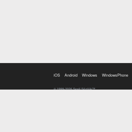
iOS
Android
Windows
WindowsPhone
© 1999-2026 Sesli Sözlük™
20 dilde online sözlük. 20 milyondan fazla sözcük ve anl
kelimesi. Yazım Türkçeleştirici ile hatalı Türkçe metinl
İngilizce kelime haznenizi arttıracak kelime oyunları. 
seslendirilişini otomatik dinlemek için ayarlardan isteğin