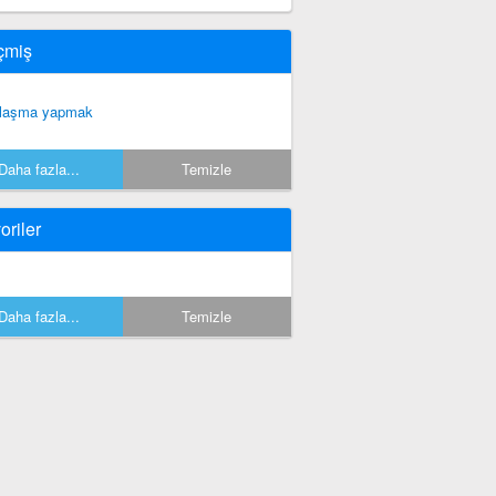
çmiş
laşma yapmak
Daha fazla...
Temizle
oriler
Daha fazla...
Temizle