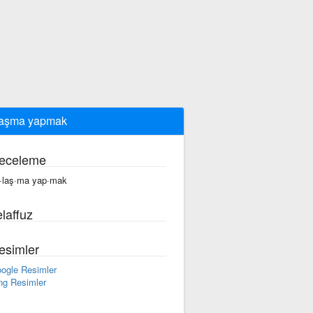
laşma yapmak
eceleme
·laş·ma yap·mak
laffuz
esimler
ogle Resimler
ng Resimler