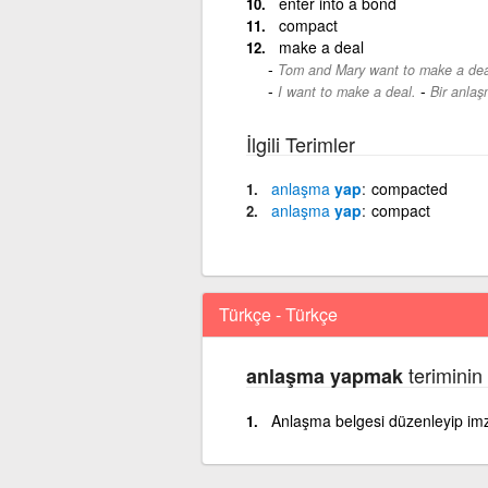
enter into a bond
compact
make a deal
Tom and Mary want to make a dea
-
I want to make a deal.
Bir anlaş
İlgili Terimler
anlaşma
yap
compacted
anlaşma
yap
compact
Türkçe - Türkçe
teriminin
anlaşma yapmak
Anlaşma belgesi düzenleyip i