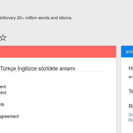
ictionary 20+ million words and idioms.
an
H
 Türkçe İngilizce sözlükte anlamı
an
ent
Te
ent
smb
R
Go
agreement
Bi