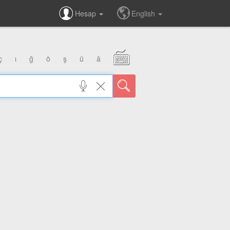
Hesap
English
ç
ı
ğ
ö
ş
ü
â