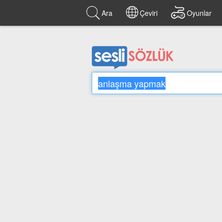
Ara
Çeviri
Oyunlar