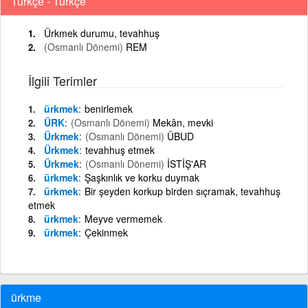
Türkçe - Türkçe
Ürkmek durumu, tevahhuş
(Osmanlı Dönemi)
REM
İlgili Terimler
ürkmek
benirlemek
ÜRK
(Osmanlı Dönemi)
Mekân, mevki
Ürkmek
(Osmanlı Dönemi)
ÜBUD
Ürkmek
tevahhuş etmek
Ürkmek
(Osmanlı Dönemi)
İSTİŞ'AR
ürkmek
Şaşkınlık ve korku duymak
ürkmek
Bir şeyden korkup birden sıçramak, tevahhuş
etmek
ürkmek
Meyve vermemek
ürkmek
Çekinmek
ürkme