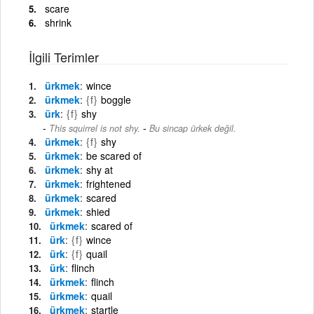
scare
shrink
İlgili Terimler
ürkmek
wince
ürkmek
{f}
boggle
ürk
{f}
shy
-
This squirrel is not shy.
Bu sincap ürkek değil.
ürkmek
{f}
shy
ürkmek
be scared of
ürkmek
shy at
ürkmek
frightened
ürkmek
scared
ürkmek
shied
ürkmek
scared of
ürk
{f}
wince
ürk
{f}
quail
ürk
flinch
ürkmek
flinch
ürkmek
quail
ürkmek
startle