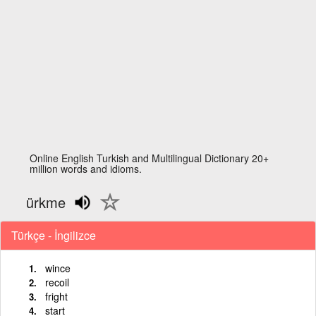
Online English Turkish and Multilingual Dictionary 20+
million words and idioms.
ürkme
Türkçe - İngilizce
wince
recoil
fright
start