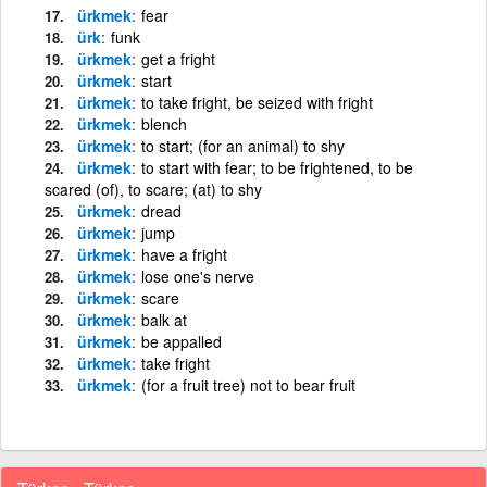
ürkmek
fear
ürk
funk
ürkmek
get a fright
ürkmek
start
ürkmek
to take fright, be seized with fright
ürkmek
blench
ürkmek
to start; (for an animal) to shy
ürkmek
to start with fear; to be frightened, to be
scared (of), to scare; (at) to shy
ürkmek
dread
ürkmek
jump
ürkmek
have a fright
ürkmek
lose one's nerve
ürkmek
scare
ürkmek
balk at
ürkmek
be appalled
ürkmek
take fright
ürkmek
(for a fruit tree) not to bear fruit