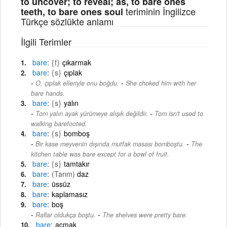
to uncover; to reveal; as, to bare ones
teriminin İngilizce
teeth, to bare ones soul
Türkçe sözlükte anlamı
İlgili Terimler
bare
{f}
çıkarmak
bare
{s}
çıplak
-
O, çıplak elleriyle onu boğdu.
She choked him with her
bare hands.
bare
{s}
yalın
-
Tom yalın ayak yürümeye alışık değildir.
Tom isn't used to
walking barefooted.
bare
{s}
bomboş
-
Bir kase meyvenin dışında mutfak masası bomboştu.
The
kitchen table was bare except for a bowl of fruit.
bare
{s}
tamtakır
bare
(Tarım)
daz
bare
üssüz
bare
kaplamasız
bare
boş
-
Raflar oldukça boştu.
The shelves were pretty bare.
bare
açmak