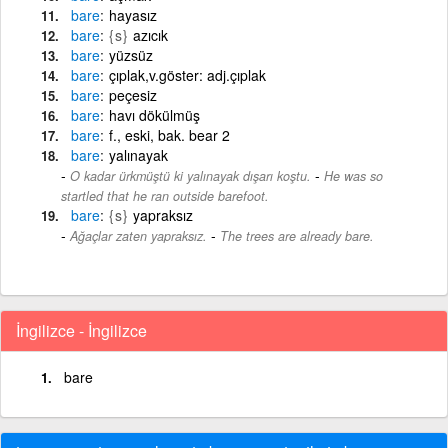
bare
hayasız
bare
{s}
azıcık
bare
yüzsüz
bare
çıplak,v.göster: adj.çıplak
bare
peçesiz
bare
havı dökülmüş
bare
f., eski, bak. bear 2
bare
yalınayak
-
O kadar ürkmüştü ki yalınayak dışarı koştu.
He was so
startled that he ran outside barefoot.
bare
{s}
yapraksız
-
Ağaçlar zaten yapraksız.
The trees are already bare.
İngilizce - İngilizce
bare