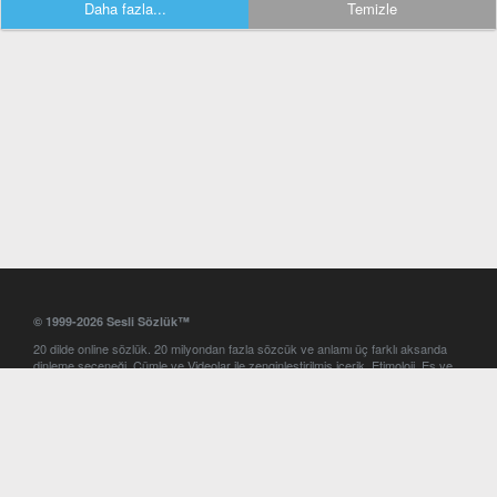
Daha fazla...
Temizle
© 1999-2026 Sesli Sözlük™
20 dilde online sözlük. 20 milyondan fazla sözcük ve anlamı üç farklı aksanda
dinleme seçeneği. Cümle ve Videolar ile zenginleştirilmiş içerik. Etimoloji, Eş ve
Zıt anlamlar, kelime okunuşları ve günün kelimesi. Yazım Türkçeleştirici ile hatalı
Türkçe metinleri düzeltme. iOS, Android ve Windows mobil platformlarda online
ve offline sözlük programları. Sesli Sözlük garantisinde Profesyonel çeviri
hizmetleri. İngilizce kelime haznenizi arttıracak kelime oyunları. Ayarlar
bölümünü kullarak çevirisini görmek istediğiniz sözlükleri seçme ve aynı
zamanda sözlüklerin gösterim sırasını ayarlama imkanı. Kelimelerin
seslendirilişini otomatik dinlemek için ayarlardan isteğiniz aksanı seçebilirsiniz.