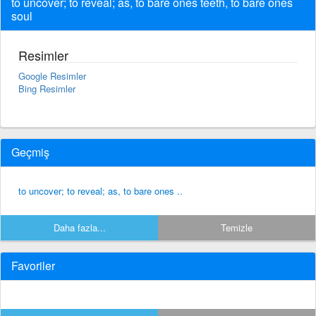
to uncover; to reveal; as, to bare ones teeth, to bare ones
soul
Resimler
Google Resimler
Bing Resimler
Geçmiş
to uncover; to reveal; as, to bare ones ..
Daha fazla...
Temizle
Favoriler