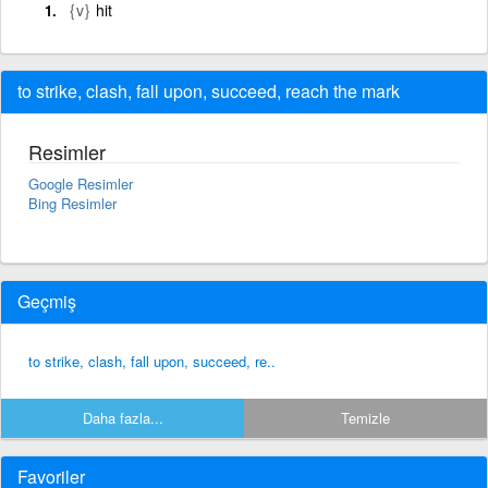
{v}
hit
to strike, clash, fall upon, succeed, reach the mark
Resimler
Google Resimler
Bing Resimler
Geçmiş
to strike, clash, fall upon, succeed, re..
Daha fazla...
Temizle
Favoriler