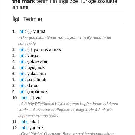
teriminin İngilizce Türkçe sözlükte
the mark
anlamı
İlgili Terimler
hit
{i}
vurma
-
Ben gerçekten birine vurmalıyım.
I really need to hit
somebody.
hit
{f}
yumruk atmak
hit
vurgun
hit
çok sevilen
hit
uyuşmak
hit
yakalama
hit
patlatmak
hit
darbe
hit
çarptırmak
hit
{f}
vur
8.8 büyüklüğündeki büyük deprem bugün Japon adalarını
-
vurdu.
A massive earthquake of magnitude 8.8 hit the
Japanese islands today.
hit
tokat
hit
yumruk
Ooo! Yukiko! O acıtıyor! Bana yumruklarınla vurmaktan