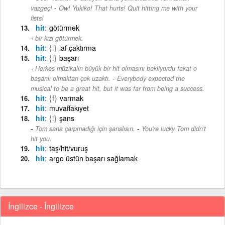
-
vazgeç!
Ow! Yukiko! That hurts! Quit hitting me with your
fists!
hit
götürmek
bir kızı götürmek.
hit
{i}
laf çaktırma
hit
{i}
başarı
Herkes müzikalin büyük bir hit olmasını bekliyordu fakat o
-
başarılı olmaktan çok uzaktı.
Everybody expected the
musical to be a great hit, but it was far from being a success.
hit
{f}
varmak
hit
muvaffakıyet
hit
{i}
şans
-
Tom sana çarpmadığı için şanslısın.
You're lucky Tom didn't
hit you.
hit
taş/hit/vuruş
hit
argo üstün başarı sağlamak
İngilizce - İngilizce