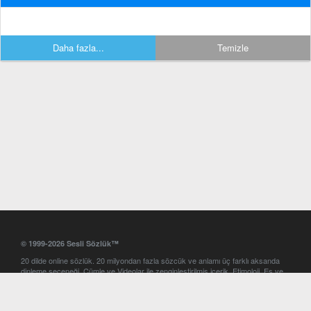
Daha fazla...
Temizle
© 1999-2026 Sesli Sözlük™
20 dilde online sözlük. 20 milyondan fazla sözcük ve anlamı üç farklı aksanda
dinleme seçeneği. Cümle ve Videolar ile zenginleştirilmiş içerik. Etimoloji, Eş ve
Zıt anlamlar, kelime okunuşları ve günün kelimesi. Yazım Türkçeleştirici ile hatalı
Türkçe metinleri düzeltme. iOS, Android ve Windows mobil platformlarda online
ve offline sözlük programları. Sesli Sözlük garantisinde Profesyonel çeviri