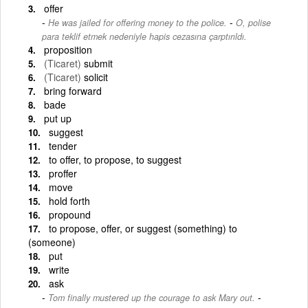
offer
-
He was jailed for offering money to the police.
O, polise
para teklif etmek nedeniyle hapis cezasına çarptırıldı.
proposition
(Ticaret)
submit
(Ticaret)
solicit
bring forward
bade
put up
suggest
tender
to offer, to propose, to suggest
proffer
move
hold forth
propound
to propose, offer, or suggest (something) to
(someone)
put
write
ask
-
Tom finally mustered up the courage to ask Mary out.