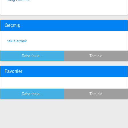
Geçmiş
teklif etmek
Daha fazla...
Temizle
Favoriler
Daha fazla...
Temizle