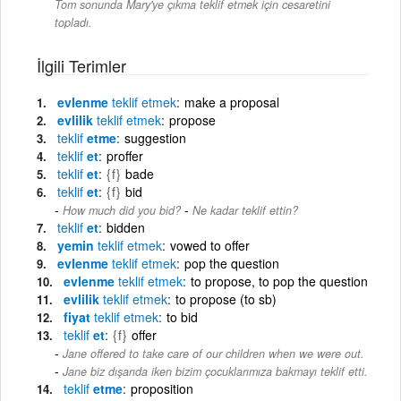
Tom sonunda Mary'ye çıkma teklif etmek için cesaretini
topladı.
İlgili Terimler
evlenme
teklif
etmek
make a proposal
evlilik
teklif
etmek
propose
teklif
etme
suggestion
teklif
et
proffer
teklif
et
{f}
bade
teklif
et
{f}
bid
-
How much did you bid?
Ne kadar teklif ettin?
teklif
et
bidden
yemin
teklif
etmek
vowed to offer
evlenme
teklif
etmek
pop the question
evlenme
teklif
etmek
to propose, to pop the question
evlilik
teklif
etmek
to propose (to sb)
fiyat
teklif
etmek
to bid
teklif
et
{f}
offer
Jane offered to take care of our children when we were out.
-
Jane biz dışarıda iken bizim çocuklarımıza bakmayı teklif etti.
teklif
etme
proposition