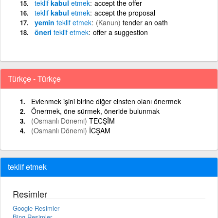
teklif
kabul
etmek
accept the offer
teklif
kabul
etmek
accept the proposal
yemin
teklif
etmek
(Kanun)
tender an oath
öneri
teklif
etmek
offer a suggestion
Türkçe - Türkçe
Evlenmek işini birine diğer cinsten olanı önermek
Önermek, öne sürmek, öneride bulunmak
(Osmanlı Dönemi)
TECŞİM
(Osmanlı Dönemi)
İCŞAM
teklif etmek
Resimler
Google Resimler
Bing Resimler