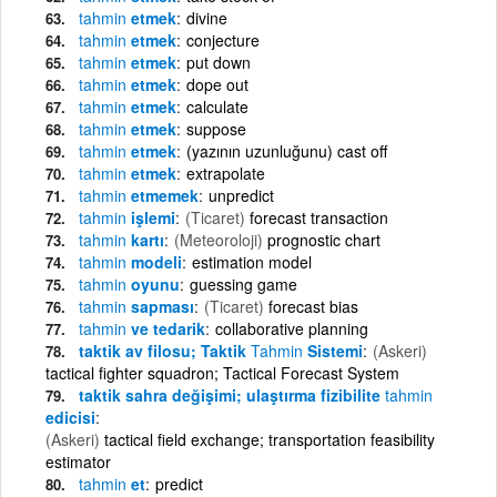
tahmin
etmek
divine
tahmin
etmek
conjecture
tahmin
etmek
put down
tahmin
etmek
dope out
tahmin
etmek
calculate
tahmin
etmek
suppose
tahmin
etmek
(yazının uzunluğunu) cast off
tahmin
etmek
extrapolate
tahmin
etmemek
unpredict
tahmin
işlemi
(Ticaret)
forecast transaction
tahmin
kartı
(Meteoroloji)
prognostic chart
tahmin
modeli
estimation model
tahmin
oyunu
guessing game
tahmin
sapması
(Ticaret)
forecast bias
tahmin
ve tedarik
collaborative planning
taktik av filosu; Taktik
Tahmin
Sistemi
(Askeri)
tactical fighter squadron; Tactical Forecast System
taktik sahra değişimi; ulaştırma fizibilite
tahmin
edicisi
(Askeri)
tactical field exchange; transportation feasibility
estimator
tahmin
et
predict