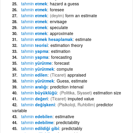
tahmin
etmek
hazard a guess
tahmin
etmek
foresee
tahmin
etmek
(deyim)
form an estimate
tahmin
etmek
envisage
tahmin
etmek
speculate
tahmin
etmek
approximate
tahmin
etmek hesaplamak
estimate
tahmin
teorisi
estimation theory
tahmin
yapma
estimation
tahmin
yapma
forecasting
tahmin
yürütme
forecast
tahmin
yürütmek
compute
tahmin
edilen
(Ticaret)
appraised
tahmin
yürütmek
Guess, estimate
tahmin
aralığı
prediction interval
tahmin
büyüklüğü
(Politika, Siyaset)
estimation size
tahmin
değeri
(Ticaret)
imputed value
tahmin
değişkeni
(Pisikoloji, Ruhbilim)
predictor
variable
tahmin
edebilen
estimative
tahmin
edebilme
predictability
tahmin
edildiği gibi
predictably