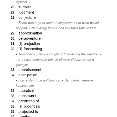
açıkladı.
surmise
judgment
conjecture
There was a great deal of conjecture as to what would
-
happen.
Ne olacağı konusunda çok fazla tahmin vardı.
approximation
peradventure
{i}
projection
{i}
forecasting
-
Tom does a pretty good job of forecasting the weather.
Tom, hava durumunu tahmin etmede oldukça iyi bir iş
çıkarıyor.
appraisement
anticipation
-
I can't stand the anticipation.
Ben tahmin etmeye
katlanamam.
appraisal
guesswork
prediction of
{i}
prognosis
projected to
predicts