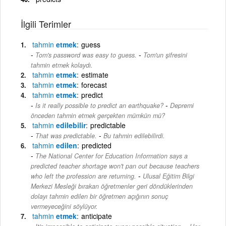
İlgili Terimler
tahmin
etmek
guess
-
Tom's password was easy to guess.
Tom'un şifresini
tahmin etmek kolaydı.
tahmin
etmek
estimate
tahmin
etmek
forecast
tahmin
etmek
predict
-
Is it really possible to predict an earthquake?
Depremi
önceden tahmin etmek gerçekten mümkün mü?
tahmin
edilebilir
predictable
-
That was predictable.
Bu tahmin edilebilirdi.
tahmin
edilen
predicted
The National Center for Education Information says a
predicted teacher shortage won't pan out because teachers
-
who left the profession are returning.
Ulusal Eğitim Bilgi
Merkezi Mesleği bırakan öğretmenler geri döndüklerinden
dolayı tahmin edilen bir öğretmen açığının sonuç
vermeyeceğini söylüyor.
tahmin
etmek
anticipate
-