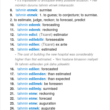
It's impossible to anticipate every possible situation.
Her
mümkün durumu tahmin etmek imkansızdır.
tahmin
etmek
surmise
tahmin
etmek
1. to guess; to conjecture; to surmise.
2. to estimate, judge, reckon; to forecast, predict
tahmin
ederek
forecasting
tahmin
ederek
reckoning
tahmin
edici
(Ticaret)
estimator
tahmin
edilebilir
foreseeable
tahmin
edilen
(Ticaret)
ex ante
tahmin
edilen
estimated
The cost of building the new hospital was considerably
-
higher than first estimated.
Yeni hastane binasının maliyeti
İlk tahmin edilenden çok daha yüksektir.
tahmin
edilen
forecasted
tahmin
edilenden
than estimated
tahmin
edilenden
than expected
tahmin
edilmek
be foreseen
tahmin
edilmiş
surmised
tahmin
etme
reckoning
tahmin
etme
forecast
tahmin
etme
auguration
tahmin
etmek
augurate