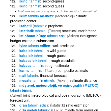
ikinci
tahmin
second-guess
ikinci
tahmin
second guess
-
That was my second guess.
Bu benim ikinci tahminimdi.
iklim
tahmin
merkezi
(Meteoroloji)
climate
prediction center
isabetli (
tahmin
)
prophetic
istatistik
tahmin
(Ticaret)
statistical interference
istihbarat bütçe
tahmin
arzı
(Askeri)
intelligence
budget estimate submission
iyice
tahmin
edilen
well-predicted
kaba bir
tahmin
a wild guess
kaba bir
tahmin
rough guess
kabaca bir
tahmin
rough calculation
kabaca
tahmin
rough estimate
karma
tahmin
(Ticaret)
composite estimate
mali
tahmin
financial forecast
mesafe
tahmin
etmek
(Askeri)
estimate distance
müşterek meteorolojik ve oşinografik (METOC)
tahmin
birimi
(Askeri)
joint meteorological and oceanographic (METOC)
forecast unit
oran
tahmin
edici
(İstatistik)
ratio estimator
orta vadeli
tahmin
(Hukuk)
middle term prevision