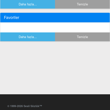
Daha fazla...
Temizle
Favoriler
Daha fazla...
Temizle
© 1999-2026 Sesli Sözlük™