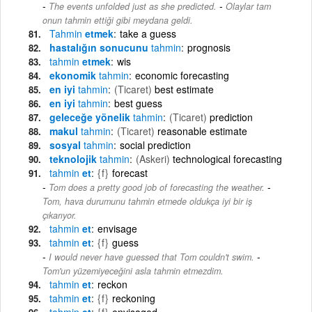
-
The events unfolded just as she predicted.
Olaylar tam
onun tahmin ettiği gibi meydana geldi.
Tahmin
etmek
take a guess
hastalığın sonucunu
tahmin
prognosis
tahmin
etmek
wis
ekonomik
tahmin
economic forecasting
en iyi
tahmin
(Ticaret)
best estimate
en iyi
tahmin
best guess
geleceğe yönelik
tahmin
(Ticaret)
prediction
makul
tahmin
(Ticaret)
reasonable estimate
sosyal
tahmin
social prediction
teknolojik
tahmin
(Askeri)
technological forecasting
tahmin
et
{f}
forecast
-
Tom does a pretty good job of forecasting the weather.
Tom, hava durumunu tahmin etmede oldukça iyi bir iş
çıkarıyor.
tahmin
et
envisage
tahmin
et
{f}
guess
-
I would never have guessed that Tom couldn't swim.
Tom'un yüzemiyeceğini asla tahmin etmezdim.
tahmin
et
reckon
tahmin
et
{f}
reckoning
tahmin
et
{f}
envisaged