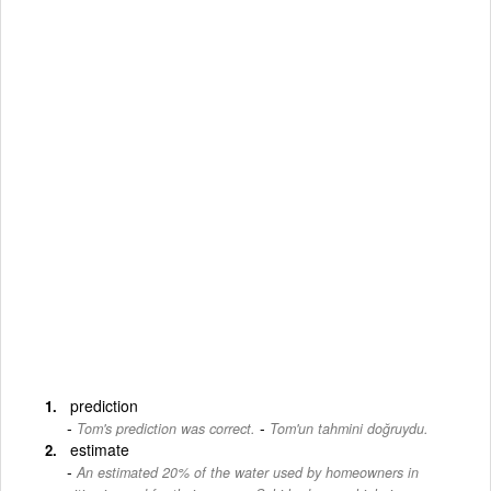
prediction
-
Tom's prediction was correct.
Tom'un tahmini doğruydu.
estimate
An estimated 20% of the water used by homeowners in