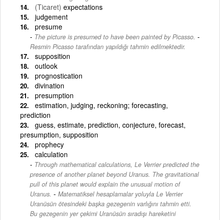
(Ticaret)
expectations
judgement
presume
-
The picture is presumed to have been painted by Picasso.
Resmin Picasso tarafından yapıldığı tahmin edilmektedir.
supposition
outlook
prognostication
divination
presumption
estimation, judging, reckoning; forecasting,
prediction
guess, estimate, prediction, conjecture, forecast,
presumption, supposition
prophecy
calculation
Through mathematical calculations, Le Verrier predicted the
presence of another planet beyond Uranus. The gravitational
pull of this planet would explain the unusual motion of
-
Uranus.
Matematiksel hesaplamalar yoluyla Le Verrier
Uranüsün ötesindeki başka gezegenin varlığını tahmin etti.
Bu gezegenin yer çekimi Uranüsün sıradışı hareketini