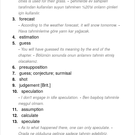
-
cities is used for their grass.
Şehirlerde ev sahipleri
tarafından kullanılan suyun tahminen %20'si onların çimleri
için kullanılır.
forecast
-
According to the weather forecast, it will snow tomorrow.
Hava tahminlerine göre yarın kar yağacak.
estimation
guess
You will have guessed its meaning by the end of the
-
chapter.
Bölümün sonunda onun anlamını tahmin etmiş
olacaksınız.
presupposition
guess; conjecture; surmisal
shot
judgement [Brit.]
speculation
-
I don't engage in idle speculation.
Ben başıboş tahminle
meşgul olmam.
assumption
calculate
speculate
-
As to what happened there, one can only speculate.
Orada ne olduğuna gelince sadece tahmin edebiliriz.