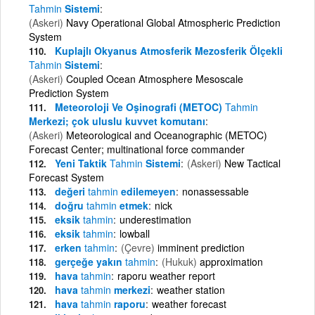
Tahmin
Sistemi
(Askeri)
Navy Operational Global Atmospheric Prediction
System
Kuplajlı Okyanus Atmosferik Mezosferik Ölçekli
Tahmin
Sistemi
(Askeri)
Coupled Ocean Atmosphere Mesoscale
Prediction System
Meteoroloji Ve Oşinografi (METOC)
Tahmin
Merkezi; çok uluslu kuvvet komutanı
(Askeri)
Meteorological and Oceanographic (METOC)
Forecast Center; multinational force commander
Yeni Taktik
Tahmin
Sistemi
(Askeri)
New Tactical
Forecast System
değeri
tahmin
edilemeyen
nonassessable
doğru
tahmin
etmek
nick
eksik
tahmin
underestimation
eksik
tahmin
lowball
erken
tahmin
(Çevre)
imminent prediction
gerçeğe yakın
tahmin
(Hukuk)
approximation
hava
tahmin
raporu weather report
hava
tahmin
merkezi
weather station
hava
tahmin
raporu
weather forecast