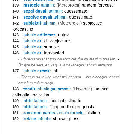
rastgele
tahmin
(Meteoroloji)
random forecast
sezgi dayalı
tahmin
guesstimate
sezgiye dayalı
tahmin
guesstimate
subjektif
tahmin
(Meteoroloji)
subjective
forecasting
tahmin
edilemez
untold
tahmin
et
{f}
conjecture
tahmin
et
surmise
tahmin
et
forecasted
-
I forecasted that you couldn't cut the mustard in this job.
Bu işte beklentileri karşılayamayacağını tahmin etmiştim.
tahmin
etmek
tell
-
There is no telling what will happen.
Ne olacağını tahmin
etmek mümkün değil.
tehdit
tahmin
çalışması
(Havacılık)
menace
estimation activities
tıbbi
tahmin
medical estimate
tıbbi
tahmin
(Tıp)
medical prognosis
zamanını yanlış
tahmin
etmek
mistime
zekice
tahmin
shrewd guess