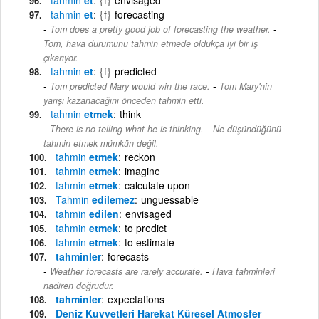
tahmin
et
{f}
forecasting
-
Tom does a pretty good job of forecasting the weather.
Tom, hava durumunu tahmin etmede oldukça iyi bir iş
çıkarıyor.
tahmin
et
{f}
predicted
-
Tom predicted Mary would win the race.
Tom Mary'nin
yarışı kazanacağını önceden tahmin etti.
tahmin
etmek
think
-
There is no telling what he is thinking.
Ne düşündüğünü
tahmin etmek mümkün değil.
tahmin
etmek
reckon
tahmin
etmek
imagine
tahmin
etmek
calculate upon
Tahmin
edilemez
unguessable
tahmin
edilen
envisaged
tahmin
etmek
to predict
tahmin
etmek
to estimate
tahminler
forecasts
-
Weather forecasts are rarely accurate.
Hava tahminleri
nadiren doğrudur.
tahminler
expectations
Deniz Kuvvetleri Harekat Küresel Atmosfer