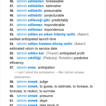
tahmin
edilebilen
foreseeable
tahmin
edilebilen
estimative
tahmin
edilebilir
presumable
tahmin
edilebilir
conjecturable
tahmin
edileceği gibi
predictably
tahmin
edilemez
imponderable
tahmin
edilemez
imponderous
tahmin
edilen en erken fırlatılış tarihi
(Askeri)
earliest anticipated launch time
tahmin
edilen hizmete dönüş tarihi
(Askeri)
estimated return to service date
tahmin
edilen kar
(Ticaret)
anticipated profit
tahmin
etkililiği
(Pisikoloji, Ruhbilim)
predictive
efficiency
tahmin
etme
anticipation
-
I can't stand the anticipation.
Ben tahmin etmeye
katlanamam.
tahmin
etmek
judge
tahmin
etmek
to guess, to estimate, to foresee, to
forecast, to reckon, to surmise
tahmin
etmek
presume
tahmin
etmek
dope
tahmin
etmek
take stock of