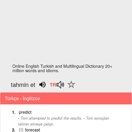
Online English Turkish and Multilingual Dictionary 20+
million words and idioms.
tahmin et
Türkçe - İngilizce
predict
-
Tom attempted to predict the results.
Tom sonuçları
tahmin etmeye çalıştı.
{f}
forecast