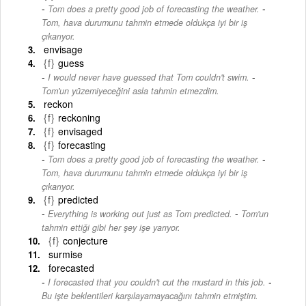
-
Tom does a pretty good job of forecasting the weather.
Tom, hava durumunu tahmin etmede oldukça iyi bir iş
çıkarıyor.
envisage
{f}
guess
-
I would never have guessed that Tom couldn't swim.
Tom'un yüzemiyeceğini asla tahmin etmezdim.
reckon
{f}
reckoning
{f}
envisaged
{f}
forecasting
-
Tom does a pretty good job of forecasting the weather.
Tom, hava durumunu tahmin etmede oldukça iyi bir iş
çıkarıyor.
{f}
predicted
-
Everything is working out just as Tom predicted.
Tom'un
tahmin ettiği gibi her şey işe yarıyor.
{f}
conjecture
surmise
forecasted
-
I forecasted that you couldn't cut the mustard in this job.
Bu işte beklentileri karşılayamayacağını tahmin etmiştim.