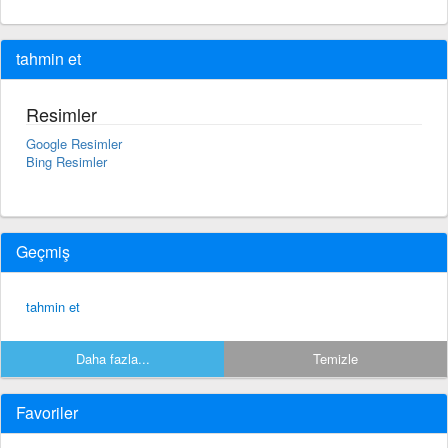
tahmin et
Resimler
Google Resimler
Bing Resimler
Geçmiş
tahmin et
Daha fazla...
Temizle
Favoriler