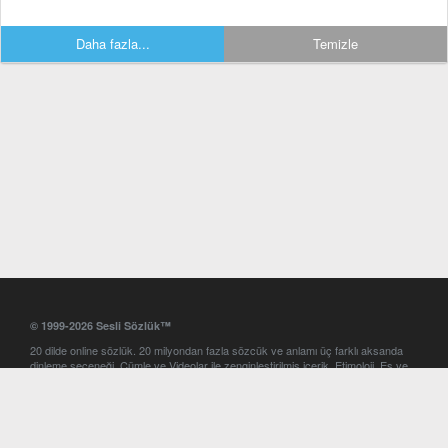
Daha fazla...
Temizle
© 1999-2026 Sesli Sözlük™
20 dilde online sözlük. 20 milyondan fazla sözcük ve anlamı üç farklı aksanda
dinleme seçeneği. Cümle ve Videolar ile zenginleştirilmiş içerik. Etimoloji, Eş ve
Zıt anlamlar, kelime okunuşları ve günün kelimesi. Yazım Türkçeleştirici ile hatalı
Türkçe metinleri düzeltme. iOS, Android ve Windows mobil platformlarda online
ve offline sözlük programları. Sesli Sözlük garantisinde Profesyonel çeviri
hizmetleri. İngilizce kelime haznenizi arttıracak kelime oyunları. Ayarlar
bölümünü kullarak çevirisini görmek istediğiniz sözlükleri seçme ve aynı