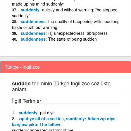
made up his mind suddenly"
suddenly
quickly and without warning; "he stopped
suddenly"
suddenness
the quality of happening with headlong
haste or without warning
suddenness
{i}
unexpectedness; abruptness
suddenness
The state of being sudden
Türkçe - İngilizce
teriminin Türkçe İngilizce sözlükte
sudden
anlamı
İlgili Terimler
suddenly
pat diye
zıp diye all of a
sudden
, suddenly: Adam zıp diye
karşıma çıktı. The fellow
suddenly appeared in front of me