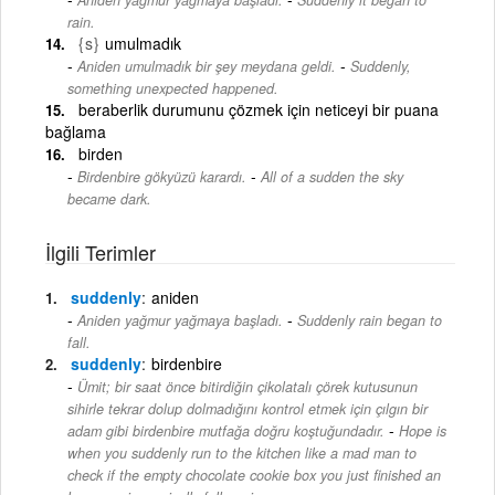
rain.
{s}
umulmadık
-
Aniden umulmadık bir şey meydana geldi.
Suddenly,
something unexpected happened.
beraberlik durumunu çözmek için neticeyi bir puana
bağlama
birden
-
Birdenbire gökyüzü karardı.
All of a sudden the sky
became dark.
İlgili Terimler
suddenly
aniden
-
Aniden yağmur yağmaya başladı.
Suddenly rain began to
fall.
suddenly
birdenbire
Ümit; bir saat önce bitirdiğin çikolatalı çörek kutusunun
sihirle tekrar dolup dolmadığını kontrol etmek için çılgın bir
-
adam gibi birdenbire mutfağa doğru koştuğundadır.
Hope is
when you suddenly run to the kitchen like a mad man to
check if the empty chocolate cookie box you just finished an