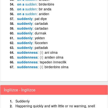
on a
sudden
birdenbire
on a
sudden
bir anda
on a
sudden
aniden
suddenly
pat diye
suddenly
cartadak
suddenly
cartadan
suddenly
durmak
suddenly
yekten
suddenly
fücceten
suddenly
pattadak
suddenness
{i}
ani olma
suddenness
{i}
aniden olma
suddenness
tepeden inmecilik
suddenness
{i}
birdenbire olma
İngilizce - İngilizce
Suddenly
Happening quickly and with little or no warning, snell