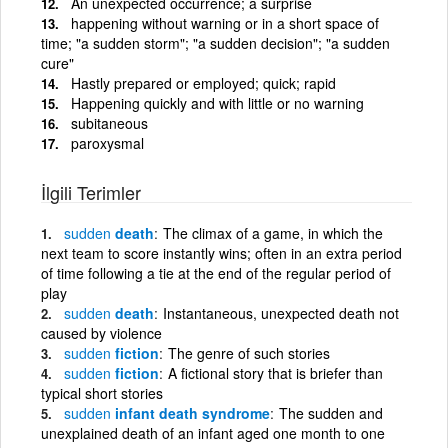
An unexpected occurrence; a surprise
happening without warning or in a short space of
time; "a sudden storm"; "a sudden decision"; "a sudden
cure"
Hastly prepared or employed; quick; rapid
Happening quickly and with little or no warning
subitaneous
paroxysmal
İlgili Terimler
sudden
death
The climax of a game, in which the
next team to score instantly wins; often in an extra period
of time following a tie at the end of the regular period of
play
sudden
death
Instantaneous, unexpected death not
caused by violence
sudden
fiction
The genre of such stories
sudden
fiction
A fictional story that is briefer than
typical short stories
sudden
infant death syndrome
The sudden and
unexplained death of an infant aged one month to one