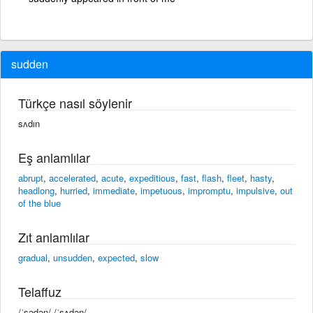
sudden
Türkçe nasıl söylenir
sʌdın
Eş anlamlılar
abrupt
,
accelerated
,
acute
,
expeditious
,
fast
,
flash
,
fleet
,
hasty
,
headlong
,
hurried
,
immediate
,
impetuous
,
impromptu
,
impulsive
,
out
of the blue
Zıt anlamlılar
gradual
,
unsudden
,
expected
,
slow
Telaffuz
/ˈsədən/ /ˈsʌdən/