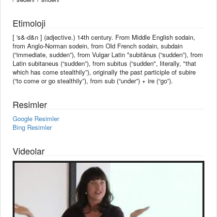
Etimoloji
[ 's&-d&n ] (adjective.) 14th century. From Middle English sodain,
from Anglo-Norman sodein, from Old French sodain, subdain
(“immediate, sudden”), from Vulgar Latin *subitānus (“sudden”), from
Latin subitaneus (“sudden”), from subitus (“sudden", literally, "that
which has come stealthily”), originally the past participle of subire
(“to come or go stealthily”), from sub (“under”) + ire (“go”).
Resimler
Google Resimler
Bing Resimler
Videolar