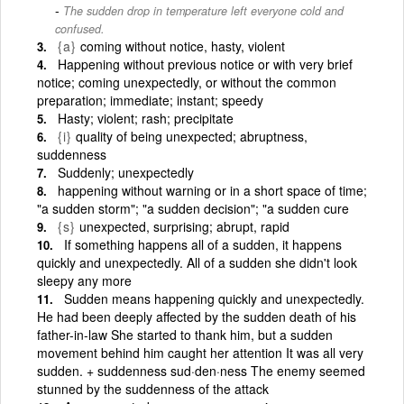
The sudden drop in temperature left everyone cold and
confused.
{a}
coming without notice, hasty, violent
Happening without previous notice or with very brief
notice; coming unexpectedly, or without the common
preparation; immediate; instant; speedy
Hasty; violent; rash; precipitate
{i}
quality of being unexpected; abruptness,
suddenness
Suddenly; unexpectedly
happening without warning or in a short space of time;
"a sudden storm"; "a sudden decision"; "a sudden cure
{s}
unexpected, surprising; abrupt, rapid
If something happens all of a sudden, it happens
quickly and unexpectedly. All of a sudden she didn't look
sleepy any more
Sudden means happening quickly and unexpectedly.
He had been deeply affected by the sudden death of his
father-in-law She started to thank him, but a sudden
movement behind him caught her attention It was all very
sudden. + suddenness sud·den·ness The enemy seemed
stunned by the suddenness of the attack