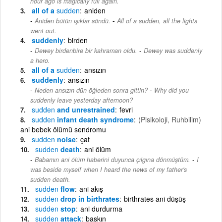
hour ago is magically full again.
all of a
sudden
aniden
-
Aniden bütün ışıklar söndü.
All of a sudden, all the lights
went out.
suddenly
birden
-
Dewey birdenbire bir kahraman oldu.
Dewey was suddenly
a hero.
all of a
sudden
ansızın
suddenly
ansızın
-
Neden ansızın dün öğleden sonra gittin?
Why did you
suddenly leave yesterday afternoon?
sudden
and unrestrained
fevri
sudden
infant death syndrome
(Pisikoloji, Ruhbilim)
ani bebek ölümü sendromu
sudden
noise
çat
sudden
death
ani ölüm
-
Babamın ani ölüm haberini duyunca çılgına dönmüştüm.
I
was beside myself when I heard the news of my father's
sudden death.
sudden
flow
ani akış
sudden
drop in birthrates
birthrates ani düşüş
sudden
stop
ani durdurma
sudden
attack
baskın