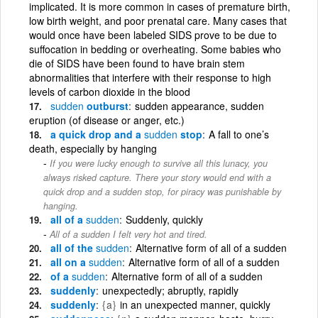
implicated. It is more common in cases of premature birth,
low birth weight, and poor prenatal care. Many cases that
would once have been labeled SIDS prove to be due to
suffocation in bedding or overheating. Some babies who
die of SIDS have been found to have brain stem
abnormalities that interfere with their response to high
levels of carbon dioxide in the blood
sudden
outburst
sudden appearance, sudden
eruption (of disease or anger, etc.)
a quick drop and a
sudden
stop
A fall to one’s
death, especially by hanging
If you were lucky enough to survive all this lunacy, you
always risked capture. There your story would end with a
quick drop and a sudden stop, for piracy was punishable by
hanging.
all of a
sudden
Suddenly, quickly
All of a sudden I felt very hot and tired.
all of the
sudden
Alternative form of all of a sudden
all on a
sudden
Alternative form of all of a sudden
of a
sudden
Alternative form of all of a sudden
suddenly
unexpectedly; abruptly, rapidly
suddenly
{a}
in an unexpected manner, quickly