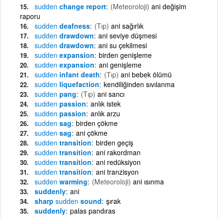
sudden
change report
(Meteoroloji)
ani değişim
raporu
sudden
deafness
(Tıp)
ani sağırlık
sudden
drawdown
ani seviye düşmesi
sudden
drawdown
ani su çekilmesi
sudden
expansion
birden genişleme
sudden
expansion
ani genişleme
sudden
infant death
(Tıp)
ani bebek ölümü
sudden
liquefaction
kendiliğinden sıvılanma
sudden
pang
(Tıp)
ani sancı
sudden
passion
anlık istek
sudden
passion
anlık arzu
sudden
sag
birden çökme
sudden
sag
ani çökme
sudden
transition
birden geçiş
sudden
transition
ani rakordman
sudden
transition
ani redüksiyon
sudden
transition
ani tranzisyon
sudden
warming
(Meteoroloji)
ani ısınma
suddenly
ani
sharp
sudden
sound
şırak
suddenly
palas pandıras