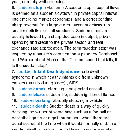
year, normally while sleeping
sudden
stop
(Ekonomi)
A sudden stop in capital flows
is defined as a sudden slowdown in private capital inflows
into emerging market economies, and a corresponding
sharp reversal from large current account deficits into
smaller deficits or small surpluses. Sudden stops are
usually followed by a sharp decrease in output, private
spending and credit to the private sector, and real
exchange rate appreciation. The term “sudden stop” was
inspired by a banker’s comment on a paper by Dornbusch
and Werner about Mexico, that “it is not speed that kills, it
is the sudden stop”
Sudden
Infant Death Syndrome
crib death,
syndrome in which healthy infants die from unknown
causes (usually during sleep) , SIDS
sudden
attack
storming, unexpected assault
sudden
blaze
sudden fire, sudden ignition of flames
sudden
braking
abruptly stopping a vehicle
sudden
death
Sudden death is a way of quickly
deciding the winner of something such as a football or
basketball game or a golf tournament when there are
equal scores at the time when it would normally end. In a
sudden-death situation, the first team to score a goal or