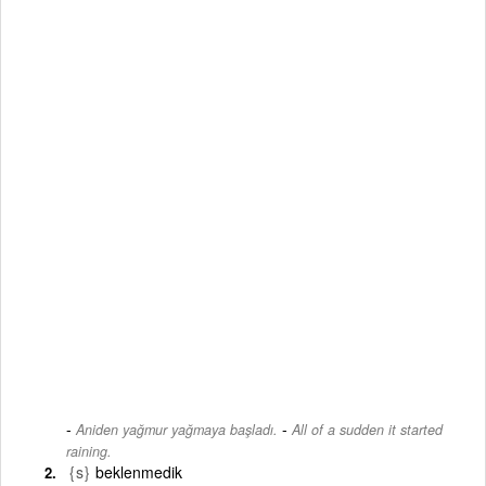
-
Aniden yağmur yağmaya başladı.
All of a sudden it started
raining.
{s}
beklenmedik