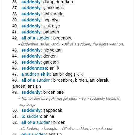
suddenly
durup dururken
suddenly
şırakkadak
suddenly
ani surette
suddenly
hop diye
suddenly
zınk diye
suddenly
patadan
all of a
sudden
birdenbire
-
Birdenbire ışıklar yandı.
All of a sudden, the lights went on.
suddenly
hiç yoktan
suddenly
derken
suddenly
gafleten
suddenness
anilik
a
sudden
shift
ani bir değişiklik
all of a
sudden
birdenbire, birden, ani olarak,
aniden, ansızın
suddenly
birden bire
-
Tom birden bire çok meşgul oldu.
Tom suddenly became
very busy.
suddenly
şappadak
to
sudden
anine
all of a
sudden
birden
-
Birdenbire, o konuştu.
All of a sudden, he spoke out.
on a
sudden
ansızın