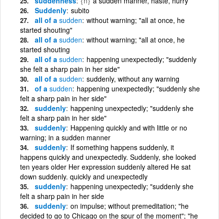
suddenness
{n}
a sudden manner, haste, hurry
Suddenly
subito
all of a
sudden
without warning; "all at once, he
started shouting"
all of a
sudden
without warning; "all at once, he
started shouting
all of a
sudden
happening unexpectedly; "suddenly
she felt a sharp pain in her side"
all of a
sudden
suddenly, without any warning
of a
sudden
happening unexpectedly; "suddenly she
felt a sharp pain in her side"
suddenly
happening unexpectedly; "suddenly she
felt a sharp pain in her side"
suddenly
Happening quickly and with little or no
warning; in a sudden manner
suddenly
If something happens suddenly, it
happens quickly and unexpectedly. Suddenly, she looked
ten years older Her expression suddenly altered He sat
down suddenly. quickly and unexpectedly
suddenly
happening unexpectedly; "suddenly she
felt a sharp pain in her side
suddenly
on impulse; without premeditation; "he
decided to go to Chicago on the spur of the moment"; "he