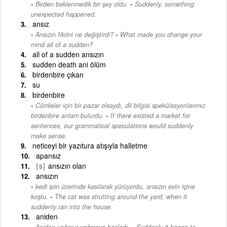
-
Birden beklenmedik bir şey oldu.
Suddenly, something
unexpected happened.
ansız
-
Ansızın fikrini ne değiştirdi?
What made you change your
mind all of a sudden?
all of a sudden ansızın
sudden death ani ölüm
birdenbire çıkan
su
birdenbire
Cümleler için bir pazar olsaydı, dil bilgisi spekülasyonlarımız
-
birdenbire anlam bulurdu.
If there existed a market for
sentences, our grammatical speculations would suddenly
make sense.
neticeyi bir yazıtura atışıyla halletme
apansız
{s}
ansızın olan
ansızın
kedi ipin üzerinde kasılarak yürüyordu, ansızın evin içine
-
koştu.
The cat was strutting around the yard, when it
suddenly ran into the house.
aniden
-
Aniden yağmur yağmaya başladı.
Suddenly it began to