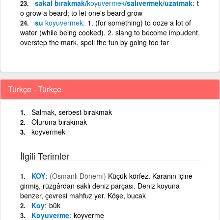
sakal bırakmak/
koyuvermek
/salıvermek/uzatmak
t
o grow a beard; to let one's beard grow
su
koyuvermek
1. (for something) to ooze a lot of
water (while being cooked). 2. slang to become impudent,
overstep the mark, spoil the fun by going too far
Türkçe - Türkçe
Salmak, serbest bırakmak
Oluruna bırakmak
koyvermek
İlgili Terimler
KOY
(Osmanlı Dönemi)
Küçük körfez. Karanın içine
girmiş, rüzgârdan saklı deniz parçası. Deniz koyuna
benzer, çevresi mahfuz yer. Köşe, bucak
Koy
bük
Koyuverme
koyverme