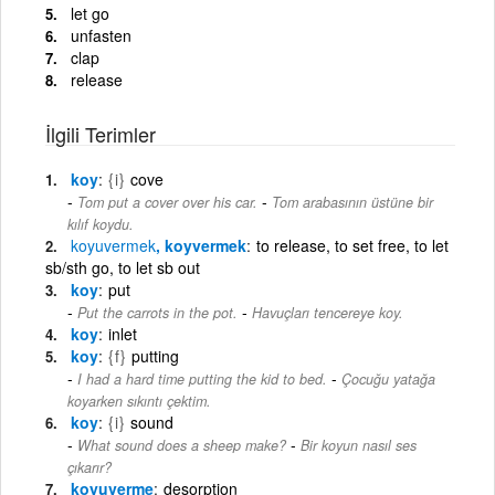
let go
unfasten
clap
release
İlgili Terimler
koy
{i}
cove
-
Tom put a cover over his car.
Tom arabasının üstüne bir
kılıf koydu.
koyuvermek
, koyvermek
to release, to set free, to let
sb/sth go, to let sb out
koy
put
-
Put the carrots in the pot.
Havuçları tencereye koy.
koy
inlet
koy
{f}
putting
-
I had a hard time putting the kid to bed.
Çocuğu yatağa
koyarken sıkıntı çektim.
koy
{i}
sound
-
What sound does a sheep make?
Bir koyun nasıl ses
çıkarır?
koyuverme
desorption