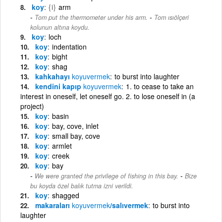
koy
{i}
arm
-
Tom put the thermometer under his arm.
Tom ısıölçeri
kolunun altına koydu.
koy
loch
koy
indentation
koy
bight
koy
shag
kahkahayı
koyuvermek
to burst into laughter
kendini kapıp
koyuvermek
1. to cease to take an
interest in oneself, let oneself go. 2. to lose oneself in (a
project)
koy
basin
koy
bay, cove, inlet
koy
small bay, cove
koy
armlet
koy
creek
koy
bay
-
We were granted the privilege of fishing in this bay.
Bize
bu koyda özel balık tutma izni verildi.
koy
shagged
makaraları
koyuvermek
/salıvermek
to burst into
laughter