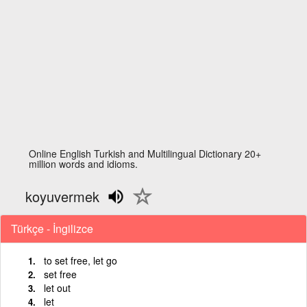
Online English Turkish and Multilingual Dictionary 20+
million words and idioms.
koyuvermek
Türkçe - İngilizce
to set free, let go
set free
let out
let