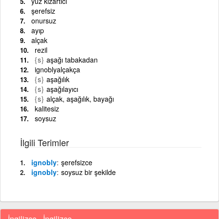
yüz kızartıcı
şerefsiz
onursuz
ayıp
alçak
rezil
{s}
aşağı tabakadan
ignoblyalçakça
{s}
aşağılık
{s}
aşağılayıcı
{s}
alçak, aşağılık, bayağı
kalitesiz
soysuz
İlgili Terimler
ignobly
şerefsizce
ignobly
soysuz bir şekilde
İngilizce - İngilizce