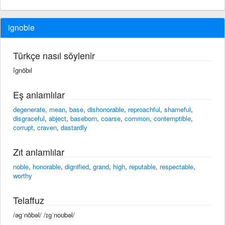
ignoble
Türkçe nasıl söylenir
îgnōbıl
Eş anlamlılar
degenerate
,
mean
,
base
,
dishonorable
,
reproachful
,
shameful
,
disgraceful
,
abject
,
baseborn
,
coarse
,
common
,
contemptible
,
corrupt
,
craven
,
dastardly
Zıt anlamlılar
noble
,
honorable
,
dignified
,
grand
,
high
,
reputable
,
respectable
,
worthy
Telaffuz
/əgˈnōbəl/ /ɪɡˈnoʊbəl/