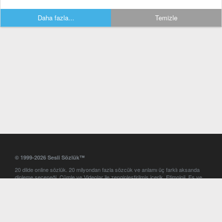
Daha fazla...
Temizle
© 1999-2026 Sesli Sözlük™
20 dilde online sözlük. 20 milyondan fazla sözcük ve anlamı üç farklı aksanda
dinleme seçeneği. Cümle ve Videolar ile zenginleştirilmiş içerik. Etimoloji, Eş ve
Zıt anlamlar, kelime okunuşları ve günün kelimesi. Yazım Türkçeleştirici ile hatalı
Türkçe metinleri düzeltme. iOS, Android ve Windows mobil platformlarda online
ve offline sözlük programları. Sesli Sözlük garantisinde Profesyonel çeviri
hizmetleri. İngilizce kelime haznenizi arttıracak kelime oyunları. Ayarlar
bölümünü kullarak çevirisini görmek istediğiniz sözlükleri seçme ve aynı
zamanda sözlüklerin gösterim sırasını ayarlama imkanı. Kelimelerin