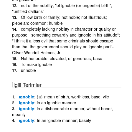
not of the nobility; "of ignoble (or ungentle) birth";
"untitled civilians"
Of low birth or family; not noble; not illustrious;
plebeian; common; humble
completely lacking nobility in character or quality or
purpose; "something cowardly and ignoble in his attitude";
"I think it a less evil that some criminals should escape
than that the government should play an ignoble part"-
Oliver Wendell Holmes, Jr
Not honorable, elevated, or generous; base
To make ignoble
unnoble
İlgili Terimler
ıgnoble
{a}
mean of birth, worthless, base, vile
ignobly
in an ignoble manner
ignobly
in a dishonorable manner, without honor,
meanly
ignobly
In an ignoble manner; basely