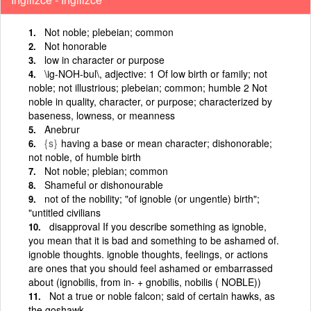
Not noble; plebeian; common
Not honorable
low in character or purpose
\ig-NOH-bul\, adjective: 1 Of low birth or family; not
noble; not illustrious; plebeian; common; humble 2 Not
noble in quality, character, or purpose; characterized by
baseness, lowness, or meanness
Anebrur
{s}
having a base or mean character; dishonorable;
not noble, of humble birth
Not noble; plebian; common
Shameful or dishonourable
not of the nobility; "of ignoble (or ungentle) birth";
"untitled civilians
disapproval If you describe something as ignoble,
you mean that it is bad and something to be ashamed of.
ignoble thoughts. ignoble thoughts, feelings, or actions
are ones that you should feel ashamed or embarrassed
about (ignobilis, from in- + gnobilis, nobilis ( NOBLE))
Not a true or noble falcon; said of certain hawks, as
the goshawk