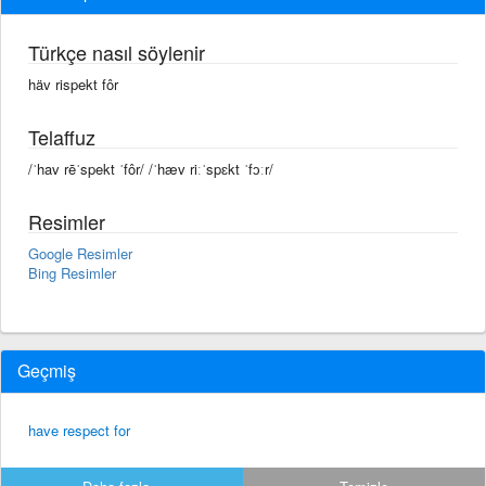
Türkçe nasıl söylenir
häv rispekt fôr
Telaffuz
/ˈhav rēˈspekt ˈfôr/ /ˈhæv riːˈspɛkt ˈfɔːr/
Resimler
Google Resimler
Bing Resimler
Geçmiş
have respect for