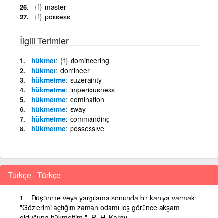
{f}
master
{f}
possess
İlgili Terimler
hükmet
{f}
domineering
hükmet
domineer
hükmetme
suzerainty
hükmetme
imperiousness
hükmetme
domination
hükmetme
sway
hükmetme
commanding
hükmetme
possessive
Türkçe - Türkçe
Düşünme veya yargılama sonunda bir kanıya varmak:
"Gözlerimi açtığım zaman odamı loş görünce akşam
olduğuna hükmettim."- R. H. Karay