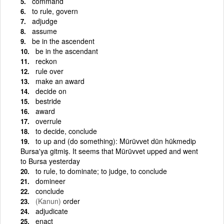
command
to rule, govern
adjudge
assume
be in the ascendent
be in the ascendant
reckon
rule over
make an award
decide on
bestride
award
overrule
to decide, conclude
to up and (do something): Mürüvvet dün hükmedip
Bursa'ya gitmiş. It seems that Mürüvvet upped and went
to Bursa yesterday
to rule, to dominate; to judge, to conclude
domineer
conclude
(Kanun)
order
adjudicate
enact