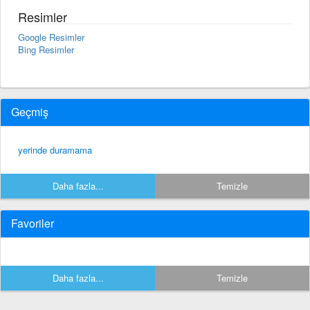
Resimler
Google Resimler
Bing Resimler
Geçmiş
yerinde duramama
Daha fazla...
Temizle
Favoriler
Daha fazla...
Temizle