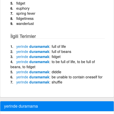
fidget
euphory
spring fever
fidgetiness
wanderlust
İlgili Terimler
yerinde
duramamak
full of life
yerinde
duramamak
full of beans
yerinde
duramamak
fidget
yerinde
duramamak
to be full of life, to be full of
beans, to fidget
yerinde
duramamak
diddle
yerinde
duramamak
be unable to contain oneself for
yerinde
duramamak
shuffle
yerinde duramama