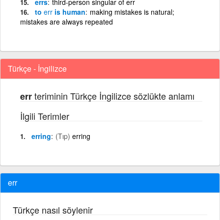
errs
third-person singular of err
to
err
is human
making mistakes is natural;
mistakes are always repeated
Türkçe - İngilizce
teriminin Türkçe İngilizce sözlükte anlamı
err
İlgili Terimler
erring
(Tıp)
erring
err
Türkçe nasıl söylenir