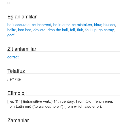
er
Eş anlamlılar
be inaccurate
,
be incorrect
,
be in error
,
be mistaken
,
blow
,
blunder
,
bollix
,
boo-boo
,
deviate
,
drop the ball
,
fall
,
flub
,
foul up
,
go astray
,
goof
Zıt anlamlılar
correct
Telaffuz
/ˈer/ /ˈɛr/
Etimoloji
[ 'er, '&r ] (intransitive verb.) 14th century. From Old French errer,
from Latin errō (“to wander, to err”) (from which also error).
Zamanlar