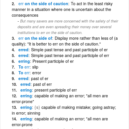
err
on the side of caution
To act in the least risky
manner in a situation where one is uncertain about the
consequences
But many savers are more concerned with the safety of their
deposits and are even spreading their money over several
institutions to err on the side of caution.
err
on the side of
Display more rather than less of (a
quality): "It is better to err on the side of caution."
erred
Simple past tense and past participle of er
erred
Simple past tense and past participle of err
erring
Present participle of er
To
err
slip
To
err
error
erred
past of er
erred
past of err
erring
present participle of err
erring
capable of making an error; "all men are
error-prone"
erring
{s}
capable of making mistake; going astray;
in error; sinning
erring
capable of making an error; "all men are
error-prone