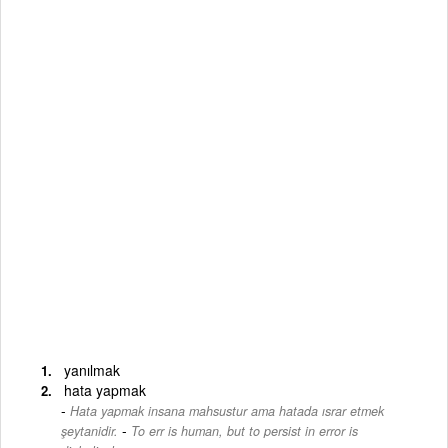
yanılmak
hata yapmak
Hata yapmak insana mahsustur ama hatada ısrar etmek
-
şeytanidir.
To err is human, but to persist in error is