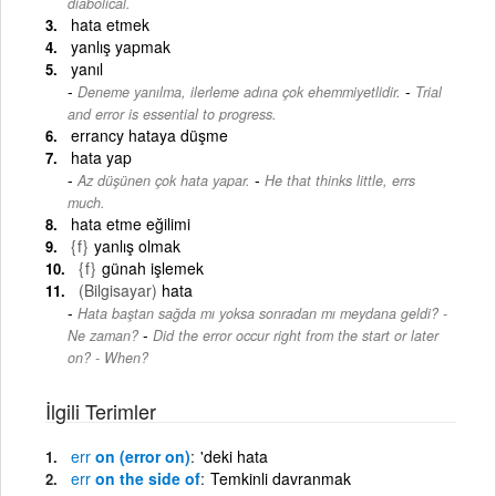
diabolical.
hata etmek
yanlış yapmak
yanıl
-
Deneme yanılma, ilerleme adına çok ehemmiyetlidir.
Trial
and error is essential to progress.
errancy hataya düşme
hata yap
-
Az düşünen çok hata yapar.
He that thinks little, errs
much.
hata etme eğilimi
{f}
yanlış olmak
{f}
günah işlemek
(Bilgisayar)
hata
Hata baştan sağda mı yoksa sonradan mı meydana geldi? -
-
Ne zaman?
Did the error occur right from the start or later
on? - When?
İlgili Terimler
err
on (error on)
'deki hata
err
on the side of
Temkinli davranmak