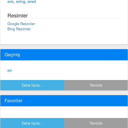
errs
,
erring
,
erred
Resimler
Google Resimler
Bing Resimler
Geçmiş
err
Daha fazla...
Temizle
Favoriler
Daha fazla...
Temizle