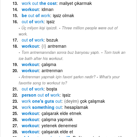
work
out
the cost
maliyet çıkarmak
workout
idman
be
out
of
work
işsiz olmak
out
of
work
işsiz
-
Üç milyon kişi işsizdi.
Three million people were out of
work.
out
of
work
bozuk
workout
{i}
antreman
-
Tom antremanından sonra buz banyosu yaptı.
Tom took an
ice bath after his workout.
workout
çalışma
workout
antrenman
-
Antrenman yapmak için favori şarkın nedir?
What's your
favorite song to workout to?
out
of
work
boşta
person
out
of
work
işsiz
work
one's guts
out
(deyim)
çok çalışmak
work
something
out
hesaplamak
workout
çalışarak elde etmek
workout
çalışma yapmak
workout
yetenek denemesi
workout
çalışarak elde et