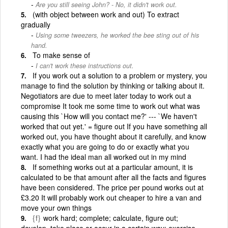
Are you still seeing John? - No, it didn't work out.
(with object between work and out) To extract
gradually
Using some tweezers, he worked the bee sting out of his
hand.
To make sense of
I can't work these instructions out.
If you work out a solution to a problem or mystery, you
manage to find the solution by thinking or talking about it.
Negotiators are due to meet later today to work out a
compromise It took me some time to work out what was
causing this `How will you contact me?' --- `We haven't
worked that out yet.' = figure out If you have something all
worked out, you have thought about it carefully, and know
exactly what you are going to do or exactly what you
want. I had the ideal man all worked out in my mind
If something works out at a particular amount, it is
calculated to be that amount after all the facts and figures
have been considered. The price per pound works out at
£3.20 It will probably work out cheaper to hire a van and
move your own things
{f}
work hard; complete; calculate, figure out;
develop, take place or occur in a certain way; exercise,