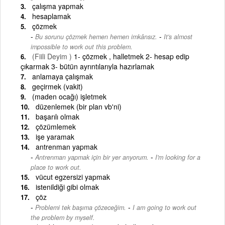
çalışma yapmak
hesaplamak
çözmek
-
Bu sorunu çözmek hemen hemen imkânsız.
It's almost
impossible to work out this problem.
(Fiili Deyim )
1- çözmek , halletmek 2- hesap edip
çıkarmak 3- bütün ayrıntılarıyla hazırlamak
anlamaya çalışmak
geçirmek (vakit)
(maden ocağı) işletmek
düzenlemek (bir plan vb'ni)
başarılı olmak
çözümlemek
işe yaramak
antrenman yapmak
-
Antrenman yapmak için bir yer arıyorum.
I'm looking for a
place to work out.
vücut egzersizi yapmak
istenildiği gibi olmak
çöz
-
Problemi tek başıma çözeceğim.
I am going to work out
the problem by myself.