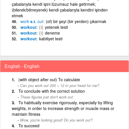
çabalarıyla kendi işini lüzumsuz hale getirmek;
(bilerek/bilmeyerek) kendi çabalarıyla kendini işinden
etmek
work
s.t.
out
(of) bir şeyi (bir yerden) çıkarmak
workout
{i}
yetenek testi
workout
{i}
deneme
workout
kabiliyet testi
English - English
(with object after out) To calculate
Can you work out 250 × 12 in your head for me?.
To conclude with the correct solution
These figures just don't work out.
To habitually exercise rigorously, especially by lifting
weights, in order to increase strength or muscle mass or
maintain fitness
Wow, you're looking good! Do you work out?.
To succeed