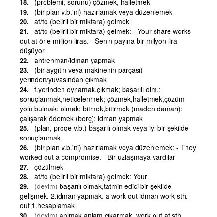
(problemi, sorunu) çözmek, halletmek
(bir plan v.b.'ni) hazırlamak veya düzenlemek
at/to (belirli bir miktara) gelmek
at/to (belirli bir miktara) gelmek: - Your share works
out at öne million liras. - Senin payına bir milyon lira
düşüyor
antrenman/idman yapmak
(bir aygıtın veya makinenin parçası)
yerinden/yuvasından çıkmak
f.yerinden oynamak,çıkmak; başarılı olm.;
sonuçlanmak,neticelenmek; çözmek,halletmek,çözüm
yolu bulmak; olmak; bitmek,bitirmek (maden damarı);
çalışarak ödemek (borç); idman yapmak
(plan, proqe v.b.) başarılı olmak veya iyi bir şekilde
sonuçlanmak
(bir plan v.b.'ni) hazırlamak veya düzenlemek: - They
worked out a compromise. - Bir uzlaşmaya vardılar
çözülmek
at/to (belirli bir miktara) gelmek: Your
(deyim)
başarılı olmak,tatmin edici bir şekilde
gelişmek. 2.idman yapmak. a work-out idman work sth.
out 1.hesaplamak
(deyim)
anlmak,anlam çıkarmak. work out at sth.