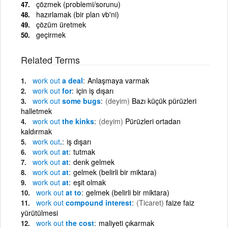
çözmek (problemi/sorunu)
hazırlamak (bir plan vb'ni)
çözüm üretmek
geçirmek
Related Terms
work
out
a deal
Anlaşmaya varmak
work
out
for
için iş dışarı
work
out
some bugs
(deyim)
Bazı küçük pürüzleri
halletmek
work
out
the kinks
(deyim)
Pürüzleri ortadan
kaldırmak
work
out
.
iş dışarı
work
out
at
tutmak
work
out
at
denk gelmek
work
out
at
gelmek (belirli bir miktara)
work
out
at
eşit olmak
work
out
at to
gelmek (belirli bir miktara)
work
out
compound interest
(Ticaret)
faize faiz
yürütülmesi
work
out
the cost
maliyeti çıkarmak