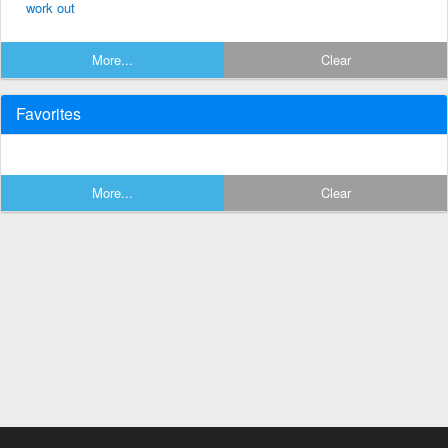
work out
More...
Clear
Favorites
More...
Clear