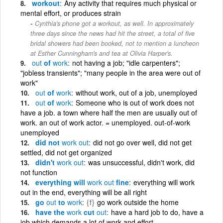
workout
Any activity that requires much physical or
mental effort, or produces strain
Cynthia's phone got a workout, as well. In approximately
three days since the news had hit the street, a total of five
bridal showers had been booked, not to mention a luncheon
at Esther Cunningham's and tea at Olivia Harper's.
out
of
work
not having a job; "idle carpenters";
"jobless transients"; "many people in the area were out of
work"
out
of
work
without work, out of a job, unemployed
out
of
work
Someone who is out of work does not
have a job. a town where half the men are usually out of
work. an out of work actor. = unemployed. out-of-work
unemployed
did not
work
out
did not go over well, did not get
settled, did not get organized
didn't
work
out
was unsuccessful, didn't work, did
not function
everything will
work
out
fine
everything will work
out in the end, everything will be all right
go
out
to
work
{f}
go work outside the home
have the
work
cut
out
have a hard job to do, have a
job which demands a lot of work and effort