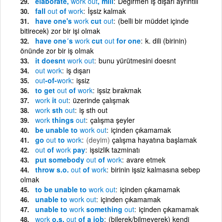
elaborate,
work
out
, mill
Değirmen iş dışarı ayrıntılı
fall
out
of
work
İşsiz kalmak
have one's
work
cut
out
(belli bir müddet içinde
bitirecek) zor bir işi olmak
have one´s
work
cut
out
for one
k. dili (birinin)
önünde zor bir iş olmak
it doesnt
work
out
bunu yürütmesini doesnt
out
work
iş dışarı
out
-of-
work
işsiz
to get
out
of
work
işsiz bırakmak
work
it
out
üzerinde çalışmak
work
sth
out
iş sth out
work
things
out
çalışma şeyler
be unable to
work
out
içinden çıkamamak
go
out
to
work
(deyim)
çalışma hayatına başlamak
out
of
work
pay
işsizlik tazminatı
put somebody
out
of
work
avare etmek
throw s.o.
out
of
work
birinin işsiz kalmasına sebep
olmak
to be unable to
work
out
içinden çıkamamak
unable to
work
out
içinden çıkamamak
unable to
work
something
out
içinden çıkamamak
work
o.s.
out
of a job
(bilerek/bilmeyerek) kendi