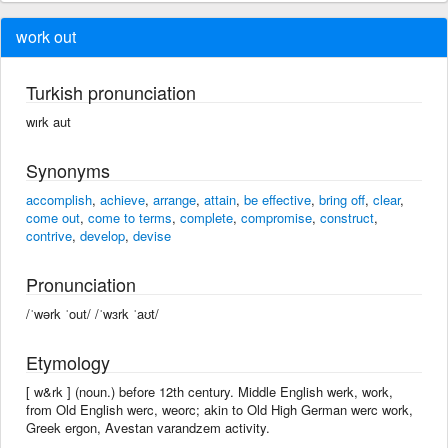
work out
Turkish pronunciation
wırk aut
Synonyms
accomplish
,
achieve
,
arrange
,
attain
,
be effective
,
bring off
,
clear
,
come out
,
come to terms
,
complete
,
compromise
,
construct
,
contrive
,
develop
,
devise
Pronunciation
/ˈwərk ˈout/ /ˈwɜrk ˈaʊt/
Etymology
[ w&rk ] (noun.) before 12th century. Middle English werk, work,
from Old English werc, weorc; akin to Old High German werc work,
Greek ergon, Avestan varandzem activity.