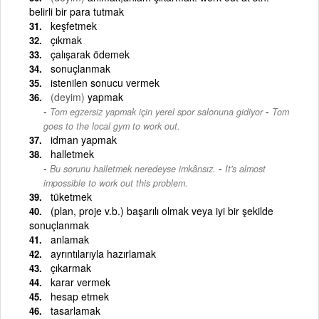
belirli bir para tutmak
keşfetmek
çıkmak
çalışarak ödemek
sonuçlanmak
istenilen sonucu vermek
(deyim)
yapmak
-
Tom egzersiz yapmak için yerel spor salonuna gidiyor
Tom
goes to the local gym to work out.
idman yapmak
halletmek
-
Bu sorunu halletmek neredeyse imkânsız.
It's almost
impossible to work out this problem.
tüketmek
(plan, proje v.b.) başarılı olmak veya iyi bir şekilde
sonuçlanmak
anlamak
ayrıntılarıyla hazırlamak
çıkarmak
karar vermek
hesap etmek
tasarlamak