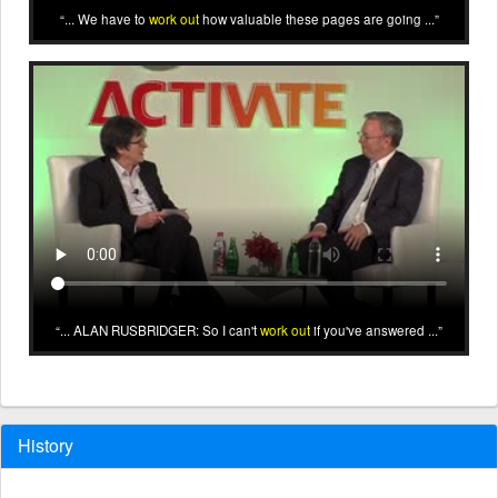
... We have to
work out
how valuable these pages are going ...
... ALAN RUSBRIDGER: So I can't
work out
if you've answered ...
History