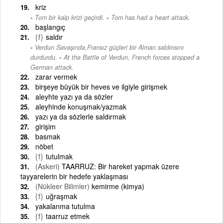
kriz
-
Tom bir kalp krizi geçirdi.
Tom has had a heart attack.
başlangıç
{f}
saldır
Verdun Savaşında,Fransız güçleri bir Alman saldırısını
-
durdurdu.
At the Battle of Verdun, French forces stopped a
German attack.
zarar vermek
birşeye büyük bir heves ve ilgiyle girişmek
aleyhte yazı ya da sözler
aleyhinde konuşmak/yazmak
yazı ya da sözlerle saldırmak
girişim
basmak
nöbet
{f}
tutulmak
(Askeri)
TAARRUZ: Bir hareket yapmak üzere
tayyarelerin bir hedefe yaklaşması
(Nükleer Bilimler)
kemirme (kimya)
{f}
uğraşmak
yakalanma tutulma
{f}
taarruz etmek