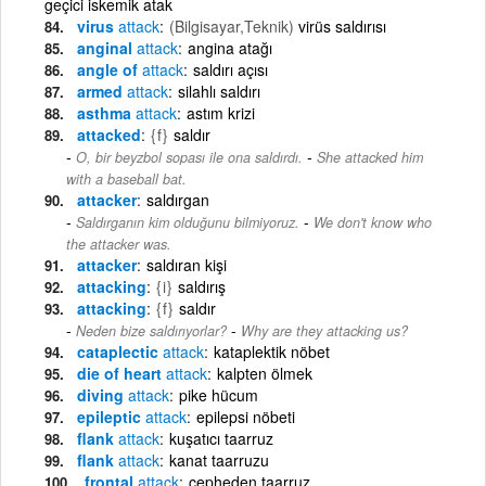
geçici iskemik atak
virus
attack
(Bilgisayar,Teknik)
virüs saldırısı
anginal
attack
angina atağı
angle of
attack
saldırı açısı
armed
attack
silahlı saldırı
asthma
attack
astım krizi
attacked
{f}
saldır
-
O, bir beyzbol sopası ile ona saldırdı.
She attacked him
with a baseball bat.
attacker
saldırgan
-
Saldırganın kim olduğunu bilmiyoruz.
We don't know who
the attacker was.
attacker
saldıran kişi
attacking
{i}
saldırış
attacking
{f}
saldır
-
Neden bize saldırıyorlar?
Why are they attacking us?
cataplectic
attack
kataplektik nöbet
die of heart
attack
kalpten ölmek
diving
attack
pike hücum
epileptic
attack
epilepsi nöbeti
flank
attack
kuşatıcı taarruz
flank
attack
kanat taarruzu
frontal
attack
cepheden taarruz