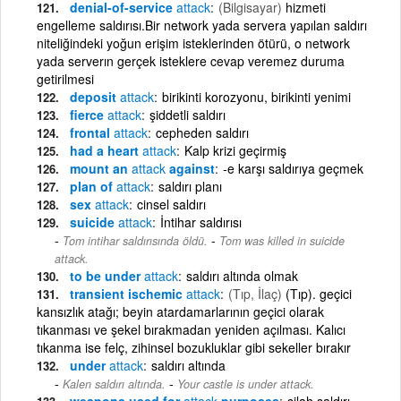
denial-of-service
attack
(Bilgisayar)
hizmeti
engelleme saldırısı.Bir network yada servera yapılan saldırı
niteliğindeki yoğun erişim isteklerinden ötürü, o network
yada serverın gerçek isteklere cevap veremez duruma
getirilmesi
deposit
attack
birikinti korozyonu, birikinti yenimi
fierce
attack
şiddetli saldırı
frontal
attack
cepheden saldırı
had a heart
attack
Kalp krizi geçirmiş
mount an
attack
against
-e karşı saldırıya geçmek
plan of
attack
saldırı planı
sex
attack
cinsel saldırı
suicide
attack
İntihar saldırısı
-
Tom intihar saldırısında öldü.
Tom was killed in suicide
attack.
to be under
attack
saldırı altında olmak
transient ischemic
attack
(Tıp, İlaç)
(Tıp). geçici
kansızlık atağı; beyin atardamarlarının geçici olarak
tıkanması ve şekel bırakmadan yeniden açılması. Kalıcı
tıkanma ise felç, zihinsel bozukluklar gibi sekeller bırakır
under
attack
saldırı altında
-
Kalen saldırı altında.
Your castle is under attack.
weapons used for
attack
purposes
silah saldırı