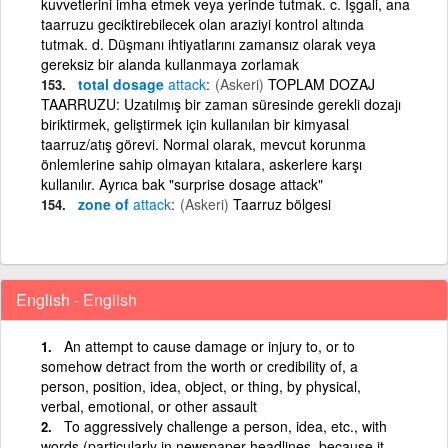
kuvvetlerini imha etmek veya yerinde tutmak. c. İşgali, ana
taarruzu geciktirebilecek olan araziyi kontrol altında
tutmak. d. Düşmanı ihtiyatlarını zamansız olarak veya
gereksiz bir alanda kullanmaya zorlamak
total dosage
attack
(Askeri)
TOPLAM DOZAJ
TAARRUZU: Uzatılmış bir zaman süresinde gerekli dozajı
biriktirmek, geliştirmek için kullanılan bir kimyasal
taarruz/atış görevi. Normal olarak, mevcut korunma
önlemlerine sahip olmayan kıtalara, askerlere karşı
kullanılır. Ayrıca bak "surprise dosage attack"
zone of
attack
(Askeri)
Taarruz bölgesi
English - English
An attempt to cause damage or injury to, or to
somehow detract from the worth or credibility of, a
person, position, idea, object, or thing, by physical,
verbal, emotional, or other assault
To aggressively challenge a person, idea, etc., with
words (particularly in newspaper headlines, because it