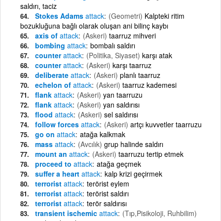
saldırı, taciz
Stokes Adams
attack
(Geometri)
Kalpteki ritim
bozukluğuna bağlı olarak oluşan ani bilinç kaybı
axis of
attack
(Askeri)
taarruz mihveri
bombing
attack
bombalı saldırı
counter
attack
(Politika, Siyaset)
karşı atak
counter
attack
(Askeri)
karşı taarruz
deliberate
attack
(Askeri)
planlı taarruz
echelon of
attack
(Askeri)
taarruz kademesi
flank
attack
(Askeri)
yan taarruzu
flank
attack
(Askeri)
yan saldırısı
flood
attack
(Askeri)
sel saldırısı
follow forces
attack
(Askeri)
artçı kuvvetler taarruzu
go on
attack
atağa kalkmak
mass
attack
(Avcılık)
grup halinde saldırı
mount an
attack
(Askeri)
taarruzu tertip etmek
proceed to
attack
atağa geçmek
suffer a heart
attack
kalp krizi geçirmek
terrorist
attack
terörist eylem
terrorist
attack
terörist saldırı
terrorist
attack
terör saldırısı
transient ischemic
attack
(Tıp,Pisikoloji, Ruhbilim)