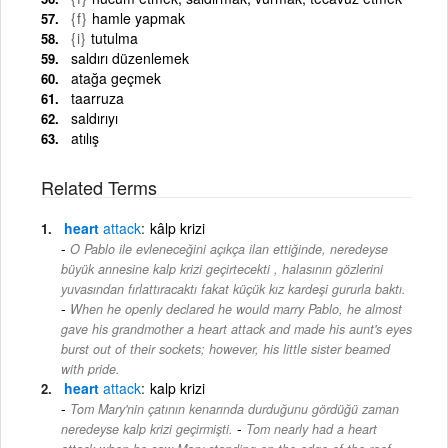
{f}
hamle yapmak
{i}
tutulma
saldırı düzenlemek
atağa geçmek
taarruza
saldırıyı
atılış
Related Terms
heart
attack
kâlp krizi
O Pablo ile evleneceğini açıkça ilan ettiğinde, neredeyse
büyük annesine kalp krizi geçirtecekti , halasının gözlerini
yuvasından fırlattıracaktı fakat küçük kız kardeşi gururla baktı.
-
When he openly declared he would marry Pablo, he almost
gave his grandmother a heart attack and made his aunt's eyes
burst out of their sockets; however, his little sister beamed
with pride.
heart
attack
kalp krizi
Tom Mary'nin çatının kenarında durduğunu gördüğü zaman
-
neredeyse kalp krizi geçirmişti.
Tom nearly had a heart