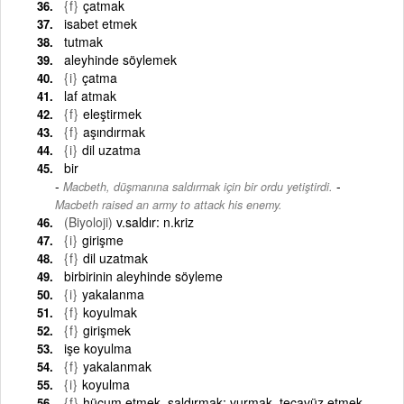
{f}
çatmak
isabet etmek
tutmak
aleyhinde söylemek
{i}
çatma
laf atmak
{f}
eleştirmek
{f}
aşındırmak
{i}
dil uzatma
bir
-
Macbeth, düşmanına saldırmak için bir ordu yetiştirdi.
Macbeth raised an army to attack his enemy.
(Biyoloji)
v.saldır: n.kriz
{i}
girişme
{f}
dil uzatmak
birbirinin aleyhinde söyleme
{i}
yakalanma
{f}
koyulmak
{f}
girişmek
işe koyulma
{f}
yakalanmak
{i}
koyulma
{f}
hücum etmek, saldırmak; vurmak, tecavüz etmek