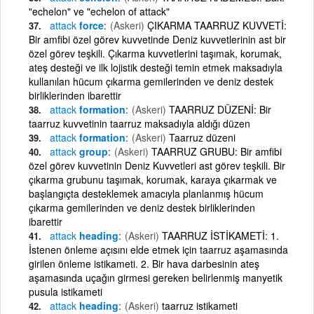
"echelon" ve "echelon of attack"
attack
force
(Askeri)
ÇIKARMA TAARRUZ KUVVETİ:
Bir amfibi özel görev kuvvetinde Deniz kuvvetlerinin ast bir
özel görev teşkili. Çıkarma kuvvetlerini taşımak, korumak,
ateş desteği ve ilk lojistik desteği temin etmek maksadıyla
kullanılan hücum çıkarma gemilerinden ve deniz destek
birliklerinden ibarettir
attack
formation
(Askeri)
TAARRUZ DÜZENİ: Bir
taarruz kuvvetinin taarruz maksadıyla aldığı düzen
attack
formation
(Askeri)
Taarruz düzeni
attack
group
(Askeri)
TAARRUZ GRUBU: Bir amfibi
özel görev kuvvetinin Deniz Kuvvetleri ast görev teşkili. Bir
çıkarma grubunu taşımak, korumak, karaya çıkarmak ve
başlangıçta desteklemek amacıyla planlanmış hücum
çıkarma gemilerinden ve deniz destek birliklerinden
ibarettir
attack
heading
(Askeri)
TAARRUZ İSTİKAMETİ: 1.
İstenen önleme açısını elde etmek için taarruz aşamasında
girilen önleme istikameti. 2. Bir hava darbesinin ateş
aşamasında uçağın girmesi gereken belirlenmiş manyetik
pusula istikameti
attack
heading
(Askeri)
taarruz istikameti