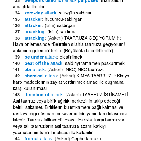
amaçlı kullanılan
zero-day
attack
sıfır-gün saldırısı
attacker
hücumcu/saldırgan
attacker
(isim) saldırgan
attacking
(isim) saldırma
attacking
(Askeri)
TAARRUZA GEÇİYORUM !":
Hava önlemesinde "Belirtilen silahla taarruza geçiyorum!
anlamına gelen bir terim. (Büyüklük de belirtilebilir)
be under
attack
eleştirilmek
beat off the
attack
saldırıyı tamamen püskürtmek
cbr
attack
(Askeri)
(NBC) NBC taarruzu
chemical
attack
(Askeri)
KİMYA TAARRUZU: Kimya
harp maddelerinin zayiat verdirilmek amacı ile düşmana
karşı kullanılması
direction of
attack
(Askeri)
TAARRUZ İSTİKAMETİ:
Asıl taarruz veya birlik ağırlık merkezinin takip edeceği
belirli istikamet. Birliklerin bu istikamete bağlı kalması ve
rastlayacağı düşman mukavemetinin yanından dolaşması
istenir. Taarruz istikameti, esas itibarıyla, karşı taarruzda
veya tali taarruzların asıl taarruza azami katkıyı
yapmalarının temini maksadı ile kullanılır
frontal
attack
(Askeri)
Cephe taaruzu