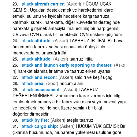
attack
aircraft carrier
(Askeri)
HÜCUM UÇAK
GEMİSİ: Uçakları desteklemek ve hareketlerini idare
etmek; su üstü ve kıyıdaki hedeflere karşı taarruza
katılmak, sürekli harekatta, diğer kuvvetlerin desteğinde
harekata girişmek amacıyla imal edilmiş bir harp gemisi
CV veya CVN olarak bilinmektedir. CVN nükleer güçlüdür
attack
altitude
(Askeri)
TAARRUZ İRTİFAI: Bir hava
önlemenin taarruz safhası esnasında önleyicinin
manevrada bulunacağı irtifa
attack
altitude
(Askeri)
taarruz irtifaı
attack
and launch early reporting to theater
(Aske
ri)
harekat alanına fırlatma ve taarruz erken uyarısı
attack
and recon
(Askeri)
saldırı ve keşif uçağı
attack
area
(Spor)
hücum alanı
attack
assessment
(Askeri)
TAARRUZ
DEĞERLENDİRMESİ: Zamanında karar vermek için bilgi
temin etmek amacıyla bir taarruzun olası veya mevcut yapı
ve hedeflerini belirlemek üzere yapılan bir bilgi
değerlendirmesidir
attack
by fire
(Askeri)
ateşle taarruz
attack
cargo ship
(Askeri)
HÜCUM YÜK GEMİSİ: Bir
çıkarma hücumunda, muharebe yüklemesi usulüne göre