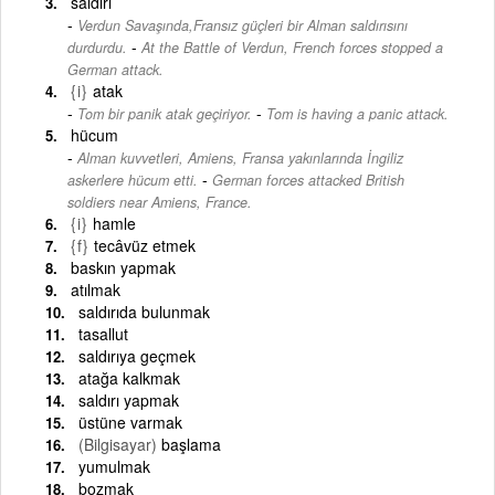
saldırı
Verdun Savaşında,Fransız güçleri bir Alman saldırısını
-
durdurdu.
At the Battle of Verdun, French forces stopped a
German attack.
{i}
atak
-
Tom bir panik atak geçiriyor.
Tom is having a panic attack.
hücum
Alman kuvvetleri, Amiens, Fransa yakınlarında İngiliz
-
askerlere hücum etti.
German forces attacked British
soldiers near Amiens, France.
{i}
hamle
{f}
tecâvüz etmek
baskın yapmak
atılmak
saldırıda bulunmak
tasallut
saldırıya geçmek
atağa kalkmak
saldırı yapmak
üstüne varmak
(Bilgisayar)
başlama
yumulmak
bozmak