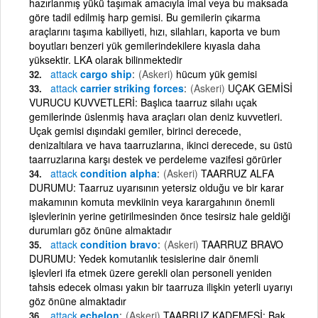
hazırlanmış yükü taşımak amacıyla imal veya bu maksada
göre tadil edilmiş harp gemisi. Bu gemilerin çıkarma
araçlarını taşıma kabiliyeti, hızı, silahları, kaporta ve bum
boyutları benzeri yük gemilerindekilere kıyasla daha
yüksektir. LKA olarak bilinmektedir
attack
cargo ship
(Askeri)
hücum yük gemisi
attack
carrier striking forces
(Askeri)
UÇAK GEMİSİ
VURUCU KUVVETLERİ: Başlıca taarruz silahı uçak
gemilerinde üslenmiş hava araçları olan deniz kuvvetleri.
Uçak gemisi dışındaki gemiler, birinci derecede,
denizaltılara ve hava taarruzlarına, ikinci derecede, su üstü
taarruzlarına karşı destek ve perdeleme vazifesi görürler
attack
condition alpha
(Askeri)
TAARRUZ ALFA
DURUMU: Taarruz uyarısının yetersiz olduğu ve bir karar
makamının komuta mevkiinin veya karargahının önemli
işlevlerinin yerine getirilmesinden önce tesirsiz hale geldiği
durumları göz önüne almaktadır
attack
condition bravo
(Askeri)
TAARRUZ BRAVO
DURUMU: Yedek komutanlık tesislerine dair önemli
işlevleri ifa etmek üzere gerekli olan personeli yeniden
tahsis edecek olması yakın bir taarruza ilişkin yeterli uyarıyı
göz önüne almaktadır
attack
echelon
(Askeri)
TAARRUZ KADEMESİ: Bak.