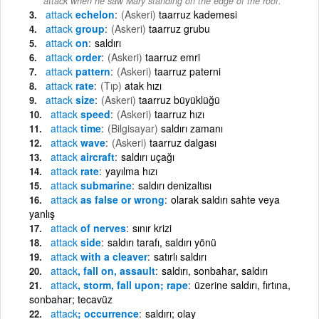
attack when he saw Mary standing on the edge of the roof.
attack
echelon
(Askeri)
taarruz kademesi
attack
group
(Askeri)
taarruz grubu
attack
on
saldırı
attack
order
(Askeri)
taarruz emri
attack
pattern
(Askeri)
taarruz paterni
attack
rate
(Tıp)
atak hızı
attack
size
(Askeri)
taarruz büyüklüğü
attack
speed
(Askeri)
taarruz hızı
attack
time
(Bilgisayar)
saldırı zamanı
attack
wave
(Askeri)
taarruz dalgası
attack
aircraft
saldırı uçağı
attack
rate
yayılma hızı
attack
submarine
saldırı denizaltısı
attack
as false or wrong
olarak saldırı sahte veya
yanlış
attack
of nerves
sınır krizi
attack
side
saldırı tarafı, saldırı yönü
attack
with a cleaver
satırlı saldırı
attack
, fall on, assault
saldırı, sonbahar, saldırı
attack
, storm, fall upon; rape
üzerine saldırı, fırtına,
sonbahar; tecavüz
attack
; occurrence
saldırı; olay