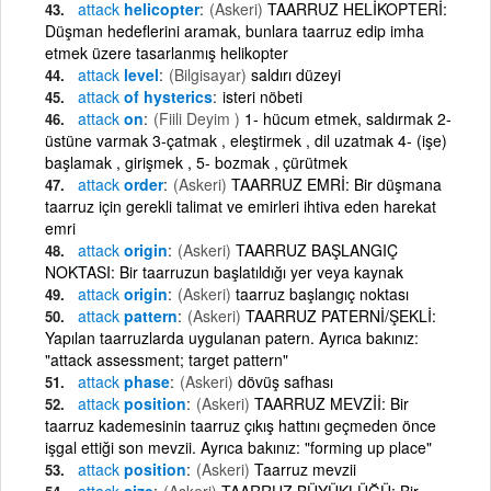
attack
helicopter
(Askeri)
TAARRUZ HELİKOPTERİ:
Düşman hedeflerini aramak, bunlara taarruz edip imha
etmek üzere tasarlanmış helikopter
attack
level
(Bilgisayar)
saldırı düzeyi
attack
of hysterics
isteri nöbeti
attack
on
(Fiili Deyim )
1- hücum etmek, saldırmak 2-
üstüne varmak 3-çatmak , eleştirmek , dil uzatmak 4- (işe)
başlamak , girişmek , 5- bozmak , çürütmek
attack
order
(Askeri)
TAARRUZ EMRİ: Bir düşmana
taarruz için gerekli talimat ve emirleri ihtiva eden harekat
emri
attack
origin
(Askeri)
TAARRUZ BAŞLANGIÇ
NOKTASI: Bir taarruzun başlatıldığı yer veya kaynak
attack
origin
(Askeri)
taarruz başlangıç noktası
attack
pattern
(Askeri)
TAARRUZ PATERNİ/ŞEKLİ:
Yapılan taarruzlarda uygulanan patern. Ayrıca bakınız:
"attack assessment; target pattern"
attack
phase
(Askeri)
dövüş safhası
attack
position
(Askeri)
TAARRUZ MEVZİİ: Bir
taarruz kademesinin taarruz çıkış hattını geçmeden önce
işgal ettiği son mevzii. Ayrıca bakınız: "forming up place"
attack
position
(Askeri)
Taarruz mevzii
attack
size
(Askeri)
TAARRUZ BÜYÜKLÜĞÜ: Bir