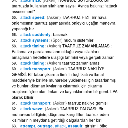
taarruzda kullanılan silahların sayısı. Ayrıca bakınız: "attack
assessment"
attack
speed
(Askeri)
TAARRUZ HIZI: Bir hava
önlemesinin taarruz aşamasında önleyici uçağın manevra
yapacağı hız
attack
suddenly
basmak
attack
systems
(Spor)
hücum sistemleri
attack
timing
(Askeri)
TAARRUZ ZAMANLAMASI:
Patlama ve paralanmaların olduğu veya silahların
amaçlanan hedeflere ulaştığı tahmini veya gerçek zaman
attack
timing
(Askeri)
taarruz zamanlaması
attack
transport
(Askeri)
TAARRUZ NAKLİYE
GEMİSİ: Bir tabur çıkarma timinin teçhizatı ve ikmal
maddeleriyle birlikte muharebe yüklemesi için tasarlanmış
ve bunları düşman kıyılarına çıkarmak için çıkarma
araçlarını içine alan imkan ve kaynakları olan bir gemi. LPA
olarak bilinir
attack
transport
(Askeri)
taarruz nakliye gemisi
attack
wave
(Askeri)
TAARRUZ DALGASI: Bir
muharebe birliğinin, düşmana karşı fiilen taarruz eden
kısımlarının meydana getirdiği dalgalardan her biri
attempt, outrage,
attack
, assault
girişimi, öfke,