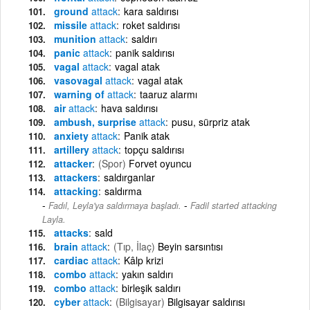
ground
attack
kara saldırısı
missile
attack
roket saldırısı
munition
attack
saldırı
panic
attack
panik saldırısı
vagal
attack
vagal atak
vasovagal
attack
vagal atak
warning of
attack
taaruz alarmı
air
attack
hava saldırısı
ambush, surprise
attack
pusu, sürpriz atak
anxiety
attack
Panik atak
artillery
attack
topçu saldırısı
attacker
(Spor)
Forvet oyuncu
attackers
saldırganlar
attacking
saldırma
-
Fadıl, Leyla'ya saldırmaya başladı.
Fadil started attacking
Layla.
attacks
sald
brain
attack
(Tıp, İlaç)
Beyin sarsıntısı
cardiac
attack
Kâlp krizi
combo
attack
yakın saldırı
combo
attack
birleşik saldırı
cyber
attack
(Bilgisayar)
Bilgisayar saldırısı