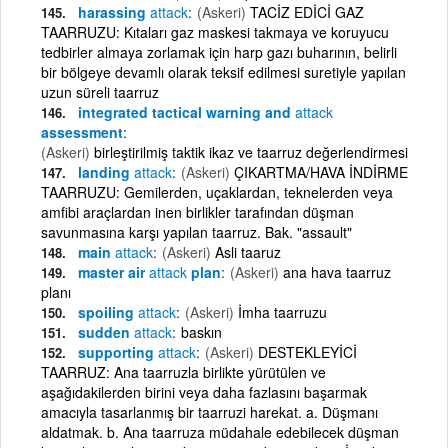
harassing
attack
(Askeri)
TACİZ EDİCİ GAZ
TAARRUZU: Kıtaları gaz maskesi takmaya ve koruyucu
tedbirler almaya zorlamak için harp gazı buharının, belirli
bir bölgeye devamlı olarak teksif edilmesi suretiyle yapılan
uzun süreli taarruz
integrated tactical warning and
attack
assessment
(Askeri)
birleştirilmiş taktik ikaz ve taarruz değerlendirmesi
landing
attack
(Askeri)
ÇIKARTMA/HAVA İNDİRME
TAARRUZU: Gemilerden, uçaklardan, teknelerden veya
amfibi araçlardan inen birlikler tarafından düşman
savunmasına karşı yapılan taarruz. Bak. "assault"
main
attack
(Askeri)
Asli taaruz
master air
attack
plan
(Askeri)
ana hava taarruz
planı
spoiling
attack
(Askeri)
İmha taarruzu
sudden
attack
baskın
supporting
attack
(Askeri)
DESTEKLEYİCİ
TAARRUZ: Ana taarruzla birlikte yürütülen ve
aşağıdakilerden birini veya daha fazlasını başarmak
amacıyla tasarlanmış bir taarruzi harekat. a. Düşmanı
aldatmak. b. Ana taarruza müdahale edebilecek düşman