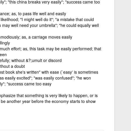
ly"; "this china breaks very easily"; "success came too
ance; as, to pass life well and easily
l likelihood; "I might well do it"; "a mistake that could
u may well need your umbrella"; "he could equally well
mmodiously; as, a carriage moves easily
lingly
r much effort; as, this task may be easily performed; that
seen
efully; without &?;umult or discord
without a doubt
best book she's written" with ease (`easy' is sometimes
was easily excited"; "was easily confused"; "he won
sily"; "success came too easy
hasize that something is very likely to happen, or is
ily be another year before the economy starts to show