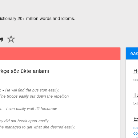
ictionary 20+ million words and idioms.
eas
H
ürkçe sözlükte anlamı
ea
-
.
He will find the bus stop easily.
T
The troops easily put down the rebellion.
izıl
-
m.
I can easily wait till tomorrow.
E
y did not break apart easily.
he managed to get what she desired easily.
ca
co