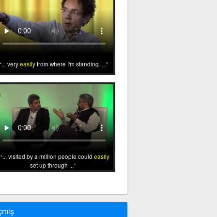
... very
easily
from where I'm standing. ...
... visited by a million people could
easily
set up through ...
çmiş