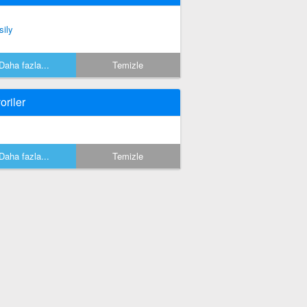
sily
Daha fazla...
Temizle
oriler
Daha fazla...
Temizle