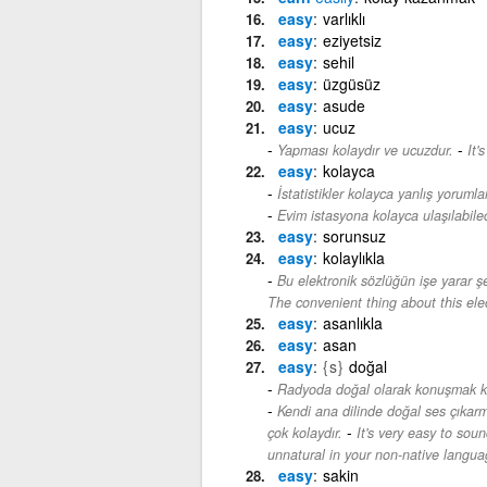
easy
varlıklı
easy
eziyetsiz
easy
sehil
easy
üzgüsüz
easy
asude
easy
ucuz
-
Yapması kolaydır ve ucuzdur.
It'
easy
kolayca
İstatistikler kolayca yanlış yorumlan
Evim istasyona kolayca ulaşılabile
easy
sorunsuz
easy
kolaylıkla
Bu elektronik sözlüğün işe yarar şey
The convenient thing about this elect
easy
asanlıkla
easy
asan
easy
{s}
doğal
Radyoda doğal olarak konuşmak ko
Kendi ana dilinde doğal ses çıkar
-
çok kolaydır.
It's very easy to sou
unnatural in your non-native langua
easy
sakin