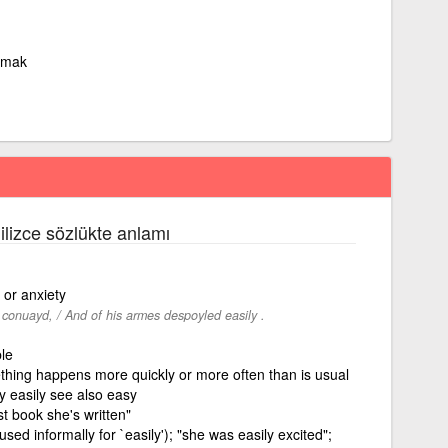
almak
gilizce sözlükte anlamı
 or anxiety
conuayd, / And of his armes despoyled easily .
ble
ething happens more quickly or more often than is usual
y easily see also easy
st book she's written"
sed informally for `easily'); "she was easily excited";