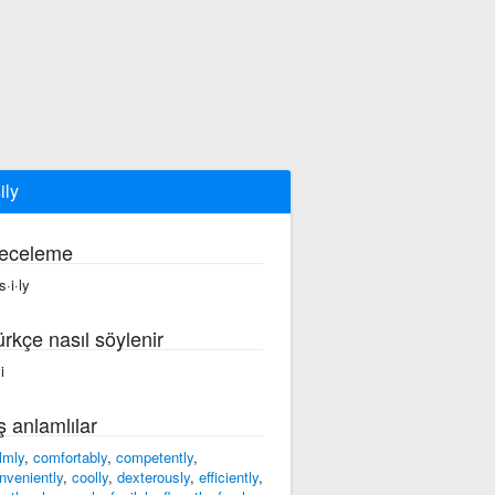
ily
eceleme
s·i·ly
ürkçe nasıl söylenir
i
ş anlamlılar
lmly
,
comfortably
,
competently
,
nveniently
,
coolly
,
dexterously
,
efficiently
,