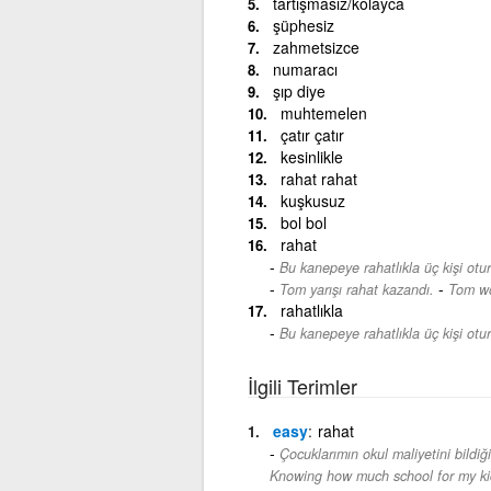
tartışmasız/kolayca
şüphesiz
zahmetsizce
numaracı
şıp diye
muhtemelen
çatır çatır
kesinlikle
rahat rahat
kuşkusuz
bol bol
rahat
Bu kanepeye rahatlıkla üç kişi oturt
-
Tom yarışı rahat kazandı.
Tom wo
rahatlıkla
Bu kanepeye rahatlıkla üç kişi oturt
İlgili Terimler
easy
rahat
Çocuklarımın okul maliyetini bildiğ
Knowing how much school for my kids 