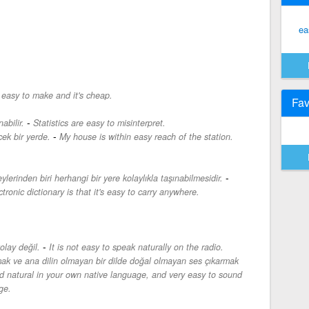
ea
s easy to make and it's cheap.
Fav
-
abilir.
Statistics are easy to misinterpret.
-
cek bir yerde.
My house is within easy reach of the station.
-
lerinden biri herhangi bir yere kolaylıkla taşınabilmesidir.
ronic dictionary is that it's easy to carry anywhere.
-
lay değil.
It is not easy to speak naturally on the radio.
mak ve ana dilin olmayan bir dilde doğal olmayan ses çıkarmak
nd natural in your own native language, and very easy to sound
ge.