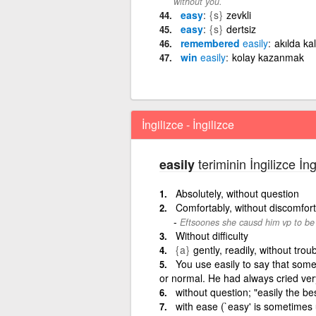
without you.
easy
{s}
zevkli
easy
{s}
dertsiz
remembered
easily
akılda k
win
easily
kolay kazanmak
İngilizce - İngilizce
teriminin İngilizce İn
easily
Absolutely, without question
Comfortably, without discomfort
Eftsoones she causd him vp to be 
Without difficulty
{a}
gently, readily, without trou
You use easily to say that som
or normal. He had always cried ver
without question; "easily the be
with ease (`easy' is sometimes u