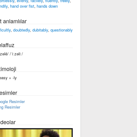
ortlessly
,
evenly
,
facilely
,
fluently
,
freely
,
ndily
,
hand over fist
,
hands down
t anlamlılar
ficultly
,
doubtedly
,
dubitably
,
questionably
laffuz
zəlē/ /ˈiːzəliː/
imoloji
easy +‎ -ly
esimler
ogle Resimler
ng Resimler
ideolar