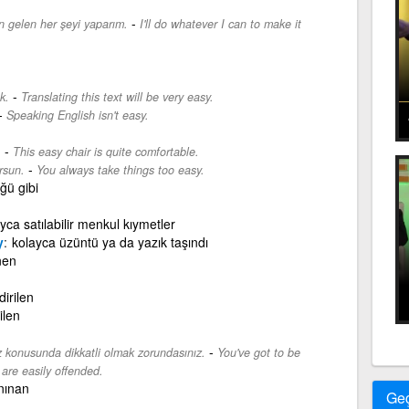
-
en gelen her şeyi yaparım.
I'll do whatever I can to make it
-
k.
Translating this text will be very easy.
-
Speaking English isn't easy.
-
.
This easy chair is quite comfortable.
-
rsun.
You always take things too easy.
ğü gibi
yca satılabilir menkul kıymetler
y
kolayca üzüntü ya da yazık taşındı
nen
irilen
ilen
-
z konusunda dikkatli olmak zorundasınız.
You've got to be
are easily offended.
nınan
Ge