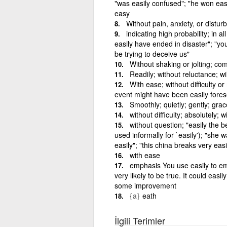
"was easily confused"; "he won easi
easy
Without pain, anxiety, or disturb
indicating high probability; in al
easily have ended in disaster"; "yo
be trying to deceive us"
Without shaking or jolting; co
Readily; without reluctance; wil
With ease; without difficulty o
event might have been easily fore
Smoothly; quietly; gently; grac
without difficulty; absolutely; 
without question; "easily the 
used informally for `easily'); "she 
easily"; "this china breaks very ea
with ease
emphasis You use easily to emp
very likely to be true. It could eas
some improvement
{a}
eath
İlgili Terimler