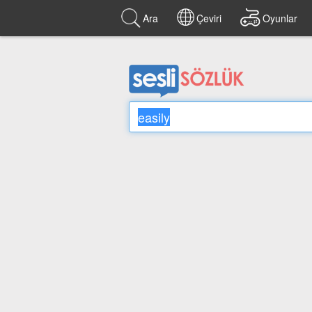
Ara
Çeviri
Oyunlar