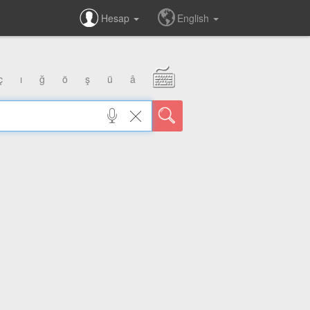
Hesap
English
ç
ı
ğ
ö
ş
ü
â