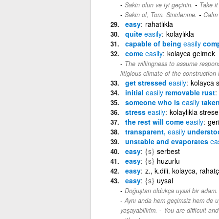
-
Sakin olun ve iyi geçinin.
Take it
-
Sakin ol, Tom. Sinirlenme.
Calm 
easy
rahatlıkla
quite
easily
kolaylıkla
capable of being
easily
comp
come
easily
kolayca gelmek
The willingness to assume responsi
litigious climate of the construction
get stressed
easily
kolayca 
initial
easily
removable rust
someone who is
easily
taken
stress
easily
kolaylıkla stres
the rest will come
easily
ger
transparent,
easily
understo
unstable and evaporates
eas
easy
{s}
serbest
easy
{s}
huzurlu
easy
z., k.dili. kolayca, rahat
easy
{s}
uysal
Doğuştan oldukça uysal bir adam.
Aynı anda hem geçimsiz hem de uy
-
yaşayabilirim.
You are difficult and