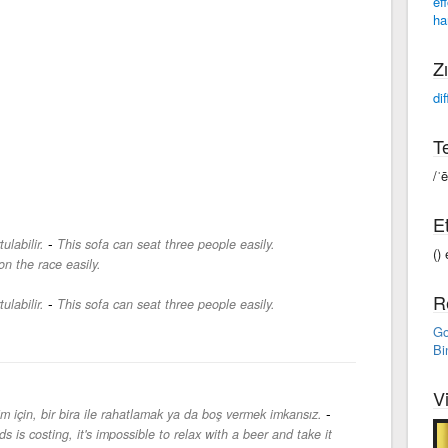
eff
ha
Zı
dif
Te
/ˈē
Et
-
ulabilir.
This sofa can seat three people easily.
() 
n the race easily.
R
-
ulabilir.
This sofa can seat three people easily.
Go
Bi
V
-
im için, bir bira ile rahatlamak ya da boş vermek imkansız.
is costing, it's impossible to relax with a beer and take it