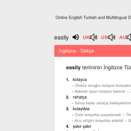
Online English Turkish and Multilingual D
easily
İngilizce - Türkçe
teriminin İngilizce T
easily
kolayca
Otobüs durağını kolayca bulacaktır
-
Askerler isyanı kolayca bastırdı.
rahatça
Yarına kadar rahatça bekleyebiliri
kolaylıkla
-
Onlar kolaylıkla parçalamadı.
The
-
Arzu ettiğini kolaylıkla alabildi.
S
şakır şakır