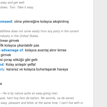
 easy and get well.
down, Tom. Take it easy.
ressed
olma yeteneğine kolayca sıkıştırılmış
bilities does not come easily from any party in the current
 industry in the United States.
strese girmek
İlk kolayca çıkarılabilir pas
 advantage of
kolayca avantaj alınır kimse
e girmek
isi çorap söküğü gibi gelir
od
Kolay anlaşılır şeffaf
ily
kararsız ve kolayca buharlaşarak havaya
ça
-
He is by nature quite an easy-going man.
sal, hem hoş hem de katısın. Ne seninle, ne de sensiz
 easy, pleasant and bitter at the same time; I can't live with or