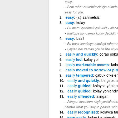
easy.
Seni rahat ettirebilmek için elimd
easy for you.
easy
{s}
zahmetsiz
easy
kolay
Bu metni çevirmek çok kolay olaca
İngilizce konuşmak kolay değildir.
easy
basit
Bu basit sandalye oldukça rahattır
Şeyleri her zaman çok basite alıyo
easily
and quickly
çorap sökü
easily
led
kolay yol
easily
marketable assets
kola
easily
moved to sorrow or pit
easily
tempered
çabuk öfkele
easily
and quickly
bir çırpıda
easily
guided
kolayca yönlend
easily
guided
kolay yönlendir
easily
offended
alıngan
Alıngan insanlara söyleyeceklerini
careful what you say to people who 
easily
recognized
kolayca ta
earn
easily
kolay kazanmak