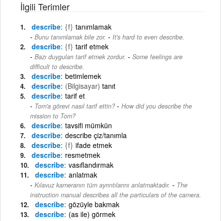
İlgili Terimler
describe
{f}
tanımlamak
-
Bunu tanımlamak bile zor.
It's hard to even describe.
describe
{f}
tarif etmek
-
Bazı duyguları tarif etmek zordur.
Some feelings are
difficult to describe.
describe
betimlemek
describe
(Bilgisayar)
tanıt
describe
tarif et
-
Tom'a görevi nasıl tarif ettin?
How did you describe the
mission to Tom?
describe
tavsifi mümkün
describe
describe çiz/tanımla
describe
{f}
ifade etmek
describe
resmetmek
describe
vasıflandırmak
describe
anlatmak
-
Kılavuz kameranın tüm ayrıntılarını anlatmaktadır.
The
instruction manual describes all the particulars of the camera.
describe
gözüyle bakmak
describe
(as ile) görmek