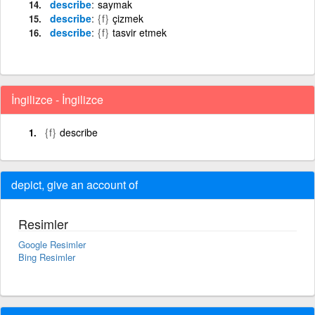
describe
saymak
describe
{f}
çizmek
describe
{f}
tasvir etmek
İngilizce - İngilizce
{f}
describe
depict, give an account of
Resimler
Google Resimler
Bing Resimler