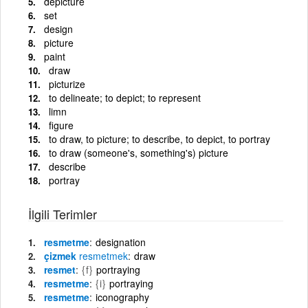
depicture
set
design
picture
paint
draw
picturize
to delineate; to depict; to represent
limn
figure
to draw, to picture; to describe, to depict, to portray
to draw (someone's, something's) picture
describe
portray
İlgili Terimler
resmetme
designation
çizmek
resmetmek
draw
resmet
{f}
portraying
resmetme
{i}
portraying
resmetme
iconography