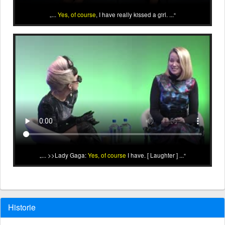
...
Yes, of course
, I have really kissed a girl. ...
... >>Lady Gaga:
Yes, of course
I have. [ Laughter ] ...
Historie