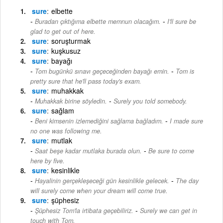
sure
elbette
-
Buradan çıktığıma elbette memnun olacağım.
I'll sure be
glad to get out of here.
sure
soruşturmak
sure
kuşkusuz
sure
bayağı
-
Tom bugünkü sınavı geçeceğinden bayağı emin.
Tom is
pretty sure that he'll pass today's exam.
sure
muhakkak
-
Muhakkak birine söyledin.
Surely you told somebody.
sure
sağlam
-
Beni kimsenin izlemediğini sağlama bağladım.
I made sure
no one was following me.
sure
mutlak
-
Saat beşe kadar mutlaka burada olun.
Be sure to come
here by five.
sure
kesinlikle
-
Hayalinin gerçekleşeceği gün kesinlikle gelecek.
The day
will surely come when your dream will come true.
sure
şüphesiz
-
Şüphesiz Tom'la irtibata geçebiliriz.
Surely we can get in
touch with Tom.