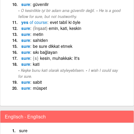
sure
güvenilir
-
O kesinlikle iyi bir adam ama güvenilir değil.
He is a good
fellow for sure, but not trustworthy.
yes
of
course
evet tabiî ki öyle
sure
(İnşaat)
emin, kati, keskin
sure
metin
sure
sahiden
sure
be sure dikkat etmek
sure
sıkı bağlayan
sure
{s}
kesin, muhakkak: It's
sure
kati
-
Keşke bunu kati olarak söyleyebilsem.
I wish I could say
for sure.
sure
sabit
sure
müspet
Englisch - Englisch
sure