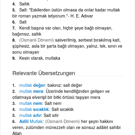
Saltık
Salt: "Eskilerden üstün olmasa da onlar kadar mutlak
bir roman yazmak istiyorum."- H. E. Adıvar
Salt
Kendi başına var olan, hiçbir şeye bağlı olmayan,
bağımsız, saltık
(Osmanlı Dönemi)
salıverilmiş, serbest bırakılmış kati,
şüphesiz, asla bir şarta bağlı olmayan, yalnız, tek, sınırı ve
sonu olmayan
Kesin olarak, mutlaka
Relevante Übersetzungen
mutlak
değer
bakınız: salt değer
mutlak
mera
Üzerinde kendiliğinden gelişen ve
otlatmaya elverişli bir bitki örtüsü taşıyan mera
mutlak
nem
Salt nem
mutlak
sıcaklık
Salt sıcaklık
mutlak
sıfır
Salt sıfır
Adili
Mutlak
(Osmanlı Dönemi)
her şeyin hakkını
veren, zulûmden münezzeh olan ve sonsuz adâlet sahibi
Allah