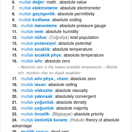
mutlak
değer
math . absolute value
mutlak
elektrometre
absolute electrometer
mutlak
geçirgenlik
absolute permittivity
mutlak
kodlama
absolute coding
mutlak
manometre
absolute pressure gauge
mutlak
nem
absolute humidity
mutlak
nüfus
(Coğrafya)
total population
mutlak
potansiyel
absolute potential
mutlak
sıcaklık
absolute temperature
mutlak
sıcaklık phys
absolute temperature
mutlak
sıfır
absolute zero
-
Absolute zero is the lowest possible temperature.
Mutlak
sıfır, mümkün olan en düşük sıcaklıktır.
mutlak
sıfır phys., chem
absolute zero
mutlak
tavan
absolute ceiling
mutlak
viskozite
absolute viscosity
mutlak
yakınsak
absolutely convergent
mutlak
yoğunluk
absolute density
mutlak
çoğunluk
absolute majority
mutlak
öncelik
(Bilgisayar)
absolute priority
mutlak
üstünlük kuramı
(Hukuk)
theory of absolute
advantage
mutlâk sonuç
dead cert