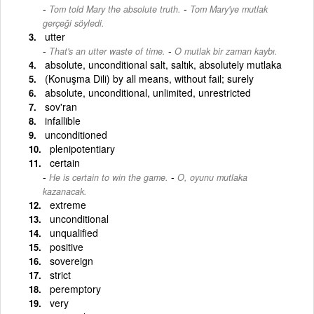
-
Tom told Mary the absolute truth.
Tom Mary'ye mutlak
gerçeği söyledi.
utter
-
That's an utter waste of time.
O mutlak bir zaman kaybı.
absolute, unconditional salt, saltık, absolutely mutlaka
(Konuşma Dili) by all means, without fail; surely
absolute, unconditional, unlimited, unrestricted
sov'ran
infallible
unconditioned
plenipotentiary
certain
-
He is certain to win the game.
O, oyunu mutlaka
kazanacak.
extreme
unconditional
unqualified
positive
sovereign
strict
peremptory
very