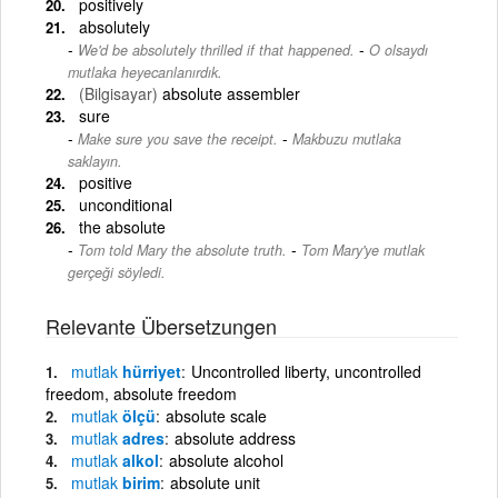
positively
absolutely
-
We'd be absolutely thrilled if that happened.
O olsaydı
mutlaka heyecanlanırdık.
(Bilgisayar)
absolute assembler
sure
-
Make sure you save the receipt.
Makbuzu mutlaka
saklayın.
positive
unconditional
the absolute
-
Tom told Mary the absolute truth.
Tom Mary'ye mutlak
gerçeği söyledi.
Relevante Übersetzungen
mutlak
hürriyet
Uncontrolled liberty, uncontrolled
freedom, absolute freedom
mutlak
ölçü
absolute scale
mutlak
adres
absolute address
mutlak
alkol
absolute alcohol
mutlak
birim
absolute unit