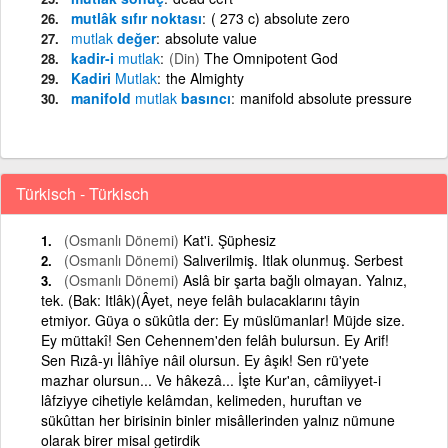
mutlâk sıfır noktası
( 273 c) absolute zero
mutlak
değer
absolute value
kadir-i
mutlak
(Din)
The Omnipotent God
Kadiri
Mutlak
the Almighty
manifold
mutlak
basıncı
manifold absolute pressure
Türkisch - Türkisch
(Osmanlı Dönemi)
Kat'i. Şüphesiz
(Osmanlı Dönemi)
Salıverilmiş. Itlak olunmuş. Serbest
(Osmanlı Dönemi)
Aslâ bir şarta bağlı olmayan. Yalnız,
tek. (Bak: Itlâk)(Âyet, neye felâh bulacaklarını tâyin
etmiyor. Güya o sükûtla der: Ey müslümanlar! Müjde size.
Ey müttakî! Sen Cehennem'den felâh bulursun. Ey Arif!
Sen Rızâ-yı İlâhîye nâil olursun. Ey âşık! Sen rü'yete
mazhar olursun... Ve hâkezâ... İşte Kur'an, câmiiyyet-i
lâfziyye cihetiyle kelâmdan, kelimeden, huruftan ve
sükûttan her birisinin binler misâllerinden yalnız nümune
olarak birer misal getirdik