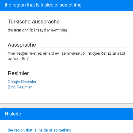
the region that is inside of something
Türkische aussprache
dhi ricın dhıt îz însayd ıv sʌmthîng
Aussprache
/ᴛʜē ˈrēʤən ᴛʜət əz ənˈsīd əv ˈsəmᴛʜəɴɢ/ /ðiː ˈriːʤən ðət ɪz ɪnˈsaɪd
əv ˈsʌmθɪŋ/
Resimler
Google Resimler
Bing Resimler
Historie
the region that is inside of something