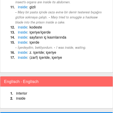
insect's organs are inside its abdomen.
inside
gizli
Mary bir pasta içinde ceza evine bir demir testeresi bıçağını
-
gizlice sokmaya çalıştı.
Mary tried to smuggle a hacksaw
blade into the prison inside a cake.
inside
kodeste
inside
içeriye/içerde
inside
sayfanın iç kısımlarında
inside
içerde
-
İçerdeydim, bekliyordum.
I was inside, waiting.
inside
z. içeride; içeriye
inside
(zarf) içeride, içeriye
Englisch - Englisch
interior
inside