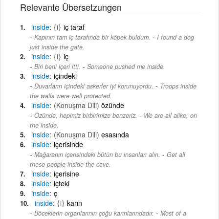
Relevante Übersetzungen
inside
{i}
iç taraf
-
Kapının tam iç tarafında bir köpek buldum.
I found a dog
just inside the gate.
inside
{i}
iç
-
Biri beni içeri itti.
Someone pushed me inside.
inside
içindeki
-
Duvarların içindeki askerler iyi korunuyordu.
Troops inside
the walls were well protected.
inside
(Konuşma Dili)
özünde
-
Özünde, hepimiz birbirimize benzeriz.
We are all alike, on
the inside.
inside
(Konuşma Dili)
esasında
inside
içerisinde
-
Mağaranın içerisindeki bütün bu insanları alın.
Get all
these people inside the cave.
inside
içerisine
inside
içteki
inside
ç
inside
{i}
karın
-
Böceklerin organlarının çoğu karınlarındadır.
Most of a