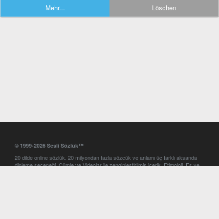
Mehr...
Löschen
© 1999-2026 Sesli Sözlük™
20 dilde online sözlük. 20 milyondan fazla sözcük ve anlamı üç farklı aksanda
dinleme seçeneği. Cümle ve Videolar ile zenginleştirilmiş içerik. Etimoloji, Eş ve
Zıt anlamlar, kelime okunuşları ve günün kelimesi. Yazım Türkçeleştirici ile hatalı
Türkçe metinleri düzeltme. iOS, Android ve Windows mobil platformlarda online
ve offline sözlük programları. Sesli Sözlük garantisinde Profesyonel çeviri
hizmetleri. İngilizce kelime haznenizi arttıracak kelime oyunları. Ayarlar
bölümünü kullarak çevirisini görmek istediğiniz sözlükleri seçme ve aynı
zamanda sözlüklerin gösterim sırasını ayarlama imkanı. Kelimelerin
seslendirilişini otomatik dinlemek için ayarlardan isteğiniz aksanı seçebilirsiniz.