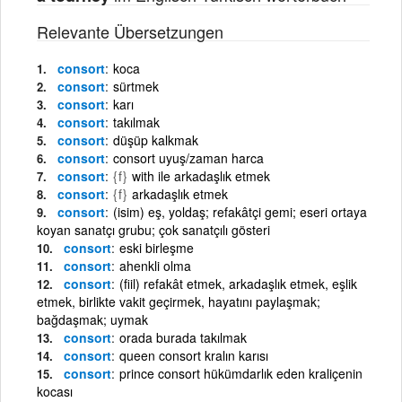
Relevante Übersetzungen
consort
koca
consort
sürtmek
consort
karı
consort
takılmak
consort
düşüp kalkmak
consort
consort uyuş/zaman harca
consort
{f}
with ile arkadaşlık etmek
consort
{f}
arkadaşlık etmek
consort
(isim) eş, yoldaş; refakâtçi gemi; eseri ortaya
koyan sanatçı grubu; çok sanatçılı gösteri
consort
eski birleşme
consort
ahenkli olma
consort
(fiil) refakât etmek, arkadaşlık etmek, eşlik
etmek, birlikte vakit geçirmek, hayatını paylaşmak;
bağdaşmak; uymak
consort
orada burada takılmak
consort
queen consort kralın karısı
consort
prince consort hükümdarlık eden kraliçenin
kocası