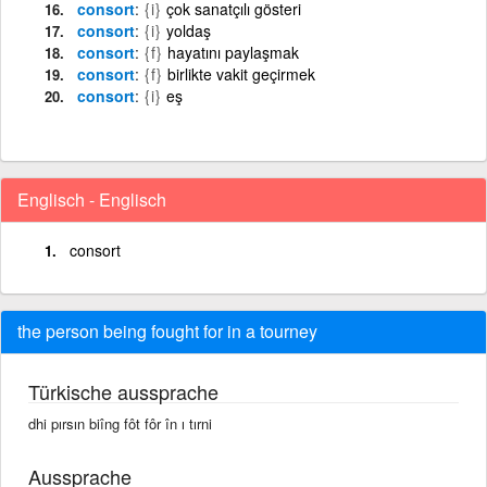
consort
{i}
çok sanatçılı gösteri
consort
{i}
yoldaş
consort
{f}
hayatını paylaşmak
consort
{f}
birlikte vakit geçirmek
consort
{i}
eş
Englisch - Englisch
consort
the person being fought for in a tourney
Türkische aussprache
dhi pırsın biîng fôt fôr în ı tırni
Aussprache