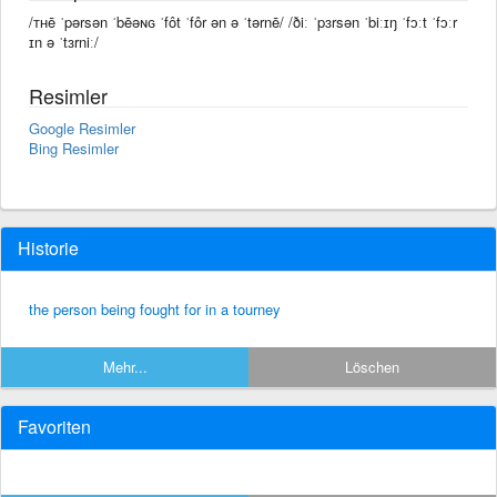
/ᴛʜē ˈpərsən ˈbēəɴɢ ˈfôt ˈfôr ən ə ˈtərnē/ /ðiː ˈpɜrsən ˈbiːɪŋ ˈfɔːt ˈfɔːr
ɪn ə ˈtɜrniː/
Resimler
Google Resimler
Bing Resimler
Historie
the person being fought for in a tourney
Mehr...
Löschen
Favoriten