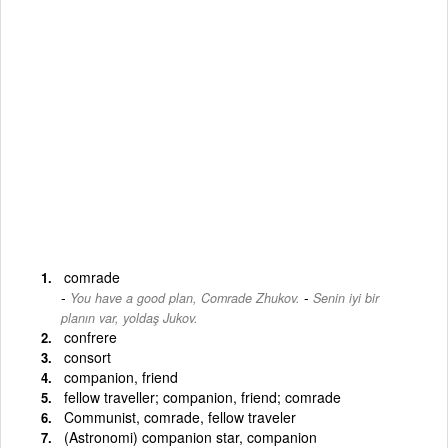
comrade
-
You have a good plan, Comrade Zhukov.
Senin iyi bir
planın var, yoldaş Jukov.
confrere
consort
companion, friend
fellow traveller; companion, friend; comrade
Communist, comrade, fellow traveler
(Astronomi) companion star, companion