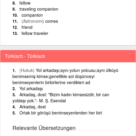
fellow
traveling companion
companion
(Astronomi)
comes
friend
fellow traveler
Türkisch - Türkisch
(Hukuk)
Yol arkadaşı;aynı yolun yolcusu;aynı ülküyü
benimsemiş kimse;genellikle sol düşünceyi
benimseyenlerin birbirlerine verdikleri ad
Yol arkadaşı
Arkadaş, dost: "Bizim kadın kimsesizdir, bir can
yoldaşı yok."- M. Ş. Esendal
Arkadaş, dost
Ortak bir görüşü benimseyenlerden her biri
Relevante Übersetzungen