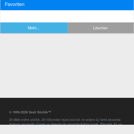
Favoriten
Mehr...
Löschen
© 1999-2026 Sesli Sözlük™
20 dilde online sözlük. 20 milyondan fazla sözcük ve anlamı üç farklı aksanda
dinleme seçeneği. Cümle ve Videolar ile zenginleştirilmiş içerik. Etimoloji, Eş ve
Zıt anlamlar, kelime okunuşları ve günün kelimesi. Yazım Türkçeleştirici ile hatalı
Türkçe metinleri düzeltme. iOS, Android ve Windows mobil platformlarda online