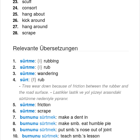
scuff
consort
hang about
kick around
hang around
scrape
Relevante Übersetzungen
sürtme
{i}
rubbing
sürtme
{i}
rub
sürtme
wandering
sürt
{f}
rub
Tires wear down because of friction between the rubber and
-
the road surface.
Lastikler lastik ve yol yüzeyi arasındaki
sürtünme nedeniyle yıpranır.
sürtme
friction
sürtme
scrape
burnunu
sürtmek
make a dent in
burnunu
sürtmek
make smb. eat humble pie
burnunu
sürtmek
put smb.'s nose out of joint
burnunu
sürtmek
teach smb.'s lesson