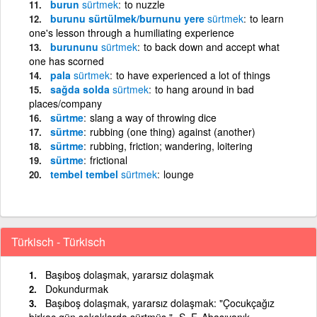
burun
sürtmek
to nuzzle
burunu sürtülmek/burnunu yere
sürtmek
to learn
one's lesson through a humiliating experience
burununu
sürtmek
to back down and accept what
one has scorned
pala
sürtmek
to have experienced a lot of things
sağda solda
sürtmek
to hang around in bad
places/company
sürtme
slang a way of throwing dice
sürtme
rubbing (one thing) against (another)
sürtme
rubbing, friction; wandering, loitering
sürtme
frictional
tembel tembel
sürtmek
lounge
Türkisch - Türkisch
Başıboş dolaşmak, yararsız dolaşmak
Dokundurmak
Başıboş dolaşmak, yararsız dolaşmak: "Çocukçağız
birkaç gün sokaklarda sürtmüş."- S. F. Abasıyanık