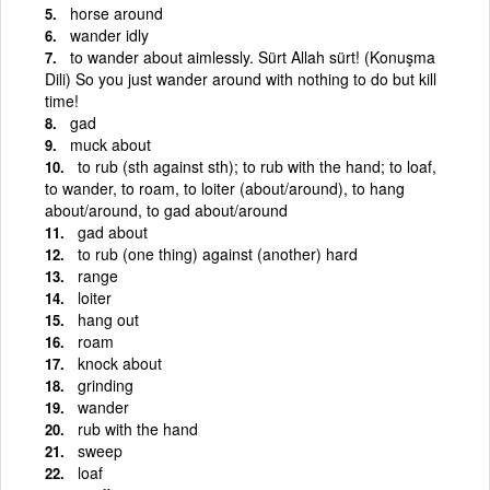
horse around
wander idly
to wander about aimlessly. Sürt Allah sürt! (Konuşma
Dili) So you just wander around with nothing to do but kill
time!
gad
muck about
to rub (sth against sth); to rub with the hand; to loaf,
to wander, to roam, to loiter (about/around), to hang
about/around, to gad about/around
gad about
to rub (one thing) against (another) hard
range
loiter
hang out
roam
knock about
grinding
wander
rub with the hand
sweep
loaf