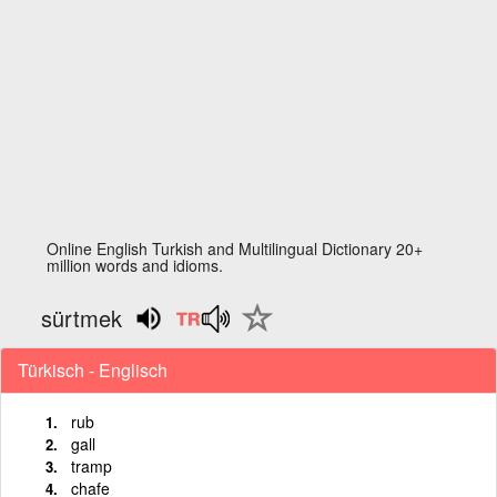
Online English Turkish and Multilingual Dictionary 20+
million words and idioms.
sürtmek
Türkisch - Englisch
rub
gall
tramp
chafe