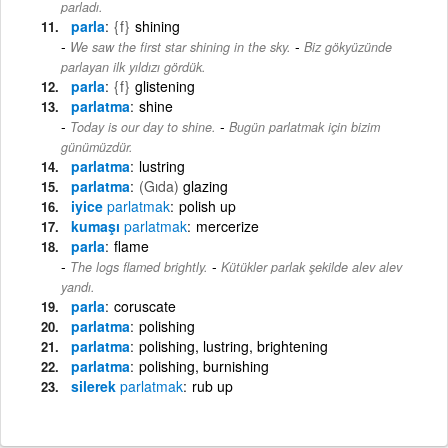
parladı.
parla
{f}
shining
-
We saw the first star shining in the sky.
Biz gökyüzünde
parlayan ilk yıldızı gördük.
parla
{f}
glistening
parlatma
shine
-
Today is our day to shine.
Bugün parlatmak için bizim
günümüzdür.
parlatma
lustring
parlatma
(Gıda)
glazing
iyice
parlatmak
polish up
kumaşı
parlatmak
mercerize
parla
flame
-
The logs flamed brightly.
Kütükler parlak şekilde alev alev
yandı.
parla
coruscate
parlatma
polishing
parlatma
polishing, lustring, brightening
parlatma
polishing, burnishing
silerek
parlatmak
rub up