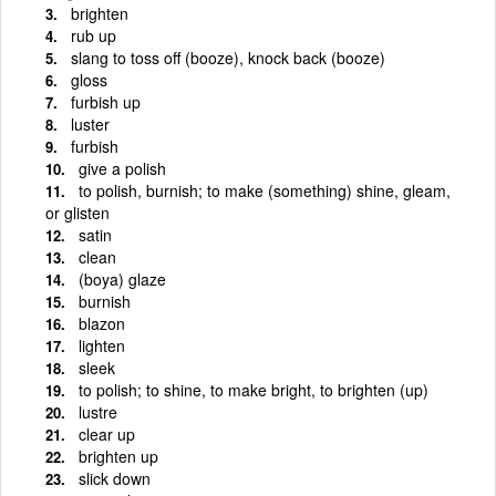
brighten
rub up
slang to toss off (booze), knock back (booze)
gloss
furbish up
luster
furbish
give a polish
to polish, burnish; to make (something) shine, gleam,
or glisten
satin
clean
(boya) glaze
burnish
blazon
lighten
sleek
to polish; to shine, to make bright, to brighten (up)
lustre
clear up
brighten up
slick down