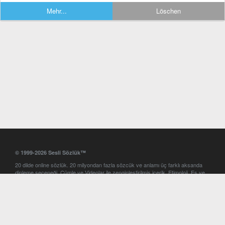
Mehr...
Löschen
© 1999-2026 Sesli Sözlük™
20 dilde online sözlük. 20 milyondan fazla sözcük ve anlamı üç farklı aksanda
dinleme seçeneği. Cümle ve Videolar ile zenginleştirilmiş içerik. Etimoloji, Eş ve
Zıt anlamlar, kelime okunuşları ve günün kelimesi. Yazım Türkçeleştirici ile hatalı
Türkçe metinleri düzeltme. iOS, Android ve Windows mobil platformlarda online
ve offline sözlük programları. Sesli Sözlük garantisinde Profesyonel çeviri
hizmetleri. İngilizce kelime haznenizi arttıracak kelime oyunları. Ayarlar
bölümünü kullarak çevirisini görmek istediğiniz sözlükleri seçme ve aynı
zamanda sözlüklerin gösterim sırasını ayarlama imkanı. Kelimelerin