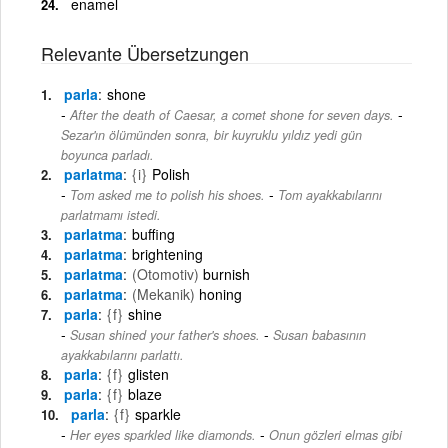
enamel
Relevante Übersetzungen
parla
shone
-
After the death of Caesar, a comet shone for seven days.
Sezar'ın ölümünden sonra, bir kuyruklu yıldız yedi gün
boyunca parladı.
parlatma
{i}
Polish
-
Tom asked me to polish his shoes.
Tom ayakkabılarını
parlatmamı istedi.
parlatma
buffing
parlatma
brightening
parlatma
(Otomotiv)
burnish
parlatma
(Mekanik)
honing
parla
{f}
shine
-
Susan shined your father's shoes.
Susan babasının
ayakkabılarını parlattı.
parla
{f}
glisten
parla
{f}
blaze
parla
{f}
sparkle
-
Her eyes sparkled like diamonds.
Onun gözleri elmas gibi