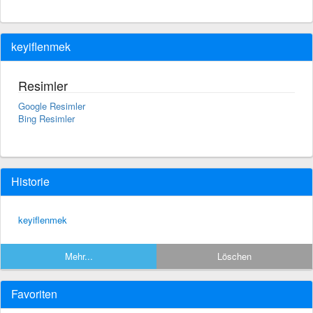
keyiflenmek
Resimler
Google Resimler
Bing Resimler
Historie
keyiflenmek
Mehr...
Löschen
Favoriten