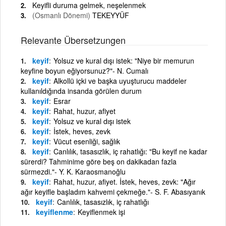
Keyifli duruma gelmek, neşelenmek
(Osmanlı Dönemi)
TEKEYYÜF
Relevante Übersetzungen
keyif
Yolsuz ve kural dışı istek: "Niye bir memurun
keyfine boyun eğiyorsunuz?"- N. Cumalı
keyif
Alkollü içki ve başka uyuşturucu maddeler
kullanıldığında insanda görülen durum
keyif
Esrar
keyif
Rahat, huzur, afiyet
keyif
Yolsuz ve kural dışı istek
keyif
İstek, heves, zevk
keyif
Vücut esenliği, sağlık
keyif
Canlılık, tasasızlık, iç rahatlığı: "Bu keyif ne kadar
sürerdi? Tahminime göre beş on dakikadan fazla
sürmezdi."- Y. K. Karaosmanoğlu
keyif
Rahat, huzur, afiyet. İstek, heves, zevk: "Ağır
ağır keyifle başladım kahvemi çekmeğe."- S. F. Abasıyanık
keyif
Canlılık, tasasızlık, iç rahatlığı
keyiflenme
Keyiflenmek işi