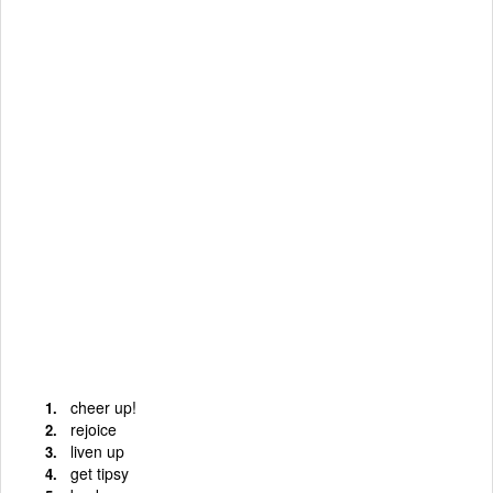
cheer up!
rejoice
liven up
get tipsy