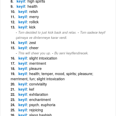
keyif
high spirits
keyif
health
keyif
relish
keyif
merry
keyif
rollick
keyif
kick
-
Tom decided to just kick back and relax.
Tom sadece keyif
çatmaya ve dinlenmeye karar verdi.
keyif
zest
keyif
cheer
-
This will cheer you up.
Bu seni keyiflendirecek.
keyif
slight intoxication
keyif
merriment
keyif
pleaure
keyif
health; temper, mood, spirits; pleasure;
merriment, fun; slight intoxication
keyif
conviviality
keyif
kef
keyif
exhilaration
keyif
enchantment
keyif
psych. euphoria
keyif
rejoicing
keyif
slang hashish