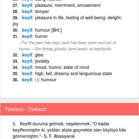
keyif
pleasure, merriment, amusement
keyif
temper
keyif
pleasure in life, feeling of well-being; delight,
joy
keyif
humour [Brit.]
keyif
humor
For the past few days Jane has been quiet and out of
-
humor.
Son birkaç gündür Jane sessiz ve keyifsizdir.
keyif
glee
keyif
joviality
keyif
mood, humor, state of mind
keyif
high, kef, dreamy and languorous state
keyif
{i}
humour
Türkisch - Türkisch
Keyifli duruma gelmek, neşelenmek: "O kadar
keyiflenmiştim ki, yoldan atıyla geçmekte olan köylüyü bile
görmemiştim."- S. F. Abasıyanık