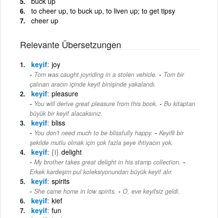
buck up
to cheer up, to buck up, to liven up; to get tipsy
cheer up
Relevante Übersetzungen
keyif
joy
-
Tom was caught joyriding in a stolen vehicle.
Tom bir
çalınan aracın içinde keyif binişinde yakalandı.
keyif
pleasure
-
You will derive great pleasure from this book.
Bu kitaptan
büyük bir keyif alacaksınız.
keyif
bliss
-
You don't need much to be blissfully happy.
Keyifli bir
şekilde mutlu olmak için çok fazla şeye ihtiyacın yok.
keyif
{i}
delight
-
My brother takes great delight in his stamp collection.
Erkek kardeşim pul koleksiyonundan büyük keyif alır.
keyif
spirits
-
She came home in low spirits.
O, eve keyifsiz geldi.
keyif
kief
keyif
fun