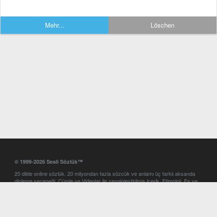
Mehr...
Löschen
© 1999-2026 Sesli Sözlük™
20 dilde online sözlük. 20 milyondan fazla sözcük ve anlamı üç farklı aksanda
dinleme seçeneği. Cümle ve Videolar ile zenginleştirilmiş içerik. Etimoloji, Eş ve
Zıt anlamlar, kelime okunuşları ve günün kelimesi. Yazım Türkçeleştirici ile hatalı
Türkçe metinleri düzeltme. iOS, Android ve Windows mobil platformlarda online
ve offline sözlük programları. Sesli Sözlük garantisinde Profesyonel çeviri
hizmetleri. İngilizce kelime haznenizi arttıracak kelime oyunları. Ayarlar