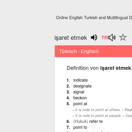
Online English Turkish and Multilingual D
işaret etmek
Türkisch - Englisch
Definition von
işaret etmek
indicate
designate
signal
beckon
point at
-
It is rude to point at others.
Başk
-
It is rude to point at people.
İnsa
(Hukuk)
refer to
point to