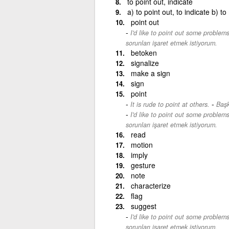
to point out, indicate
a) to point out, to indicate b) 
point out
I'd like to point out some problem
sorunları işaret etmek istiyorum.
betoken
signalize
make a sign
sign
point
-
It is rude to point at others.
Başk
I'd like to point out some problem
sorunları işaret etmek istiyorum.
read
motion
imply
gesture
note
characterize
flag
suggest
I'd like to point out some problem
sorunları işaret etmek istiyorum.