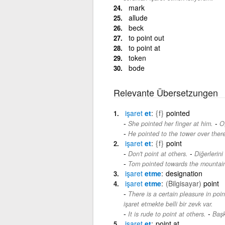
mark
allude
beck
to point out
to point at
token
bode
Relevante Übersetzungen
işaret
et
{f}
pointed
-
She pointed her finger at him.
O,
He pointed to the tower over there
işaret
et
{f}
point
-
Don't point at others.
Diğerlerini
Tom pointed towards the mountai
işaret
etme
designation
işaret
etme
(Bilgisayar)
point
There is a certain pleasure in poin
işaret etmekte belli bir zevk var.
-
It is rude to point at others.
Başk
işaret
et
point at