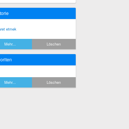
torie
aret etmek
Mehr...
Löschen
oriten
Mehr...
Löschen