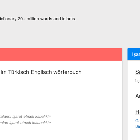
ictionary 20+ million words and idioms.
işa
S
im Türkisch Englisch wörterbuch
i·
A
R
alarını işaret etmek kabalıktır.
Go
nları işaret etmek kalabalıktır.
Bi