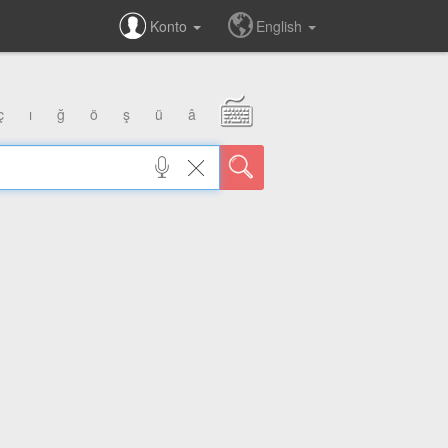
Konto
English
ç
ı
ğ
ö
ş
ü
â