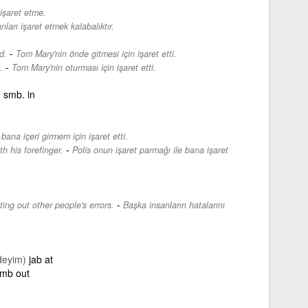
 işaret etme.
nları işaret etmek kalabalıktır.
-
d.
Tom Mary'nin önde gitmesi için işaret etti.
-
.
Tom Mary'nin oturması için işaret etti.
 smb. in
bana içeri girmem için işaret etti.
-
 his forefinger.
Polis onun işaret parmağı ile bana işaret
-
ting out other people's errors.
Başka insanların hatalarını
deyim)
jab at
mb out