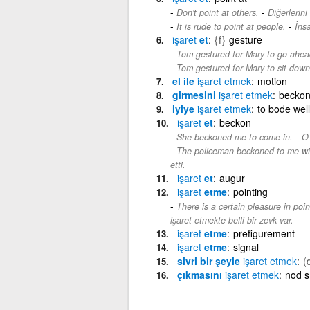
-
Don't point at others.
Diğerlerini
-
It is rude to point at people.
İnsa
işaret
et
{f}
gesture
Tom gestured for Mary to go ahea
Tom gestured for Mary to sit down
el ile
işaret
etmek
motion
girmesini
işaret
etmek
beckon
iyiye
işaret
etmek
to bode well
işaret
et
beckon
-
She beckoned me to come in.
O 
The policeman beckoned to me with
etti.
işaret
et
augur
işaret
etme
pointing
There is a certain pleasure in poin
işaret etmekte belli bir zevk var.
işaret
etme
prefigurement
işaret
etme
signal
sivri bir şeyle
işaret
etmek
(
çıkmasını
işaret
etmek
nod s