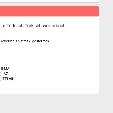
im Türkisch Türkisch wörterbuch
reketleriyle anlatmak, göstermek
İLMA'
)
İAZ
)
TELVİH