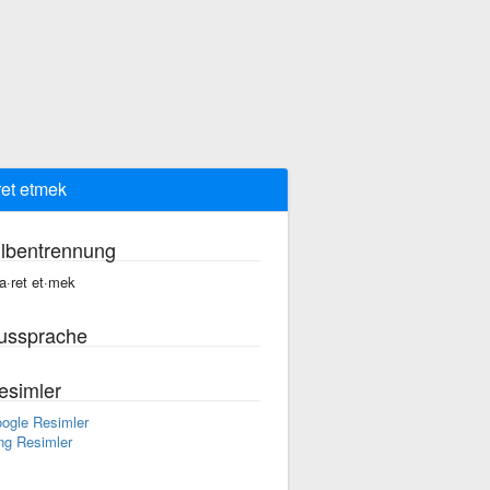
ret etmek
ilbentrennung
şa·ret et·mek
ussprache
esimler
ogle Resimler
ng Resimler