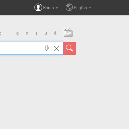
Konto
English
ç
ı
ğ
ö
ş
ü
â