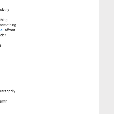
sively
thing
 something
de
affront
nder
s
utragedly
 smth