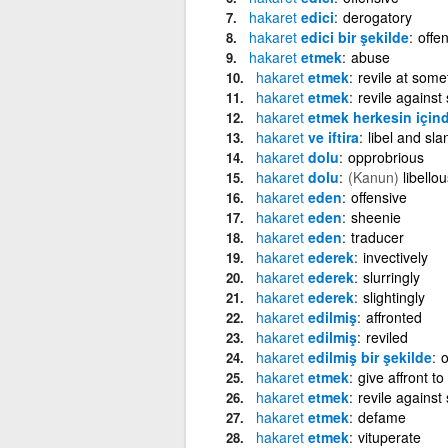
hakaret
edici
derogatory
hakaret
edici bir şekilde
offen
hakaret
etmek
abuse
hakaret
etmek
revile at some
hakaret
etmek
revile against
hakaret
etmek herkesin için
hakaret
ve iftira
libel and sla
hakaret
dolu
opprobrious
hakaret
dolu
(Kanun)
libellou
hakaret
eden
offensive
hakaret
eden
sheenie
hakaret
eden
traducer
hakaret
ederek
invectively
hakaret
ederek
slurringly
hakaret
ederek
slightingly
hakaret
edilmiş
affronted
hakaret
edilmiş
reviled
hakaret
edilmiş bir şekilde
o
hakaret
etmek
give affront to
hakaret
etmek
revile against
hakaret
etmek
defame
hakaret
etmek
vituperate