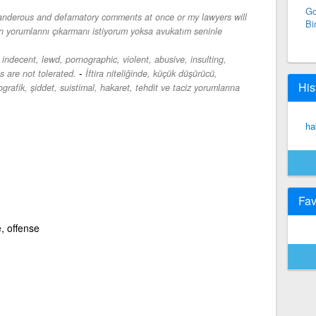
Go
anderous and defamatory comments at once or my lawyers will
Bi
en yorumlarını çıkarmanı istiyorum yoksa avukatım seninle
ndecent, lewd, pornographic, violent, abusive, insulting,
-
 are not tolerated.
İftira niteliğinde, küçük düşürücü,
His
grafik, şiddet, suistimal, hakaret, tehdit ve taciz yorumlarına
ha
Fav
e, offense