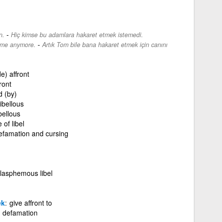
-
n.
Hiç kimse bu adamlara hakaret etmek istemedi.
-
t me anymore.
Artık Tom bile bana hakaret etmek için canını
e) affront
front
d (by)
libellous
ibellous
 of libel
efamation and cursing
lasphemous libel
ek
give affront to
d defamation