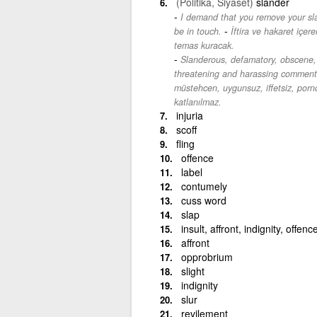
(Politika, Siyaset)
slander
I demand that you remove your sl
-
be in touch.
İftira ve hakaret içer
temas kuracak.
Slanderous, defamatory, obscene, i
threatening and harassing comments
müstehcen, uygunsuz, iffetsiz, porno
katlanılmaz.
injuria
scoff
fling
offence
label
contumely
cuss word
slap
insult, affront, indignity, offenc
affront
opprobrium
slight
indignity
slur
revilement