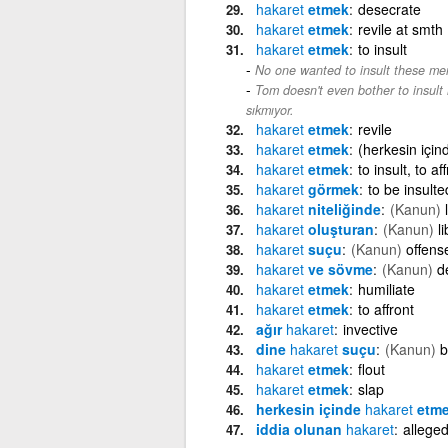
hakaret
etmek
desecrate
hakaret
etmek
revile at smth
hakaret
etmek
to insult
No one wanted to insult these me
Tom doesn't even bother to insul
sıkmıyor.
hakaret
etmek
revile
hakaret
etmek
(herkesin içind
hakaret
etmek
to insult, to af
hakaret
görmek
to be insulte
hakaret
niteliğinde
(Kanun)
hakaret
oluşturan
(Kanun)
l
hakaret
suçu
(Kanun)
offense
hakaret
ve sövme
(Kanun)
d
hakaret
etmek
humiliate
hakaret
etmek
to affront
ağır
hakaret
invective
dine
hakaret
suçu
(Kanun)
b
hakaret
etmek
flout
hakaret
etmek
slap
herkesin içinde
hakaret
etm
iddia olunan
hakaret
allege