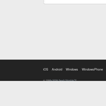
iOS
Android
Windows
WindowsPhone
© 1999-2026 Sesli Sözlük™
20 dilde online sözlük. 20 milyondan fazla sözcük ve anl
kelimesi. Yazım Türkçeleştirici ile hatalı Türkçe metinl
İngilizce kelime haznenizi arttıracak kelime oyunları. 
seslendirilişini otomatik dinlemek için ayarlardan isteğin