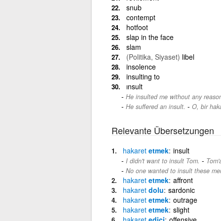
snub
contempt
hotfoot
slap in the face
slam
(Politika, Siyaset)
libel
insolence
insulting to
ınsult
He insulted me without any reaso
-
He suffered an insult.
O, bir hak
Relevante Übersetzungen
hakaret
etmek
insult
-
I didn't want to insult Tom.
Tom'a
No one wanted to insult these me
hakaret
etmek
affront
hakaret
dolu
sardonic
hakaret
etmek
outrage
hakaret
etmek
slight
hakaret
edici
offensive