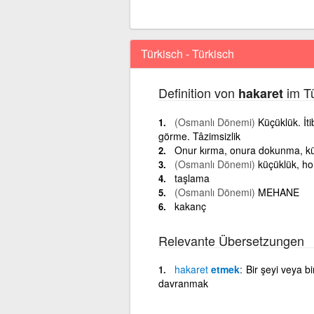
Türkisch - Türkisch
Definition von
im Tü
hakaret
(Osmanlı Dönemi)
Küçüklük. İt
görme. Tâzimsizlik
Onur kırma, onura dokunma, kü
(Osmanlı Dönemi)
küçüklük, ho
taşlama
(Osmanlı Dönemi)
MEHANE
kakanç
Relevante Übersetzungen
hakaret
etmek
Bir şeyi veya b
davranmak