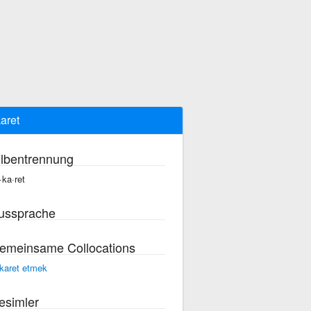
aret
ilbentrennung
·ka·ret
ussprache
emeinsame Collocations
karet etmek
esimler