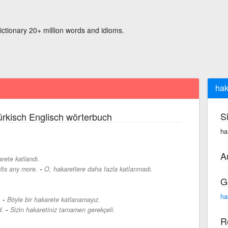
ictionary 20+ million words and idioms.
hak
S
rkisch Englisch wörterbuch
ha
A
arete katlandı.
-
lts any more.
O, hakaretlere daha fazla katlanmadı.
G
ha
-
.
Böyle bir hakarete katlanamayız.
-
d.
Sizin hakaretiniz tamamen gerekçeli.
R