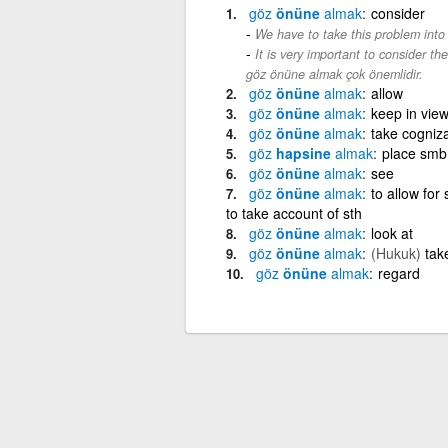
göz
önüne
almak
consider
We have to take this problem into 
It is very important to consider th
göz önüne almak çok önemlidir.
göz
önüne
almak
allow
göz
önüne
almak
keep in vie
göz
önüne
almak
take cogniz
göz
hapsine
almak
place smb
göz
önüne
almak
see
göz
önüne
almak
to allow for
to take account of sth
göz
önüne
almak
look at
göz
önüne
almak
(Hukuk)
tak
göz
önüne
almak
regard