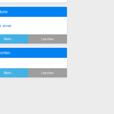
torie
z almak
Mehr...
Löschen
oriten
Mehr...
Löschen