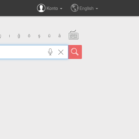
Konto
English
ç
ı
ğ
ö
ş
ü
â