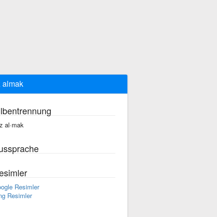
 almak
ilbentrennung
z al·mak
ussprache
esimler
ogle Resimler
ng Resimler