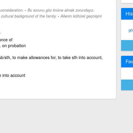
-
consideration.
Bu sorunu göz önüne almak zorundayız.
His
-
e cultural background of the family.
Ailenin kültürel geçmişini
gö
w
ance of
. on probation
 sb/sth, to make allowances for, to take sth into account,
Fav
e into account