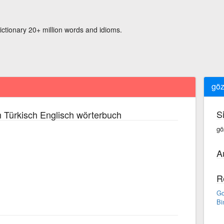
ictionary 20+ million words and idioms.
göz
S
 Türkisch Englisch wörterbuch
gö
A
R
Go
Bi