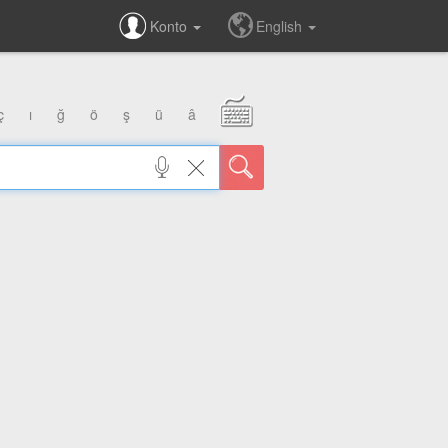
Konto
English
ç
ı
ğ
ö
ş
ü
â