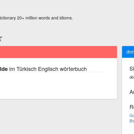
ictionary 20+ million words and idioms.
don
S
im Türkisch Englisch wörterbuch
lde
dö
A
R
Go
Bi