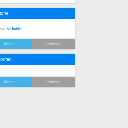
torie
nuk bir halde
Mehr...
Löschen
oriten
Mehr...
Löschen