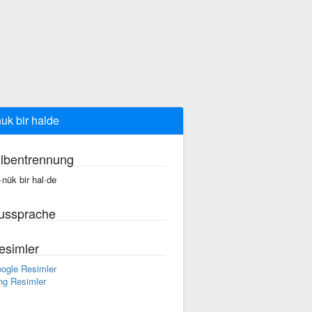
uk bir halde
ilbentrennung
·nük bir hal·de
ussprache
esimler
ogle Resimler
ng Resimler