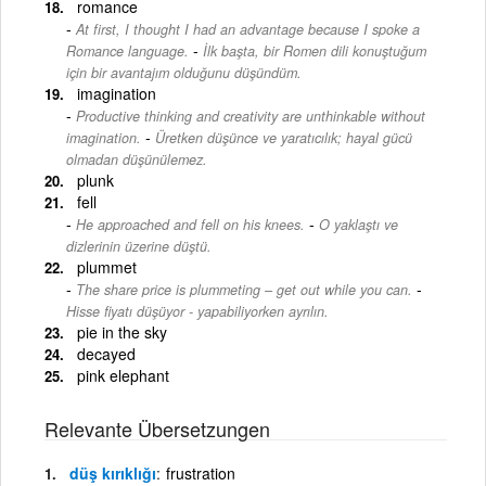
romance
At first, I thought I had an advantage because I spoke a
-
Romance language.
İlk başta, bir Romen dili konuştuğum
için bir avantajım olduğunu düşündüm.
imagination
Productive thinking and creativity are unthinkable without
-
imagination.
Üretken düşünce ve yaratıcılık; hayal gücü
olmadan düşünülemez.
plunk
fell
-
He approached and fell on his knees.
O yaklaştı ve
dizlerinin üzerine düştü.
plummet
-
The share price is plummeting – get out while you can.
Hisse fiyatı düşüyor - yapabiliyorken ayrılın.
pie in the sky
decayed
pink elephant
Relevante Übersetzungen
düş kırıklığı
frustration