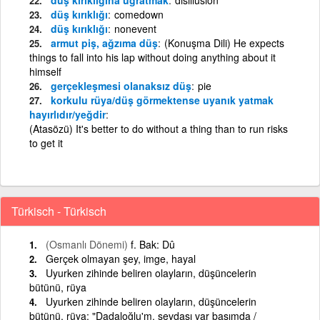
düş kırıklığı
comedown
düş kırıklığı
nonevent
armut piş, ağzıma düş
(Konuşma Dili) He expects
things to fall into his lap without doing anything about it
himself
gerçekleşmesi olanaksız düş
pie
korkulu rüya/düş görmektense uyanık yatmak
hayırlıdır/yeğdir
(Atasözü) It's better to do without a thing than to run risks
to get it
Türkisch - Türkisch
(Osmanlı Dönemi)
f. Bak: Dû
Gerçek olmayan şey, imge, hayal
Uyurken zihinde beliren olayların, düşüncelerin
bütünü, rüya
Uyurken zihinde beliren olayların, düşüncelerin
bütünü, rüya: "Dadaloğlu'm, sevdası var başımda /