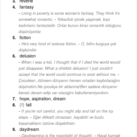
reverie
fantasy
Living in poverty is some women's fantasy. They think it's
-
somewhat romantic.
Yoksulluk içinde yaşamak, bazı
kadınların fantezisidir. Onlar bunun biraz romantik olduğunu
düşünüyorlar.
fiction
-
He's very fond of science fiction.
O, bilim kurguya çok
düşkündür.
delusion
When I was a kid, I thought that if I died the world would
just disappear. What a childish delusion! I just couldn't
-
accept that the world could continue to exist without me.
Çocukken ,ölürsem dünyanın hemen ortadan kaybolacağını
düşündüm.Ne çocukça bir aldanma!Ben sadece dünyanın
bensiz devam edip var olacağını kabullenemiyordum.
hope, aspiration, dream
{f}
fall
If you're not careful, you might slip and fall on the icy
-
steps.
Eğer dikkatli olmazsan ,kayabilir ve buzlu
basamakların üstüne düşebilirsin.
daydream
-
Daydreaming is the moonlight of thought.
Hayal kurmak