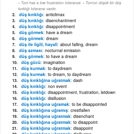
-
Tom has a low frustration tolerance.
Tom'un düşük bir düş
kırıklığı toleransı vardır.
düş kırıklığı
anticlimax
düş kırıklığı
disenchantment
düş kırıklığı
disappointment
düş görmek
have a dream
düş görmek
dream
düş ile ilgili, hayalî
about falling, dream
düş azması
nocturnal emission
düş görmek
to have a dream
düş gücü
imagination
düş kurmak
to daydream
düş kurmak
to dream, to daydream
düş kırıklığina uğratmak
dash
düş kırıklığı
non event
düş kırıklığı
disappointment, frustration, letdown
düş kırıklığı
disillusion
düş kırıklığına uğramak
to be disappointed
düş kırıklığına uğramış
crestfallen
düş kırıklığına uğratmak
disenchant
düş kırıklığına uğratmak
to disappoint
düş kırıklığına uğratmak
disappoint
düş kırıklığına uğratmak
disillusion