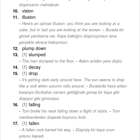
düşüncenin mehtabıdır.
vision
illusion
Here's an optical illusion: you think you are looking at a
-
cube, but in fact you are looking at the screen.
Burada bir
görsel yanılsama var. Küpe baktığını düşünüyorsun ama
gerçekte ekrana bakıyorsun.
plump down
{f}
slumped
-
The man slumped to the floor.
Adam aniden yere düştü.
{f}
decay
{f}
drop
It's getting dark early around here. The sun seems to drop
-
like a rock when autumn rolls around.
Buralarda hava erken
kararıyor.Sonbahar zamanı geldiğinde güneş bir kaya gibi
düşüyor gibi görünüyor.
{f}
falling
-
Tom broke his neck falling down a flight of stairs.
Tom
merdivenlerden düşerek boynunu kırdı.
{f}
fallen
-
A fallen rock barred his way.
Düşmüş bir kaya onun
yolunu kapadı.