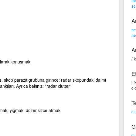
me
sc
A
ne
ne
A
/ˈk
 olarak konuşmak
E
skop parazit grubuna girince; radar skopundaki daimi
[ 
nkıları. Ayrıca bakınız: "radar clutter"
cl
T
urmak; yığmak, düzensizce atmak
cl
G
cl