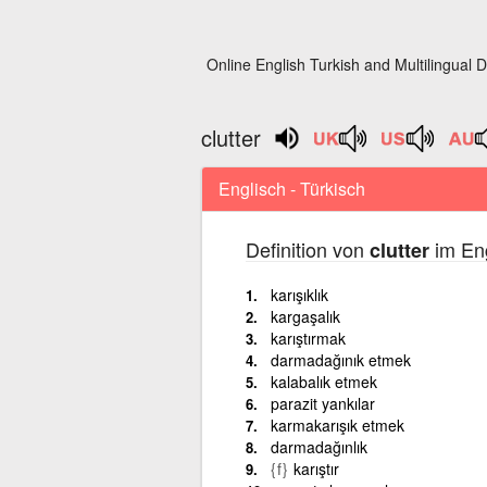
Online English Turkish and Multilingual D
clutter
Englisch - Türkisch
Definition von
im Eng
clutter
karışıklık
kargaşalık
karıştırmak
darmadağınık etmek
kalabalık etmek
parazit yankılar
karmakarışık etmek
darmadağınlık
{f}
karıştır