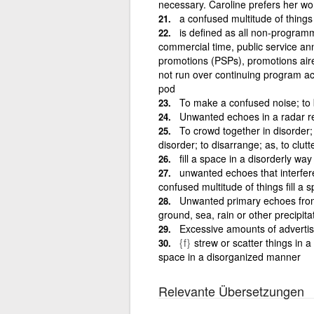
necessary. Caroline prefers her wor
a confused multitude of things
is defined as all non-program
commercial time, public service 
promotions (PSPs), promotions air
not run over continuing program ac
pod
To make a confused noise; to 
Unwanted echoes in a radar r
To crowd together in disorder; t
disorder; to disarrange; as, to clut
fill a space in a disorderly way
unwanted echoes that interfere
confused multitude of things fill a 
Unwanted primary echoes from 
ground, sea, rain or other precipita
Excessive amounts of advertisin
{f}
strew or scatter things in a
space in a disorganized manner
Relevante Übersetzungen