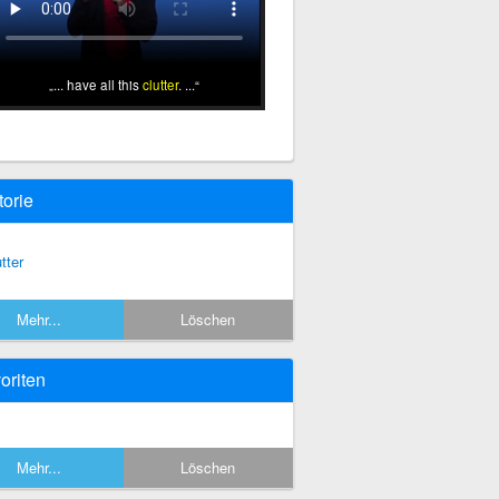
... have all this
clutter
. ...
torie
tter
Mehr...
Löschen
oriten
Mehr...
Löschen