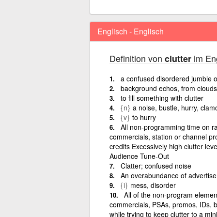
Englisch - Englisch
Definition von
im Eng
clutter
a confused disordered jumble o
background echos, from clouds 
to fill something with clutter
{n}
a noise, bustle, hurry, clam
{v}
to hurry
All non-programming time on rad
commercials, station or channel pr
credits Excessively high clutter lev
Audience Tune-Out
Clatter; confused noise
An overabundance of advertise
{i}
mess, disorder
All of the non-program elemen
commercials, PSAs, promos, IDs, bi
while trying to keep clutter to a m