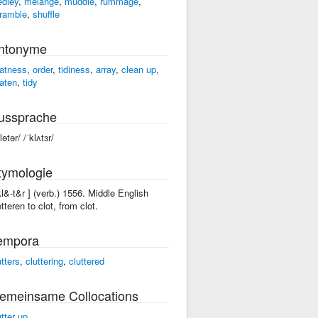
dley
,
melange
,
muddle
,
rummage
,
ramble
,
shuffle
ntonyme
atness
,
order
,
tidiness
,
array
,
clean up
,
aten
,
tidy
ussprache
lətər/ /ˈklʌtɜr/
tymologie
'kl&-t&r ] (verb.) 1556. Middle English
otteren to clot, from clot.
empora
utters
,
cluttering
,
cluttered
emeinsame Collocations
utter up