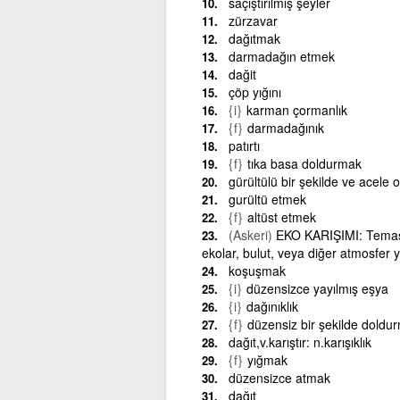
saçıştırılmış şeyler
zürzavar
dağıtmak
darmadağın etmek
dağit
çöp yığını
{i}
karman çormanlık
{f}
darmadağınık
patırtı
{f}
tıka basa doldurmak
gürültülü bir şekilde ve acele
gurültü etmek
{f}
altüst etmek
(Askeri)
EKO KARIŞIMI: Temas, 
ekolar, bulut, veya diğer atmosfer ya
koşuşmak
{i}
düzensizce yayılmış eşya
{i}
dağınıklık
{f}
düzensiz bir şekilde dold
dağıt,v.karıştır: n.karışıklık
{f}
yığmak
düzensizce atmak
dağıt