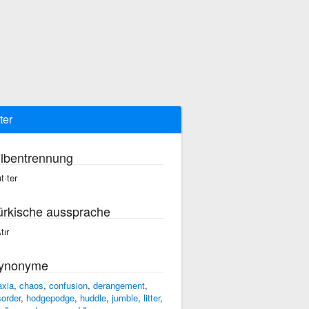
ter
ilbentrennung
t·ter
ürkische aussprache
tır
ynonyme
axia
,
chaos
,
confusion
,
derangement
,
sorder
,
hodgepodge
,
huddle
,
jumble
,
litter
,