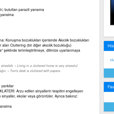
ik)
buluttan parazit yansıma
t yansima
a: Konuşma bozuklukları içerisinde Akıcılık bozuklukları
 alan Cluttering (bir diğer akıcılık bozukluğu)
His
a" şeklinde terimleştirilmeye, dilimize uyarlanmaya
clu
-
treslidir.
Living in a cluttered home is very stressful.
-
ağın.
Tom's desk is cluttered with papers.
 yankilar
Fav
ATERİ: Arzu edilen sinyallerin tespitini engelleyen
sinyaller, ekolar veya görüntüler. Ayrıca bakınız:
yansima