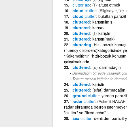
clutter
up
{f}
altüst etmek
cloud
clutter
(Bilgisayar,Tekn
cloud
clutter
buluttan parazi
cluttered
karıştırılmış
cluttered
karışık
cluttered
{f}
karıştır
cluttered
karıştır(mak)
cluttering
Hızlı-bozuk konuşm
(fluency disorders)kategorisinde yer
"Kekemelik"tır, "hızlı-bozuk konuşm
çalışılmaktadır
cluttered
{s}
darmadağın
Darmadağın bir evde yaşamak çok s
Tom'un masası kağıtlar ile darmad
cluttered
karistir
cluttered
(sıfat) darmadağın
ground
clutter
yerden parazit
radar
clutter
(Askeri)
RADAR KL
radar ekranında beliren istenmeyen 
"clutter" ve "fixed echo"
sea
clutter
denizden parazit 