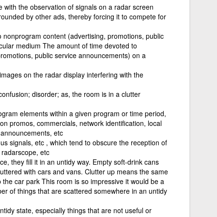
 with the observation of signals on a radar screen
ounded by other ads, thereby forcing it to compete for
 nonprogram content (advertising, promotions, public
cular medium The amount of time devoted to
promotions, public service announcements) on a
mages on the radar display interfering with the
onfusion; disorder; as, the room is in a clutter
rogram elements within a given program or time period,
ation promos, commercials, network identification, local
ce announcements, etc
s signals, etc , which tend to obscure the reception of
, radarscope, etc
ace, they fill it in an untidy way. Empty soft-drink cans
luttered with cars and vans. Clutter up means the same
p the car park This room is so impressive it would be a
ber of things that are scattered somewhere in an untidy
untidy state, especially things that are not useful or