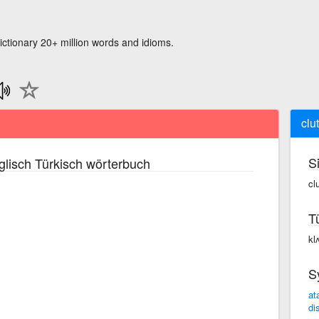
ictionary 20+ million words and idioms.
clut
S
lisch Türkisch wörterbuch
clu
T
klʌ
S
at
di