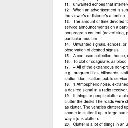
unwanted echoes that interfere
When an advertisement is surr
the viewer's or listener's attention
The amount of time devoted to
service announcements) on a parti
nonprogram content (advertising, 
particular medium
Unwanted signals, echoes, or i
observation of desired signals
A confused collection; hence, c
To clot or coagulate, as blood
– All of the extraneous non-p
e g , program titles, billboards, st
station identification, public servi
1 Atmospheric noise, extraneou
a desired signal in a radio receiver
If things or people clutter a pl
clutter the desks The roads were c
as clutter. The vehicles cluttered u
shame to clutter it up. a large num
way = junk clutter of
Clutter is a lot of things in an 