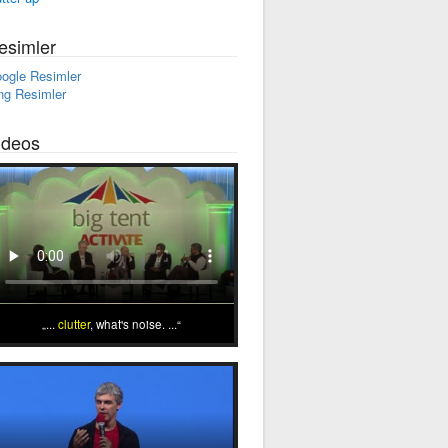
esimler
ogle Resimler
ng Resimler
ideos
...
clutter
, what's noise. ...