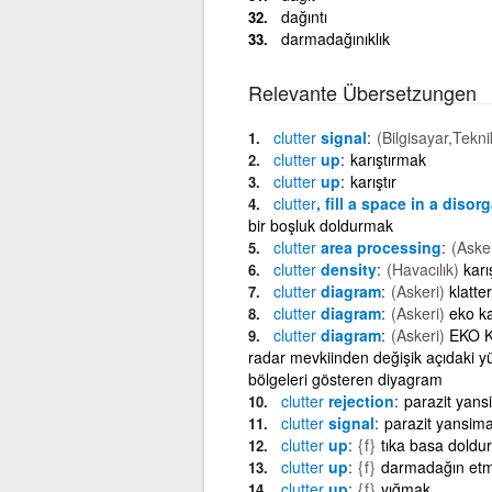
dağıntı
darmadağınıklık
Relevante Übersetzungen
clutter
signal
(Bilgisayar,Tekni
clutter
up
karıştırmak
clutter
up
karıştır
clutter
, fill a space in a diso
bir boşluk doldurmak
clutter
area processing
(Asker
clutter
density
(Havacılık)
karı
clutter
diagram
(Askeri)
klatte
clutter
diagram
(Askeri)
eko ka
clutter
diagram
(Askeri)
EKO KA
radar mevkiinden değişik açıdaki yü
bölgeleri gösteren diyagram
clutter
rejection
parazit yans
clutter
signal
parazit yansima
clutter
up
{f}
tıka basa doldu
clutter
up
{f}
darmadağın et
clutter
up
{f}
yığmak