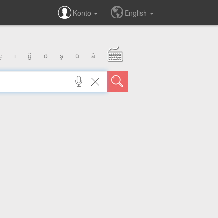
Konto
English
ç
ı
ğ
ö
ş
ü
â