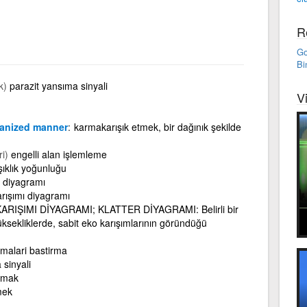
R
Go
Bi
k)
parazit yansıma sinyali
V
rganized manner
karmakarışık etmek, bir dağınık şekilde
i)
engelli alan işlemleme
şıklık yoğunluğu
r diyagramı
rışımı diyagramı
RIŞIMI DİYAGRAMI; KLATTER DİYAGRAMI: Belirli bir
ksekliklerde, sabit eko karışımlarının göründüğü
imalari bastirma
 sinyali
rmak
mek