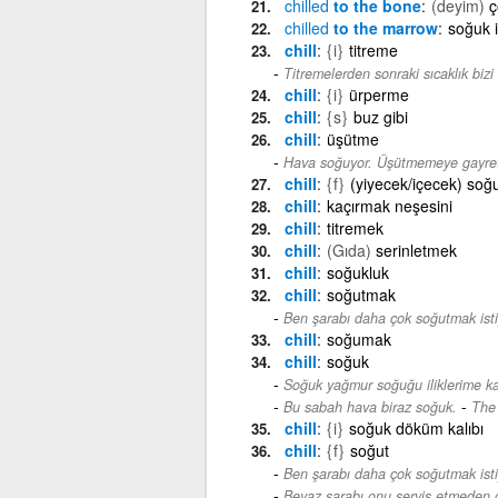
chilled
to the bone
(deyim)
ç
chilled
to the marrow
soğuk i
chill
{i}
titreme
Titremelerden sonraki sıcaklık bizi 
chill
{i}
ürperme
chill
{s}
buz gibi
chill
üşütme
Hava soğuyor. Üşütmemeye gayret
chill
{f}
(yiyecek/içecek) so
chill
kaçırmak neşesini
chill
titremek
chill
(Gıda)
serinletmek
chill
soğukluk
chill
soğutmak
Ben şarabı daha çok soğutmak ist
chill
soğumak
chill
soğuk
Soğuk yağmur soğuğu iliklerime kad
-
Bu sabah hava biraz soğuk.
The 
chill
{i}
soğuk döküm kalıbı
chill
{f}
soğut
Ben şarabı daha çok soğutmak ist
Beyaz şarabı onu servis etmeden ö