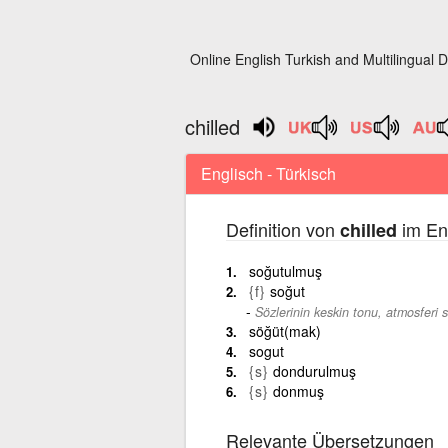
Online English Turkish and Multilingual D
chilled
Englisch - Türkisch
Definition von
im Eng
chilled
soğutulmuş
{f}
soğut
Sözlerinin keskin tonu, atmosferi 
söğüt(mak)
sogut
{s}
dondurulmuş
{s}
donmuş
Relevante Übersetzungen