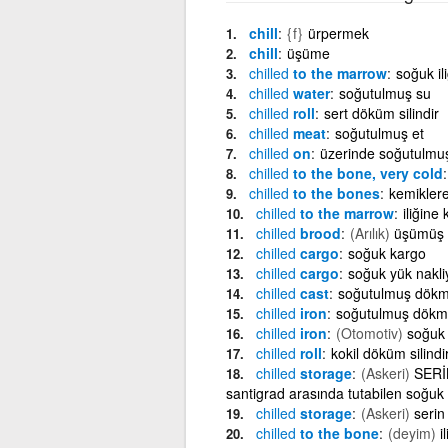
chill
{f}
ürpermek
chill
üşüme
chilled
to the marrow
soğuk il
chilled
water
soğutulmuş su
chilled
roll
sert döküm silindir
chilled
meat
soğutulmuş et
chilled
on
üzerinde soğutulmu
chilled
to the bone, very cold
chilled
to the bones
kemikler
chilled
to the marrow
iliğine
chilled
brood
(Arılık)
üşümüş 
chilled
cargo
soğuk kargo
chilled
cargo
soğuk yük nakli
chilled
cast
soğutulmuş dökm
chilled
iron
soğutulmuş dökm
chilled
iron
(Otomotiv)
soğuk
chilled
roll
kokil döküm silindi
chilled
storage
(Askeri)
SERİN
santigrad arasında tutabilen soğu
chilled
storage
(Askeri)
serin
chilled
to the bone
(deyim)
i