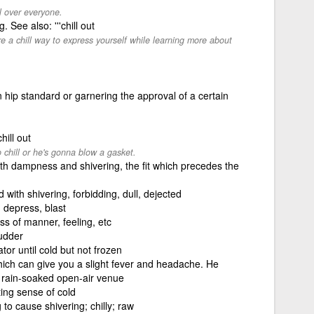
l over everyone.
 See also: '''chill out
e a chill way to express yourself while learning more about
n hip standard or garnering the approval of a certain
hill out
chill or he's gonna blow a gasket.
th dampness and shivering, the fit which precedes the
 with shivering, forbidding, dull, dejected
, depress, blast
s of manner, feeling, etc
hudder
ator until cold but not frozen
 which can give you a slight fever and headache. He
a rain-soaked open-air venue
ing sense of cold
to cause shivering; chilly; raw