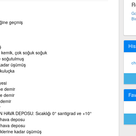
R
Go
Bi
iğine geçmiş
His
ş
kemik, çok soğuk soğuk
e soğutulmuş
ch
 kadar üşümüş
kuluçka
yesi
e demir
Fav
e demir
 demir
r
 HAVA DEPOSU: Sıcaklığı 0° santigrad ve +10°
k hava deposu
 hava deposu
liklerine kadar üşümüş