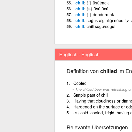
chill
{f}
üşütmek
chill
{s}
üşütücü
chill
{f}
dondurmak
chill
soğuk algınlığı nöbeti,v.
chill
chill soğu/soğut
Englisch - Englisch
Definition von
im Eng
chilled
Cooled
The chilled beer was refreshing on
Simple past of chill
Having that cloudiness or dimne
Hardened on the surface or edge 
{s}
cold, cooled, frigid, having 
Relevante Übersetzungen