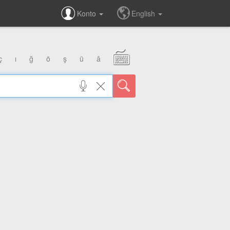
Konto
English
ç
ı
ğ
ö
ş
ü
â