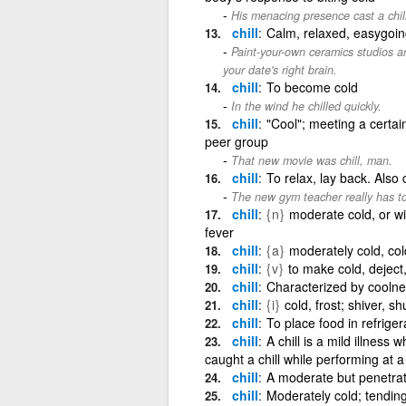
His menacing presence cast a chil
chill
Calm, relaxed, easygoing.
Paint-your-own ceramics studios ar
your date's right brain.
chill
To become cold
In the wind he chilled quickly.
chill
"Cool"; meeting a certai
peer group
That new movie was chill, man.
chill
To relax, lay back. Also c
The new gym teacher really has to 
chill
{n}
moderate cold, or wi
fever
chill
{a}
moderately cold, cold
chill
{v}
to make cold, deject
chill
Characterized by coolnes
chill
{i}
cold, frost; shiver, s
chill
To place food in refriger
chill
A chill is a mild illness
caught a chill while performing at 
chill
A moderate but penetrat
chill
Moderately cold; tending 