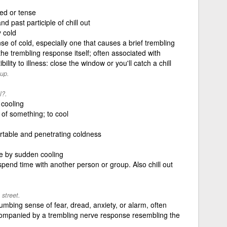
ed or tense
d past participle of chill out
y cold
e of cold, especially one that causes a brief trembling
e trembling response itself; often associated with
ibility to illness: close the window or you'll catch a chill
 up.
l?.
cooling
of something; to cool
table and penetrating coldness
e by sudden cooling
spend time with another person or group. Also chill out
.
street.
mbing sense of fear, dread, anxiety, or alarm, often
companied by a trembling nerve response resembling the