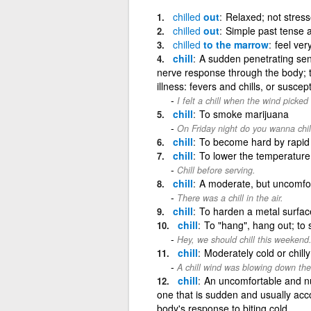
chilled
out
Relaxed; not stress
chilled
out
Simple past tense an
chilled
to the marrow
feel ver
chill
A sudden penetrating sens
nerve response through the body; th
illness: fevers and chills, or suscept
I felt a chill when the wind picked
chill
To smoke marijuana
On Friday night do you wanna chil
chill
To become hard by rapid 
chill
To lower the temperature 
Chill before serving.
chill
A moderate, but uncomfor
There was a chill in the air.
chill
To harden a metal surfac
chill
To "hang", hang out; to 
Hey, we should chill this weekend
chill
Moderately cold or chilly
A chill wind was blowing down the 
chill
An uncomfortable and nu
one that is sudden and usually ac
body's response to biting cold