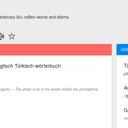
ictionary 20+ million words and idioms.
chi
T
lisch Türkisch wörterbuch
çî
A
-
soğuttu.
The sharp tone of his words chilled the atmosphere.
/ˈʧ
G
ch