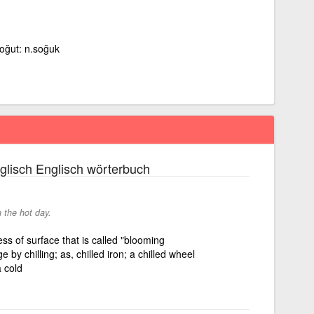
soğut: n.soğuk
lisch Englisch wörterbuch
 the hot day.
ss of surface that is called "blooming
by chilling; as, chilled iron; a chilled wheel
a cold