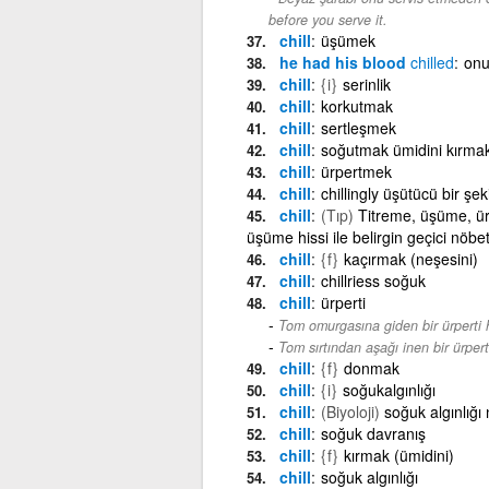
before you serve it.
chill
üşümek
he had his blood
chilled
onu
chill
{i}
serinlik
chill
korkutmak
chill
sertleşmek
chill
soğutmak ümidini kırma
chill
ürpertmek
chill
chillingly üşütücü bir şek
chill
(Tıp)
Titreme, üşüme, ür
üşüme hissi ile belirgin geçici nöbe
chill
{f}
kaçırmak (neşesini)
chill
chillriess soğuk
chill
ürperti
Tom omurgasına giden bir ürperti h
Tom sırtından aşağı inen bir ürperti
chill
{f}
donmak
chill
{i}
soğukalgınlığı
chill
(Biyoloji)
soğuk algınlığı 
chill
soğuk davranış
chill
{f}
kırmak (ümidini)
chill
soğuk algınlığı