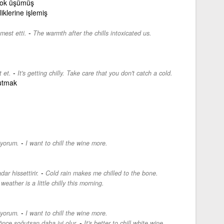
ok üşümüş
liklerine işlemiş
-
mest etti.
The warmth after the chills intoxicated us.
-
 et.
It's getting chilly. Take care that you don't catch a cold.
ğutmak
-
iyorum.
I want to chill the wine more.
-
ar hissettirir.
Cold rain makes me chilled to the bone.
weather is a little chilly this morning.
-
iyorum.
I want to chill the wine more.
-
nce soğutsan daha iyi olur.
It's better to chill white wine