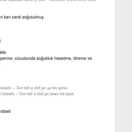
n kan vardı soğutulmuş
k
ilde
perme, vücudunda soğukluk hissetme, titreme ve
t
-
issetti.
Tom felt a chill go up his spine.
-
 hissetti.
Tom felt a chill go down his back.
nöbeti