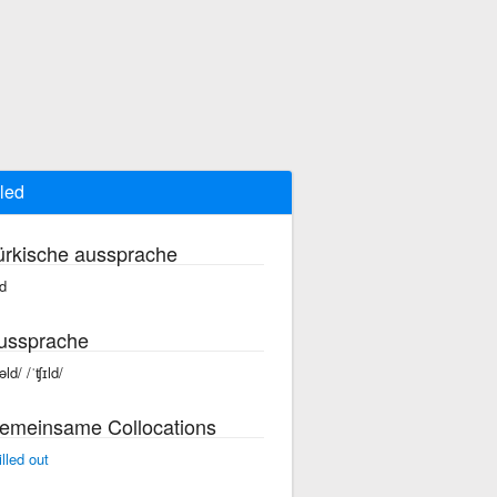
lled
ürkische aussprache
ld
ussprache
əld/ /ˈʧɪld/
emeinsame Collocations
illed out