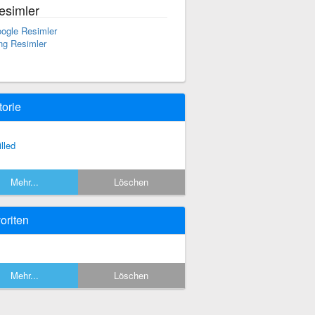
esimler
ogle Resimler
ng Resimler
torie
illed
Mehr...
Löschen
oriten
Mehr...
Löschen