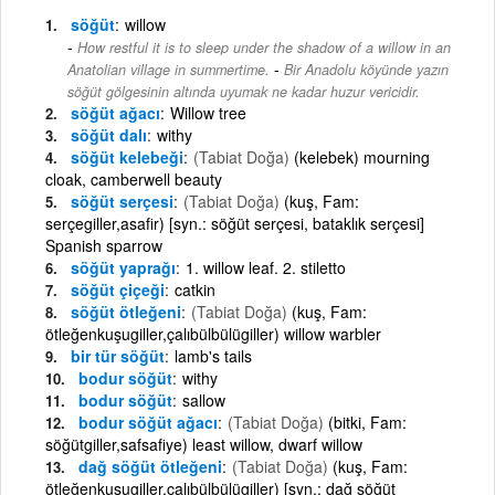
söğüt
willow
How restful it is to sleep under the shadow of a willow in an
-
Anatolian village in summertime.
Bir Anadolu köyünde yazın
söğüt gölgesinin altında uyumak ne kadar huzur vericidir.
söğüt ağacı
Willow tree
söğüt dalı
withy
söğüt kelebeği
(Tabiat Doğa)
(kelebek) mourning
cloak, camberwell beauty
söğüt serçesi
(Tabiat Doğa)
(kuş, Fam:
serçegiller,asafir) [syn.: söğüt serçesi, bataklık serçesi]
Spanish sparrow
söğüt yaprağı
1. willow leaf. 2. stiletto
söğüt çiçeği
catkin
söğüt ötleğeni
(Tabiat Doğa)
(kuş, Fam:
ötleğenkuşugiller,çalıbülbülügiller) willow warbler
bir tür söğüt
lamb's tails
bodur söğüt
withy
bodur söğüt
sallow
bodur söğüt ağacı
(Tabiat Doğa)
(bitki, Fam:
söğütgiller,safsafiye) least willow, dwarf willow
dağ söğüt ötleğeni
(Tabiat Doğa)
(kuş, Fam:
ötleğenkuşugiller,çalıbülbülügiller) [syn.: dağ söğüt