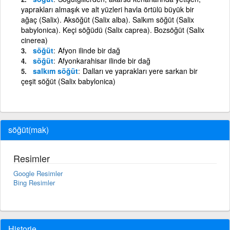
yaprakları almaşık ve alt yüzleri havla örtülü büyük bir
ağaç (Salix). Aksöğüt (Salix alba). Salkım söğüt (Salix
babylonica). Keçi söğüdü (Salix caprea). Bozsöğüt (Salix
cinerea)
söğüt
Afyon ilinde bir dağ
söğüt
Afyonkarahisar ilinde bir dağ
salkım söğüt
Dalları ve yaprakları yere sarkan bir
çeşit söğüt (Salix babylonica)
söğüt(mak)
Resimler
Google Resimler
Bing Resimler
Historie