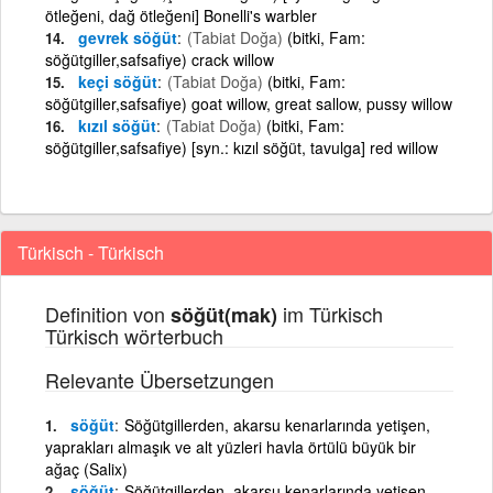
ötleğeni, dağ ötleğeni] Bonelli's warbler
gevrek söğüt
(Tabiat Doğa)
(bitki, Fam:
söğütgiller,safsafiye) crack willow
keçi söğüt
(Tabiat Doğa)
(bitki, Fam:
söğütgiller,safsafiye) goat willow, great sallow, pussy willow
kızıl söğüt
(Tabiat Doğa)
(bitki, Fam:
söğütgiller,safsafiye) [syn.: kızıl söğüt, tavulga] red willow
Türkisch - Türkisch
Definition von
im Türkisch
söğüt(mak)
Türkisch wörterbuch
Relevante Übersetzungen
söğüt
Söğütgillerden, akarsu kenarlarında yetişen,
yaprakları almaşık ve alt yüzleri havla örtülü büyük bir
ağaç (Salix)
söğüt
Söğütgillerden, akarsu kenarlarında yetişen,