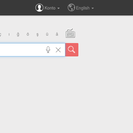
Konto
English
ç
ı
ğ
ö
ş
ü
â