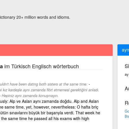
ictionary 20+ million words and idioms.
ayn
S
im Türkisch Englisch wörterbuch
a
ay
-
uldn't have been dating both sisters at the same time.
A
i kız kardeşle aynı zamanda flört etmemesi gerektiğini anladı.
-
Hepiniz aynı zamanda konuşmayın.
ously: Alp ve Aslan aynı zamanda doğdu. Alp and Aslan
R
he same time, yet, however, nevertheless: O hafta briç
Go
ütün sınavlarını büyük bir başarıyla verdi. That week he
Bi
t the same time he passed all his exams with high