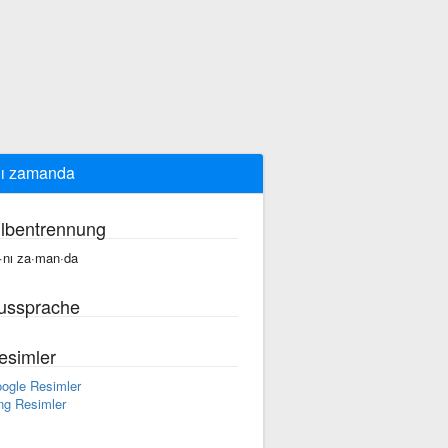
ı zamanda
ilbentrennung
·nı za·man·da
ussprache
esimler
ogle Resimler
ng Resimler