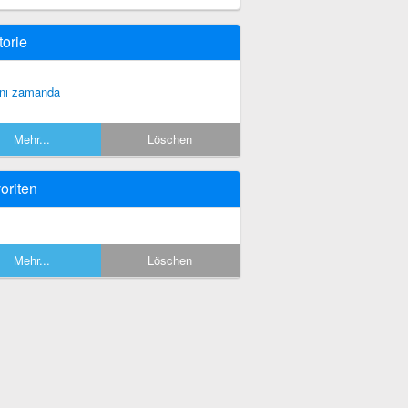
torie
nı zamanda
Mehr...
Löschen
oriten
Mehr...
Löschen