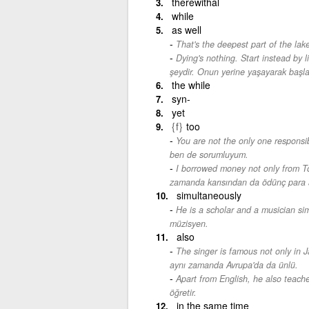
therewithal
while
as well
That's the deepest part of the lake
Dying's nothing. Start instead by liv
şeydir. Onun yerine yaşayarak başl
the while
syn-
yet
{f}
too
You are not the only one responsibl
ben de sorumluyum.
I borrowed money not only from To
zamanda karısından da ödünç para 
simultaneously
He is a scholar and a musician si
müzisyen.
also
The singer is famous not only in J
aynı zamanda Avrupa'da da ünlü.
Apart from English, he also teach
öğretir.
in the same time