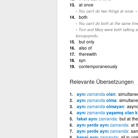
at once
You can't do two things at once.
both
You can't do both at the same tim
Tom and Mary were both talking a
konuşuyordu.
but only
also of
therewith
syn
contemporaneously
Relevante Übersetzungen
aynı
zamanda
olan
simultane
aynı
zamanda
olma
simultane
aynı
zamanda
olmayan
asyn
aynı
zamanda
yaşamış olan k
fakat aynı
zamanda
but at th
aynı yerde aynı
zamanda
at 
aynı yerde aynı
zamanda
sam
hepsi aynı
zamanda
all in un