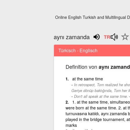
Online English Turkish and Multilingual D
aynı zamanda
Türkisch - Englisch
Definition von
aynı zamand
at the same time
In retrospect, Tom realized he sho
Geriye dönüp baktığında, Tom her ik
Don't all speak at the same time.
1. at the same time, simultane
were born at the same time. 2. at t
turnuvasına katıldı, aynı zamanda b
played in the bridge tournament, a
marks