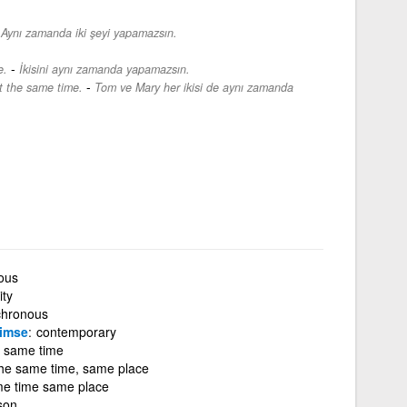
-
Aynı zamanda iki şeyi yapamazsın.
-
e.
İkisini aynı zamanda yapamazsın.
-
t the same time.
Tom ve Mary her ikisi de aynı zamanda
ous
ity
chronous
imse
contemporary
e same time
the same time, same place
e time same place
ison