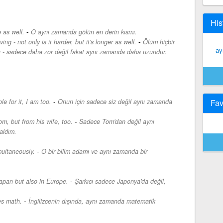
His
-
 as well.
O aynı zamanda gölün en derin kısmı.
-
ing - not only is it harder, but it's longer as well.
Ölüm hiçbir
ay
a - sadece daha zor değil fakat aynı zamanda daha uzundur.
-
e for it, I am too.
Onun için sadece siz değil aynı zamanda
Fav
-
m, but from his wife, too.
Sadece Tom'dan değil aynı
aldım.
-
multaneously.
O bir bilim adamı ve aynı zamanda bir
-
apan but also in Europe.
Şarkıcı sadece Japonya'da değil,
-
es math.
İngilizcenin dışında, aynı zamanda matematik