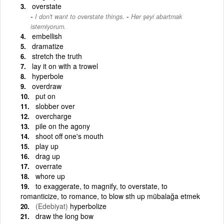
overstate
-
I don't want to overstate things.
Her şeyi abartmak
istemiyorum.
embellish
dramatize
stretch the truth
lay it on with a trowel
hyperbole
overdraw
put on
slobber over
overcharge
pile on the agony
shoot off one's mouth
play up
drag up
overrate
whore up
to exaggerate, to magnify, to overstate, to
romanticize, to romance, to blow sth up mübalağa etmek
(Edebiyat)
hyperbolize
draw the long bow