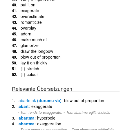
put it on
exagerate
overestimate
romanticize
overplay
adorn
make much of
glamorize
draw the longbow
blow out of proportion
lay it on thickly
{f}
stretch
{f}
colour
Relevante Übersetzungen
abartmak
(durumu vb)
blow out of proportion
abart
exaggerate
-
Tom tends to exaggerate.
Tom abartma eğilimindedir.
abartma
hyperbole
abartma
exaggeration
-
Tom's prone to exaggeration.
Tom abartmaya eğilimlidir.