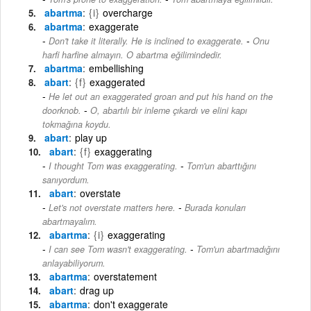
abartma
{i}
overcharge
abartma
exaggerate
-
Don't take it literally. He is inclined to exaggerate.
Onu
harfi harfine almayın. O abartma eğilimindedir.
abartma
embellishing
abart
{f}
exaggerated
He let out an exaggerated groan and put his hand on the
-
doorknob.
O, abartılı bir inleme çıkardı ve elini kapı
tokmağına koydu.
abart
play up
abart
{f}
exaggerating
-
I thought Tom was exaggerating.
Tom'un abarttığını
sanıyordum.
abart
overstate
-
Let's not overstate matters here.
Burada konuları
abartmayalım.
abartma
{i}
exaggerating
-
I can see Tom wasn't exaggerating.
Tom'un abartmadığını
anlayabiliyorum.
abartma
overstatement
abart
drag up
abartma
don't exaggerate