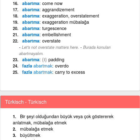
abartma
come now
abartma
aggrandizement
abartma
exaggeration, overstatement
abartma
exaggeration mübalağa
abartma
turgescence
abartma
embellishment
abartma
overstate
-
Let's not overstate matters here.
Burada konuları
abartmayalım.
abartma
{i}
padding
fazla
abartmak
overdo
fazla
abartmak
carry to excess
Türkisch - Türkisch
Bir şeyi olduğundan büyük veya çok göstererek
anlatmak, mübalağa etmek
mübalağa etmek
büyültmek