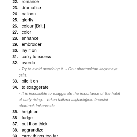
romance
dramatise
balloon
glorify
colour [Brit.]
color
enhance
embroider
lay it on
carry to excess
overdo
-
Try to avoid overdoing it.
Onu abartmaktan kaçınmaya
çalış.
pile it on
to exaggerate
It is impossible to exaggerate the importance of the habit
-
of early rising.
Erken kalkma alışkanlığının önemini
abartmak imkansızdır.
heighten
fudge
put it on thick
aggrandize
carry things too far