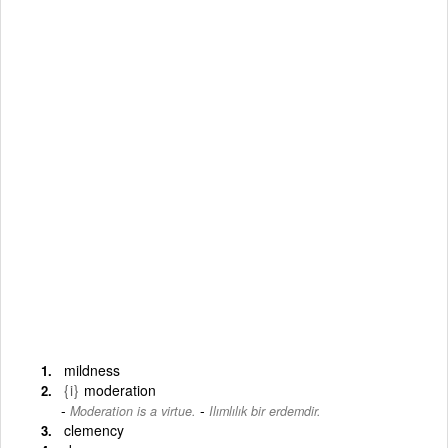
mildness
{i}
moderation
-
Moderation is a virtue.
Ilımlılık bir erdemdir.
clemency