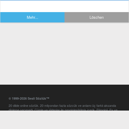
Mehr...
Löschen
© 1999-2026 Sesli Sözlük™
20 dilde online sözlük. 20 milyondan fazla sözcük ve anlamı üç farklı aksanda
dinleme seçeneği. Cümle ve Videolar ile zenginleştirilmiş içerik. Etimoloji, Eş ve
Zıt anlamlar, kelime okunuşları ve günün kelimesi. Yazım Türkçeleştirici ile hatalı
Türkçe metinleri düzeltme. iOS, Android ve Windows mobil platformlarda online
ve offline sözlük programları. Sesli Sözlük garantisinde Profesyonel çeviri
hizmetleri. İngilizce kelime haznenizi arttıracak kelime oyunları. Ayarlar