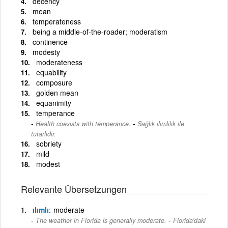
decency
mean
temperateness
being a middle-of-the-roader; moderatism
continence
modesty
moderateness
equability
composure
golden mean
equanimity
temperance
-
Health coexists with temperance.
Sağlık ılımlılık ile
tutarlıdır.
sobriety
mild
modest
Relevante Übersetzungen
ılımlı
moderate
-
The weather in Florida is generally moderate.
Florida'daki