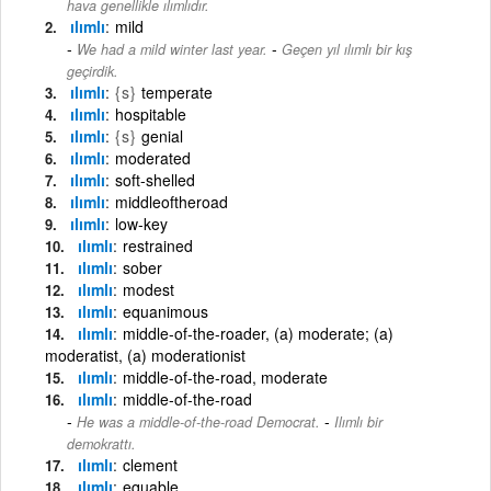
hava genellikle ılımlıdır.
ılımlı
mild
-
We had a mild winter last year.
Geçen yıl ılımlı bir kış
geçirdik.
ılımlı
{s}
temperate
ılımlı
hospitable
ılımlı
{s}
genial
ılımlı
moderated
ılımlı
soft-shelled
ılımlı
middleoftheroad
ılımlı
low-key
ılımlı
restrained
ılımlı
sober
ılımlı
modest
ılımlı
equanimous
ılımlı
middle-of-the-roader, (a) moderate; (a)
moderatist, (a) moderationist
ılımlı
middle-of-the-road, moderate
ılımlı
middle-of-the-road
-
He was a middle-of-the-road Democrat.
Ilımlı bir
demokrattı.
ılımlı
clement
ılımlı
equable