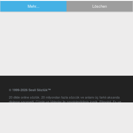
Mehr...
Löschen
© 1999-2026 Sesli Sözlük™
20 dilde online sözlük. 20 milyondan fazla sözcük ve anlamı üç farklı aksanda
dinleme seçeneği. Cümle ve Videolar ile zenginleştirilmiş içerik. Etimoloji, Eş ve
Zıt anlamlar, kelime okunuşları ve günün kelimesi. Yazım Türkçeleştirici ile hatalı
Türkçe metinleri düzeltme. iOS, Android ve Windows mobil platformlarda online
ve offline sözlük programları. Sesli Sözlük garantisinde Profesyonel çeviri
hizmetleri. İngilizce kelime haznenizi arttıracak kelime oyunları. Ayarlar
bölümünü kullarak çevirisini görmek istediğiniz sözlükleri seçme ve aynı
zamanda sözlüklerin gösterim sırasını ayarlama imkanı. Kelimelerin
seslendirilişini otomatik dinlemek için ayarlardan isteğiniz aksanı seçebilirsiniz.